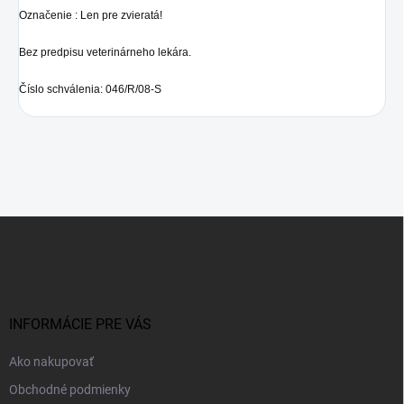
Označenie : Len pre zvieratá!
Bez predpisu veterinárneho lekára.
Číslo schválenia: 046/R/08-S
Z
á
p
ä
t
i
INFORMÁCIE PRE VÁS
e
Ako nakupovať
Obchodné podmienky