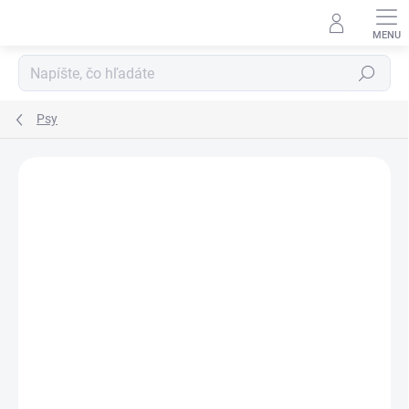
Prejsť
na
obsah
Hľadať
Psy
Neohodnotené
Podrobnosti hodnotenia
ZNAČKA:
ALAVIS
AKCIA