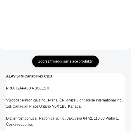
podávajte: u psov a mačiek
ALAVIS™ 5 vyživuje kĺbové
s osteoartrózou pri bolestiach
chrupavky, podporuje
chrbta (vertebrogénny algický
premazávacie vlastnosti kĺbovej
syndróm) pri...
tekutiny, pomáha pri pohybových
problémoch psov a mačiek....
Zobraziť všetky súvisiace produkty
ALAVISTM CanabiFlex CBD
PROTI ZÁPALU A BOLESTI
Výrobca : Patron ca, s.r.o., Praha, ČR, divize LightHouse International Inc.,
1st. Canadian Place Ontario M5X 1B5, Kanada.
Držiteľ rozhodnutia : Patron ca, s. r. o., Jakubská 647/2, 110 00 Praha 1,
Česká republika.