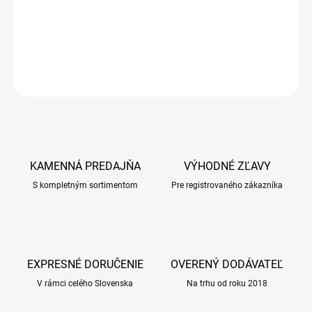
−
+
Pridať do košíka
DETAILNÉ INFORMÁCIE
OPÝTAŤ SA
KAMENNÁ PREDAJŇA
VÝHODNÉ ZĽAVY
S kompletným sortimentom
Pre registrovaného zákazníka
EXPRESNÉ DORUČENIE
OVERENÝ DODÁVATEĽ
V rámci celého Slovenska
Na trhu od roku 2018