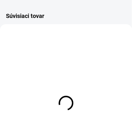
Súvisiaci tovar
AKCIA
AKCIA
SKLADOM
SKLADOM
(50 KS)
(50 KS)
ALAVIS 5 pre psov a
ALAVIS Celadrin 500 mg
mačky 90 tbl.
60 tbl.
AKCIA
21,10 €
29,40 €
Jednotková
0,35 € / 1 tableta
cena:
Jednotková
0,33 € / 1 tableta
cena:
Proti zápalu a bolesti pre psy a
mačky. ALAVIS ™ Celadrin
Komplexná kĺbová výživa pre psy