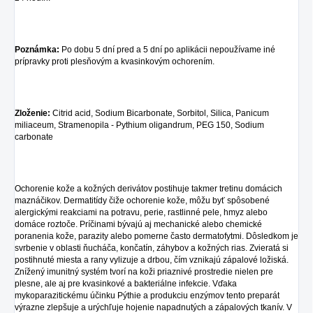
Poznámka:
Po dobu 5 dní pred a 5 dní po aplikácii nepoužívame iné
prípravky proti plesňovým a kvasinkovým ochorením.
Zloženie:
Citrid acid, Sodium Bicarbonate, Sorbitol, Silica, Panicum
miliaceum, Stramenopila - Pythium oligandrum, PEG 150, Sodium
carbonate
Ochorenie kože a kožných derivátov postihuje takmer tretinu domácich
maznáčikov. Dermatitídy čiže ochorenie kože, môžu byť spôsobené
alergickými reakciami na potravu, perie, rastlinné pele, hmyz alebo
domáce roztoče. Príčinami bývajú aj mechanické alebo chemické
poranenia kože, parazity alebo pomerne často dermatofytmi. Dôsledkom je
svrbenie v oblasti ňucháča, končatín, záhybov a kožných rias. Zvieratá si
postihnuté miesta a rany vylizuje a drbou, čím vznikajú zápalové ložiská.
Znížený imunitný systém tvorí na koži priaznivé prostredie nielen pre
plesne, ale aj pre kvasinkové a bakteriálne infekcie. Vďaka
mykoparazitickému účinku Pýthie a produkciu enzýmov tento preparát
výrazne zlepšuje a urýchľuje hojenie napadnutých a zápalových tkanív. V