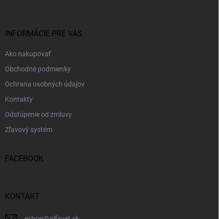
p
ä
t
i
INFORMÁCIE PRE VÁS
e
Ako nakupovať
Obchodné podmienky
Ochrana osobných údajov
Kontakty
Odstúpenie od zmluvy
Zľavový systém
FACEBOOK
KONTAKT
eshop
@
alfavet.sk