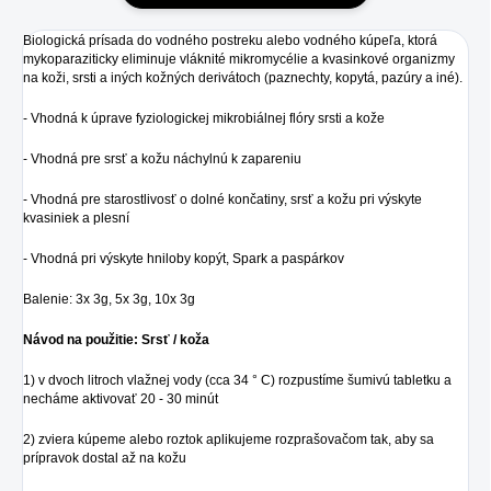
Biologická prísada do vodného postreku alebo vodného kúpeľa, ktorá
mykoparaziticky eliminuje vláknité mikromycélie a kvasinkové organizmy
na koži, srsti a iných kožných derivátoch (paznechty, kopytá, pazúry a iné).
- Vhodná k úprave fyziologickej mikrobiálnej flóry srsti a kože
- Vhodná pre srsť a kožu náchylnú k zapareniu
- Vhodná pre starostlivosť o dolné končatiny, srsť a kožu pri výskyte
kvasiniek a plesní
- Vhodná pri výskyte hniloby kopýt, Spark a paspárkov
Balenie: 3x 3g, 5x 3g, 10x 3g
Návod na použitie: Srsť / koža
1) v dvoch litroch vlažnej vody (cca 34 ° C) rozpustíme šumivú tabletku a
necháme aktivovať 20 - 30 minút
2) zviera kúpeme alebo roztok aplikujeme rozprašovačom tak, aby sa
prípravok dostal až na kožu