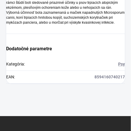
rámci štúdií boli sledované priaznivé účinky u psov trpiacich atopickým
ekzémom, plesňovým ochoreniam kože alebo u nehojacich sa rán.
Výborná účinnosť bola zaznamenaná u mačiek napadnutých Microsporum
canis, koní trpiacich hnilobou kopýt, suchozemských korytnačiek pri
mykózach panciera, alebo u morčiat pri výskyte kvasinkovej infekcie.
Dodatočné parametre
Kategória
:
Psy
EAN
:
8594160740217
Z
á