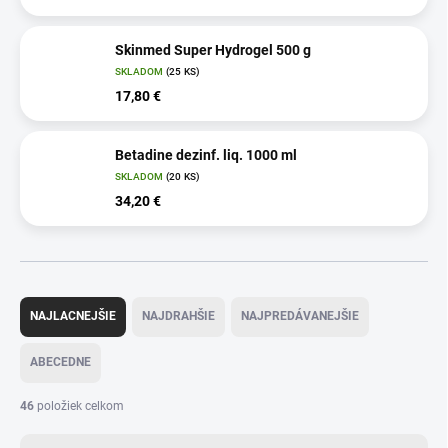
Skinmed Super Hydrogel 500 g
SKLADOM
(25 KS)
17,80 €
Betadine dezinf. liq. 1000 ml
SKLADOM
(20 KS)
34,20 €
R
a
NAJLACNEJŠIE
NAJDRAHŠIE
NAJPREDÁVANEJŠIE
d
e
ABECEDNE
n
i
46
položiek celkom
e
p