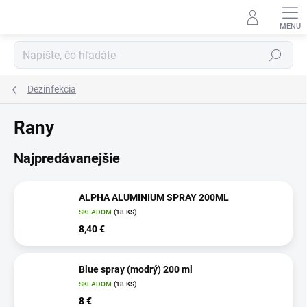
Prejsť
na
obsah
Hľadať
Dezinfekcia
Rany
Najpredávanejšie
ALPHA ALUMINIUM SPRAY 200ML
SKLADOM
(18 KS)
8,40 €
Blue spray (modrý) 200 ml
SKLADOM
(18 KS)
8 €