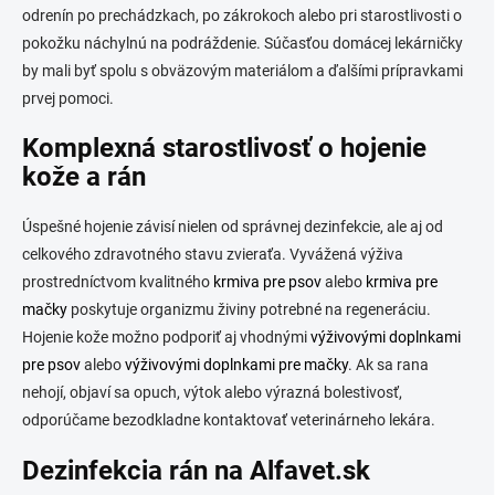
odrenín po prechádzkach, po zákrokoch alebo pri starostlivosti o
pokožku náchylnú na podráždenie. Súčasťou domácej lekárničky
by mali byť spolu s obväzovým materiálom a ďalšími prípravkami
prvej pomoci.
Komplexná starostlivosť o hojenie
kože a rán
Úspešné hojenie závisí nielen od správnej dezinfekcie, ale aj od
celkového zdravotného stavu zvieraťa. Vyvážená výživa
prostredníctvom kvalitného
krmiva pre psov
alebo
krmiva pre
mačky
poskytuje organizmu živiny potrebné na regeneráciu.
Hojenie kože možno podporiť aj vhodnými
výživovými doplnkami
pre psov
alebo
výživovými doplnkami pre mačky
. Ak sa rana
nehojí, objaví sa opuch, výtok alebo výrazná bolestivosť,
odporúčame bezodkladne kontaktovať veterinárneho lekára.
Dezinfekcia rán na Alfavet.sk