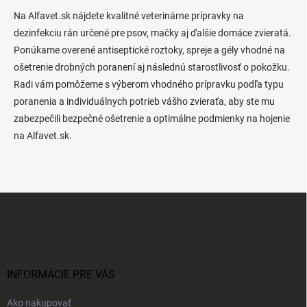
Na Alfavet.sk nájdete kvalitné veterinárne prípravky na
dezinfekciu rán určené pre psov, mačky aj ďalšie domáce zvieratá.
Ponúkame overené antiseptické roztoky, spreje a gély vhodné na
ošetrenie drobných poranení aj následnú starostlivosť o pokožku.
Radi vám pomôžeme s výberom vhodného prípravku podľa typu
poranenia a individuálnych potrieb vášho zvieraťa, aby ste mu
zabezpečili bezpečné ošetrenie a optimálne podmienky na hojenie
na Alfavet.sk.
Z
á
p
ä
t
i
INFORMÁCIE PRE VÁS
e
Ako nakupovať