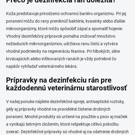
Koža predstavuje prirodzenú ochrannú bariéru organizmu. Pri jej
poranení môžu do rany preniknúť baktérie, kvasinky alebo ďalšie
mikroorganizmy, ktoré môžu spôsobiť zápal a spomaliť hojenie.
Vhodný dezinfekčný prípravok pomáha znižovať množstvo
nežiaducich mikroorganizmov, udržiava ranu čistú a vytvára
vhodné podmienky na regeneráciu tkaniva. Pri hlbokých, silne
krvácajúcich alebo infikovaných ranách je vždy potrebné čo
najskôr vyhľadať veterinárneho lekára.
Prípravky na dezinfekciu rán pre
každodennú veterinárnu starostlivosť
V našej ponuke nájdete dezinfekčné spreje, antiseptické roztoky,
gély aj prípravky vhodné na pravidelné čistenie drobných
poranení. Mnohé produkty sú určené na použitie u psov aj mačiek
a vynikajú šetrným zložením, ktoré rešpektuje citlivú pokožku
zvierat. Dezinfekčné prípravky sú vhodné aj na ošetrenie drobných