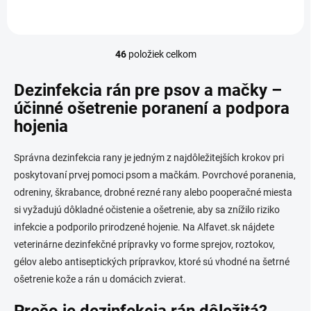
ošetrenie rán, popálenín i
ulcerácií....
46
položiek celkom
O
v
l
Dezinfekcia rán pre psov a mačky –
á
účinné ošetrenie poranení a podpora
d
hojenia
a
c
i
Správna dezinfekcia rany je jedným z najdôležitejších krokov pri
e
poskytovaní prvej pomoci psom a mačkám. Povrchové poranenia,
p
r
odreniny, škrabance, drobné rezné rany alebo pooperačné miesta
v
si vyžadujú dôkladné očistenie a ošetrenie, aby sa znížilo riziko
k
infekcie a podporilo prirodzené hojenie. Na Alfavet.sk nájdete
y
v
veterinárne dezinfekčné prípravky vo forme sprejov, roztokov,
ý
gélov alebo antiseptických prípravkov, ktoré sú vhodné na šetrné
p
ošetrenie kože a rán u domácich zvierat.
i
s
Prečo je dezinfekcia rán dôležitá?
u