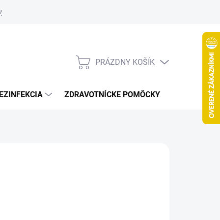
systém
PRÁZDNY KOŠÍK
NÁKUPNÝ
KOŠÍK
EZINFEKCIA
ZDRAVOTNÍCKE POMÔCKY
VČELY
026