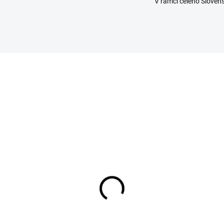
V rámci celého Sloven
NA ZÁVÄZNÚ OBJEDNÁVKU
NA ZÁVÄZNÚ OBJEDN
(25 KS)
(1
iGum Trojaner 30 x 10
FloryBoost Pet pasta 1
a podávanie tabliet
ml
,90 €
12,40 €