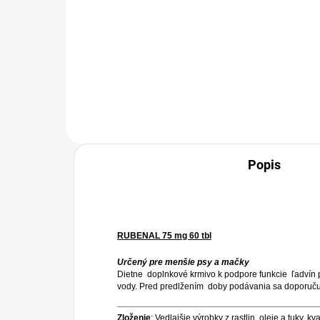
cena:
Jed
223 
Peptivet® shampoo zvhčuje
cena
pokožku tm, že ju hlboko čistí
Ak p
a zlepší jej fyziologický stav bez
obo
ovplyvnenia hydrolipidického
jede
filmu. Je to funkčný šampón,
najs
určený na potlačenie...
poda
do č
Popis
RUBENAL 75 mg 60 tbl
Určený pre menšie psy a mačky
Dietne doplnkové krmivo k podpore funkcie ľadvín 
vody. Pred predlžením doby podávania sa doporučuj
Zloženie
: Vedlajšie výrobky z rastlin, oleje a tuky, kv