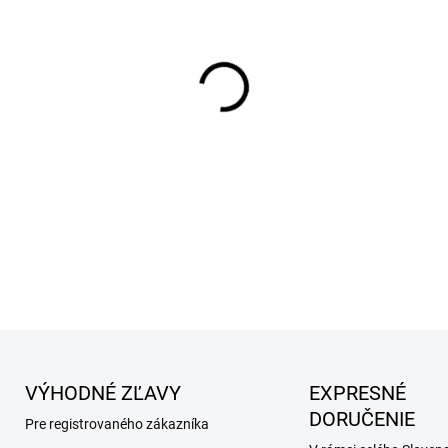
−
+
Diétne doplnkové krmivo k p
nedostatečnosti u psa a mač
dobu zkrmovania je nutné p
podávania sa doporučuje kon
DETAILNÉ INFORMÁCIE
VÝHODNÉ ZĽAVY
EXPRESNÉ
DORUČENIE
Pre registrovaného zákazníka