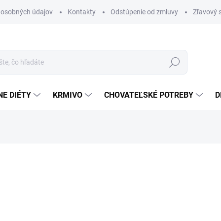
 osobných údajov
Kontakty
Odstúpenie od zmluvy
Zľavový 
Hľadať
E DIÉTY
KRMIVO
CHOVATEĽSKÉ POTREBY
D
otenia
ZNAČKA:
VETOQUINOL
21,30 €
Jednotková
SKLADOM
(25 KS)
cena:
MÔŽEME DORUČIŤ DO:
12.8.2