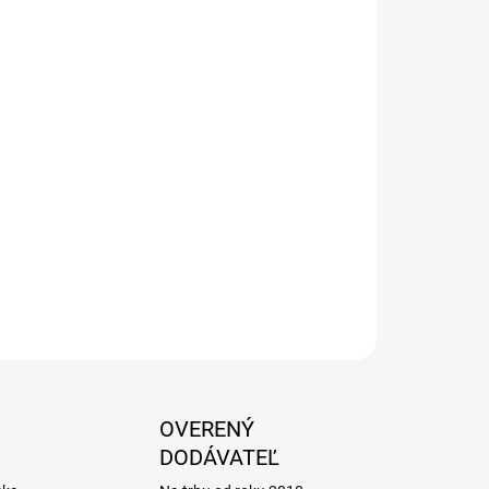
Pridať do košíka
odpore funkcie ľadvín pri chronickej
ky. Doba podávania až 6 mesiacov. Po celú
odávať dostatok vody. Pred predlžením doby
zultácia s veterinárnym lekárom..
OPÝTAŤ SA
OVERENÝ
DODÁVATEĽ