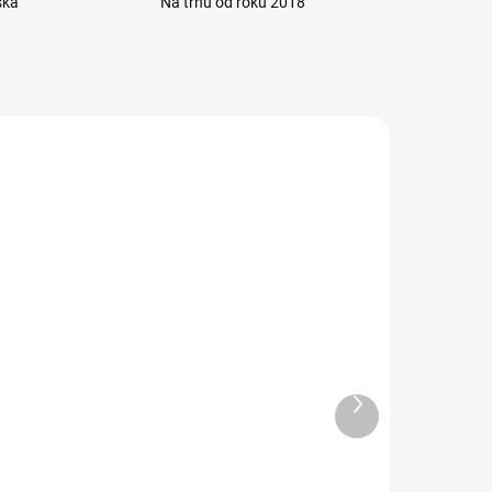
ska
Na trhu od roku 2018
ÁVKU
SKLADOM
0 KS)
(49 KS)
5
Advocate spot-on roztok -
Ďalší
psy obrovské 1 x 4,0 ml
produkt
25,80 €