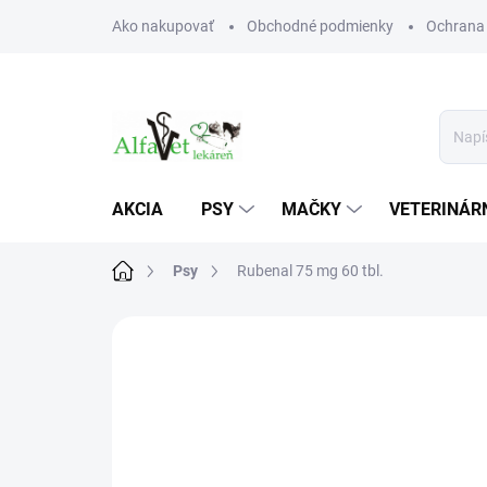
Prejsť
Ako nakupovať
Obchodné podmienky
Ochrana
na
obsah
AKCIA
PSY
MAČKY
VETERINÁRN
Domov
Psy
Rubenal 75 mg 60 tbl.
Neohodnotené
Podrobnosti hodn