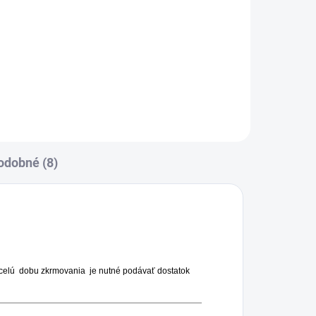
Jednotková
25,80 € / 1 ks
re
cena:
h
odobné (8)
 celú dobu zkrmovania je nutné podávať dostatok