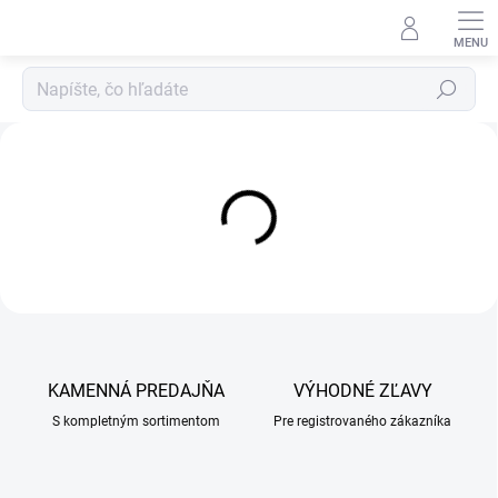
Prejsť
na
obsah
Hľadať
A
l
f
a
V
e
t
v
e
KAMENNÁ PREDAJŇA
VÝHODNÉ ZĽAVY
t
S kompletným sortimentom
Pre registrovaného zákazníka
e
r