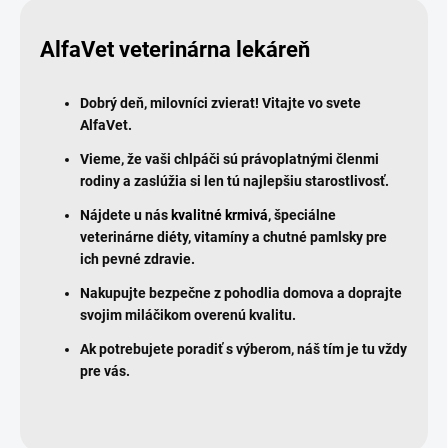
AlfaVet veterinárna lekáreň
Dobrý deň, milovníci zvierat! Vitajte vo svete
AlfaVet.
Vieme, že vaši chlpáči sú právoplatnými členmi
rodiny a zaslúžia si len tú najlepšiu starostlivosť.
Nájdete u nás
kvalitné krmivá
, špeciálne
veterinárne diéty, vitamíny a chutné pamlsky pre
ich pevné zdravie.
Nakupujte bezpečne z pohodlia domova a doprajte
svojim miláčikom overenú kvalitu.
Ak potrebujete poradiť s výberom, náš tím je tu vždy
pre vás.