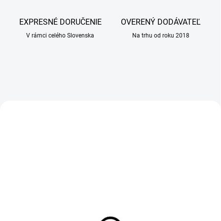
i
n
EXPRESNÉ DORUČENIE
OVERENÝ DODÁVATEĽ
á
V rámci celého Slovenska
Na trhu od roku 2018
r
n
a
l
e
AKCIA
AKCIA
k
á
r
e
ň
SKLADOM
SKLADOM
(>100 KS)
(2 KS)
ALAVIS CanabiFlex 30
Pelech Recobed