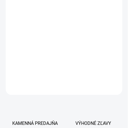
Hydrofilný gél na urýchlenie hojenia rán
ALAVIS™ Hemagel
je vhodný pre veľké, domáce aj exotické
zvieratá.
ALAVIS™ Hemagel
prináša jednoduché a rýchle ošetrenie rán a
okamžitú úľavu.
ALAVIS™ Hemagel
hojí tak drobné poranenia, ako aj väčšie
chronické rany.
DETAILNÉ INFORMÁCIE
OPÝTAŤ SA
KAMENNÁ PREDAJŇA
VÝHODNÉ ZĽAVY