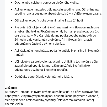
Otvorte tubu vpichom pomocou otočeného viečka.
Aplikujte malé množstvo gélu na celú spodinu rany. Gél priľne na
spodinu rany a postupne absorbuje sekréty a ďalšie tekutiny z rany.
Gél aplikujte podľa potreby minimálne 1 x za 24 hodín.
Pre vyšší účinok je vhodné kryť ranu sterilným štvorcom najlepšie
z netkaného textilu. Fixačné materiály by mali presahovať cca 1 cm
cez okraj rany. Preväz robte denne podľa potreby najneskôr do
24 hodín a do vymiznutia problému. Pri infikovaných ranách
odporúčame častejšie výmeny obväzu.
Aplikácia gélu nenahrádza podanie antibiotík pri silno infikovaných
ranách.
Účinok gélu sa prejavuje napučaním. Unikátna technológia gélu
zabraňuje prilepeniu k rane, a tým umožňuje i veľmi ľahké
odstránenie bez bolesti jemným zotretím.
Dodržujte odporúčania veterinárneho lekára.
Zloženie:
ALAVIS™ Hemagal je hydrofilný metakrylátový gél na báze sieťovaného
kopolyméru 2 hydroxyetyl­metakrylátu obsahujúceho polymérne viazané,
stericky tienené aminoskupiny, vyvinutý Ústavom makromolekulárnej
chémie AVČR.