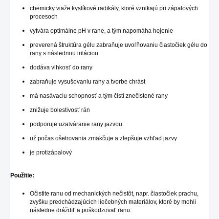
chemicky viaže kyslíkové radikály, ktoré vznikajú pri zápalových
procesoch
vytvára optimálne pH v rane, a tým napomáha hojenie
preverená štruktúra gélu zabraňuje uvoľňovaniu čiastočiek gélu do
rany s následnou iritáciou
dodáva vlhkosť do rany
zabraňuje vysušovaniu rany a tvorbe chrást
má nasávaciu schopnosť a tým čistí znečistené rany
znižuje bolestivosť rán
podporuje uzatváranie rany jazvou
už počas ošetrovania zmäkčuje a zlepšuje vzhľad jazvy
je protizápalový
Použitie:
Očistite ranu od mechanických nečistôt, napr. čiastočiek prachu,
zvyšku predchádzajúcich liečebných materiálov, ktoré by mohli
následne dráždiť a poškodzovať ranu.