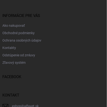
ä
t
i
INFORMÁCIE PRE VÁS
e
Ako nakupovať
Obchodné podmienky
Ochrana osobných údajov
Kontakty
Odstúpenie od zmluvy
Zľavový systém
FACEBOOK
KONTAKT
eshop
@
alfavet.sk