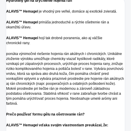
Hydrofilný gél na urýchlenie hojenia rán
ALAVIS™ Hemagel
je vhodný pre veľké, domáce aj exotické zvieratá.
ALAVIS™ Hemagel
prináša jednoduché a rýchle ošetrenie rán a
okamžitú úľavu.
ALAVIS™ Hemagel
hojí tak drobné poranenia, ako aj väčšie
chronické rany.
ponúka výnimočné riešenie hojenia rán akútnych i chronických. Unikátne
zloženie výrobku umožňuje chemicky viazať kyslíkové radikály, ktoré
vznikajú pri zápalových procesoch, urýchľuje proces hojenia rany, znižuje
riziko komplikovaného hojenia a potláča bolesť v rane. Vytvára povrchovú
vrstvu, ktorá sa správa ako druhá koža, čím pomáha chrániť pred
vonkajšími vplyvmi a vytvára priaznivé prostredie pre hojenie rán akútnych
aj rán chronických (napr. pooperačných a ostatných poškodení kože).
Mokré prostredie pri liečbe rán je modernou a zároveň základnou
podstatou ošetrovania. Stabilná vlhkosť v rane zabraňuje tvorbe chrást a
tým pomáha urýchľovať proces hojenia. Neobsahuje umelé arómy ani
farbivá.
Prečo používať formu gélu na ošetrovanie rán?
ALAVIS™ Hemagel vďaka svojim vlastnostiam preukázal, že: