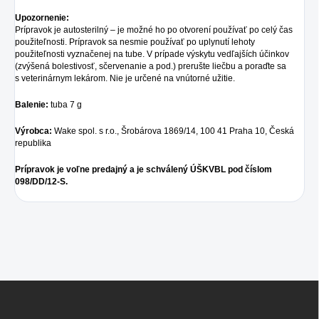
Upozornenie:
Prípravok je autosterilný – je možné ho po otvorení používať po celý čas
použiteľnosti. Prípravok sa nesmie používať po uplynutí lehoty
použiteľnosti vyznačenej na tube. V prípade výskytu vedľajších účinkov
(zvýšená bolestivosť, sčervenanie a pod.) prerušte liečbu a poraďte sa
s veterinárnym lekárom. Nie je určené na vnútorné užitie.
Balenie:
tuba 7 g
Výrobca:
Wake spol. s r.o., Šrobárova 1869/14, 100 41 Praha 10, Česká
republika
Prípravok je voľne predajný a je schválený ÚŠKVBL pod číslom
098/DD/12-S.
Z
á
p