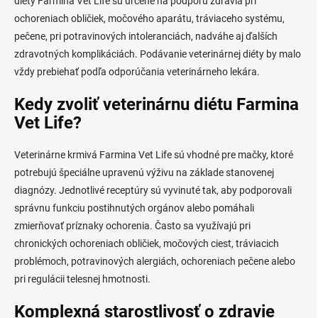
diéty Farmina Vet Life sú určené na podporu zdravia pri
y
v
ochoreniach obličiek, močového aparátu, tráviaceho systému,
ý
pečene, pri potravinových intoleranciách, nadváhe aj ďalších
p
zdravotných komplikáciách. Podávanie veterinárnej diéty by malo
i
vždy prebiehať podľa odporúčania veterinárneho lekára.
s
u
Kedy zvoliť veterinárnu diétu Farmina
Vet Life?
Veterinárne krmivá Farmina Vet Life sú vhodné pre mačky, ktoré
potrebujú špeciálne upravenú výživu na základe stanovenej
diagnózy. Jednotlivé receptúry sú vyvinuté tak, aby podporovali
správnu funkciu postihnutých orgánov alebo pomáhali
zmierňovať príznaky ochorenia. Často sa využívajú pri
chronických ochoreniach obličiek, močových ciest, tráviacich
problémoch, potravinových alergiách, ochoreniach pečene alebo
pri regulácii telesnej hmotnosti.
Komplexná starostlivosť o zdravie