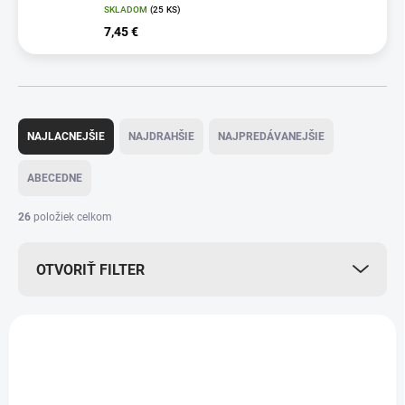
SKLADOM
(25 KS)
7,45 €
R
a
NAJLACNEJŠIE
NAJDRAHŠIE
NAJPREDÁVANEJŠIE
d
e
ABECEDNE
n
i
26
položiek celkom
e
p
OTVORIŤ FILTER
r
o
d
V
u
ý
AKCIA
k
p
t
i
o
s