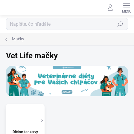
Prejsť
na
obsah
Hľadať
Mačky
Vet Life mačky
Diétne konzervy