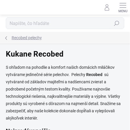
Prejsť
na
obsah
Hľadať
Recobed pelechy
Kukane Recobed
S ohľadom na pohodlie a komfort našich domácich miláčikov
vytvárame jedinečné série pelechov. Pelechy
Recobed
sú
vytvárané od základov majiteľmi a nadšencami zvierat a
podrobené početným testom kvality. Používame najnovšie
technologické riešenia, najkvalitnejšie materiály a výplne. Všetky
produkty sú vyrobené s dôrazom na najmenší detail. Snažíme sa
zabezpečiť, aby naše kolekcie dokonale dopĺňali a vylepšovali
akýkoľvek interiér.