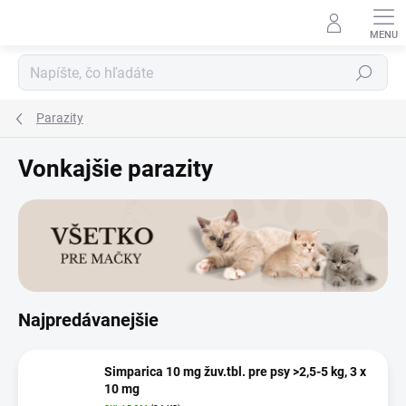
Prejsť
na
obsah
Hľadať
Parazity
Vonkajšie parazity
Najpredávanejšie
Simparica 10 mg žuv.tbl. pre psy >2,5-5 kg, 3 x
10 mg