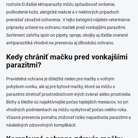
i
k
roztoče či ďalšie ektoparazity môžu spôsobovať svrbenie,
e
y
poškodenie kože, alergické reakcie a v niektorých prípadoch
v
ý
prenášať závažné ochorenia. V tejto kategórii nájdete veterinárne
p
prípravky určené na ochranu mačiek pred vonkajšími parazitmi.
i
Sortiment zahŕňa spot-on pipety, spreje, obojky aj ďalšie overené
s
u
antiparazitiká vhodné na prevenciu aj dlhodobú ochranu.
Kedy chrániť mačku pred vonkajšími
parazitmi?
Pravidelná ochrana je dôležitá nielen pre mačky s voľným
pohybom vonku, ale aj pre bytové mačky, ktoré sa môžu s
parazitmi stretnúť prostredníctvom iných zvierat alebo prostredia.
Blchy a kliešte sú najaktívnejšie počas teplejších mesiacov, no pri
vhodných podmienkach sa môžu vyskytovať počas celého roka.
Včasná prevencia pomáha znižovať riziko napadnutia parazitmi a
následných zdravotných komplikácií.