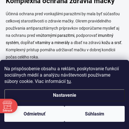
Komplexná ochrana zdravia mačky
Účinná ochrana pred vonkajšími parazitmi by mala byť súčasťou
celkovej starostlivosti o zdravie mačky. Okrem pravidelného
používania antiparazitárnych prípravkov odporúčame myslieť aj
na ochranu pred
vnútornými parazitmi
, podporovať
imunitný
systém
, dopĺňať
vitamíny a minerály
a dbať na zdravú
kožu a srsť
.
Komplexný prístup pomáha udržiavať mačku v dobrej kondícii
počas celého roka.
Na prispôsobenie obsahu a reklám, poskytovanie funkcií
Ochrana pre mačiatka aj dospelé
sociálnych médií a analýzu návštevnosti používame
mačky
súbory cookie. Viac informácií
tu
.
Výber vhodného antiparazitárneho prípravku závisí od veku,
Nastavenie
hmotnosti, zdravotného stavu a spôsobu života mačky. Niektoré
produkty sú vhodné už pre mačiatka, iné sú určené pre dospelé
Zobraziť
mačky alebo seniorov. Pri výbere je dôležité dodržiavať
Odmietnuť
Súhlasím
odporúčania výrobcu aj veterinárneho lekára, aby bola ochrana
bezpečná a účinná.