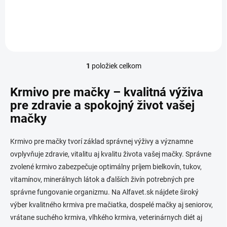
semien quinoy (5 %), sladké
zemiaky, sleď, bravčová plece,
prášková celulóza, zelené
jablká, struky...
1
položiek celkom
O
v
l
Krmivo pre mačky – kvalitná výživa
á
pre zdravie a spokojný život vašej
d
mačky
a
c
i
Krmivo pre mačky tvorí základ správnej výživy a významne
e
ovplyvňuje zdravie, vitalitu aj kvalitu života vašej mačky. Správne
p
r
zvolené krmivo zabezpečuje optimálny príjem bielkovín, tukov,
v
vitamínov, minerálnych látok a ďalších živín potrebných pre
k
správne fungovanie organizmu. Na Alfavet.sk nájdete široký
y
v
výber kvalitného krmiva pre mačiatka, dospelé mačky aj seniorov,
ý
vrátane suchého krmiva, vlhkého krmiva, veterinárnych diét aj
p