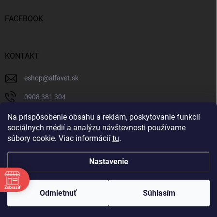
FACEBOOK
KONTAKT
eshop
@
alfavet.sk
0908 381 304
0908 381 304
Na prispôsobenie obsahu a reklám, poskytovanie funkcií
sociálnych médií a analýzu návštevnosti používame
Facebook
súbory cookie. Viac informácií
tu
.
Nastavenie
Copyright 2026
AlfaVet veterinárna lekáreň
. Všetky práva vyhradené.
Zobraziť
Upraviť nastavenie cookies
Odmietnuť
Súhlasím
Vytvoril Shoptet