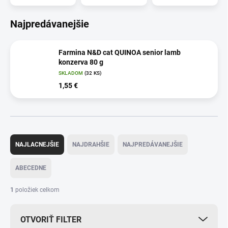
Najpredávanejšie
Farmina N&D cat QUINOA senior lamb
konzerva 80 g
SKLADOM
(32 KS)
1,55 €
R
a
NAJLACNEJŠIE
NAJDRAHŠIE
NAJPREDÁVANEJŠIE
d
e
ABECEDNE
n
i
1
položiek celkom
e
p
OTVORIŤ FILTER
r