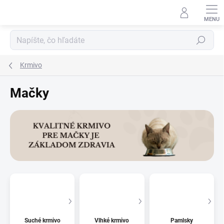
Prejsť
na
obsah
Hľadať
Krmivo
Mačky
Suché krmivo
Vlhké krmivo
Pamlsky