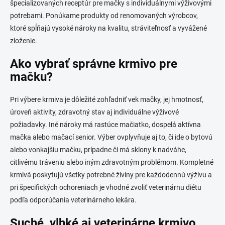
špecializovaných receptúr pre mačky s individuálnymi výživovými
i
s
potrebami. Ponúkame produkty od renomovaných výrobcov,
u
ktoré spĺňajú vysoké nároky na kvalitu, stráviteľnosť a vyvážené
zloženie.
Ako vybrať správne krmivo pre
mačku?
Pri výbere krmiva je dôležité zohľadniť vek mačky, jej hmotnosť,
úroveň aktivity, zdravotný stav aj individuálne výživové
požiadavky. Iné nároky má rastúce mačiatko, dospelá aktívna
mačka alebo mačací senior. Výber ovplyvňuje aj to, či ide o bytovú
alebo vonkajšiu mačku, prípadne či má sklony k nadváhe,
citlivému tráveniu alebo iným zdravotným problémom. Kompletné
krmivá poskytujú všetky potrebné živiny pre každodennú výživu a
pri špecifických ochoreniach je vhodné zvoliť veterinárnu diétu
podľa odporúčania veterinárneho lekára.
Suché, vlhké aj veterinárne krmivo