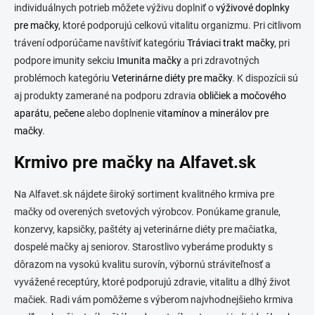
individuálnych potrieb môžete výživu doplniť o
výživové doplnky
pre mačky
, ktoré podporujú celkovú vitalitu organizmu. Pri citlivom
trávení odporúčame navštíviť kategóriu
Tráviaci trakt mačky
, pri
podpore imunity sekciu
Imunita mačky
a pri zdravotných
problémoch kategóriu
Veterinárne diéty pre mačky
. K dispozícii sú
aj produkty zamerané na podporu zdravia
obličiek a močového
aparátu
,
pečene
alebo doplnenie
vitamínov a minerálov pre
mačky
.
Krmivo pre mačky na Alfavet.sk
Na Alfavet.sk nájdete široký sortiment kvalitného krmiva pre
mačky od overených svetových výrobcov. Ponúkame granule,
konzervy, kapsičky, paštéty aj veterinárne diéty pre mačiatka,
dospelé mačky aj seniorov. Starostlivo vyberáme produkty s
dôrazom na vysokú kvalitu surovín, výbornú stráviteľnosť a
vyvážené receptúry, ktoré podporujú zdravie, vitalitu a dlhý život
mačiek. Radi vám pomôžeme s výberom najvhodnejšieho krmiva