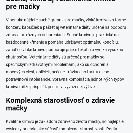
pre mačky
V ponuke nájdete suché granule pre mačky, vlhké krmivo vo forme
konzerv, kapsičiek a paštét aj veterinárne diéty určené na podporu
zdravia pri rôznych ochoreniach. Suché krmivo je praktické na
každodenné kŕmenie a pomáha udržiavať optimálnu kondíciu,
zatiaľ čo vlhké krmivo podporuje príjem tekutín a vyniká vysokou
chutnosťou. Veterinárne diéty sú určené pre mačky so
špecifickými zdravotnými problémami, ako sú ochorenia
močových ciest, obličiek, pečene, tráviaceho traktu alebo
potravinové intolerancie. Správna kombinácia jednotlivých typov
krmiva môže prispieť k pestrej a vyváženej výžive.
Komplexná starostlivosť o zdravie
mačky
Kvalitné krmivo je základom zdravého života mačky, no najlepšie
výsledky prináša ako súčasť komplexnej starostlivosti. Podľa