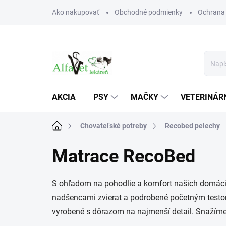
Prejsť
Ako nakupovať
Obchodné podmienky
Ochrana
na
obsah
AKCIA
PSY
MAČKY
VETERINÁRN
Domov
Chovateľské potreby
Recobed pelechy
Matrace RecoBed
S ohľadom na pohodlie a komfort našich domáci
nadšencami zvierat a podrobené početným testom 
vyrobené s dôrazom na najmenší detail. Snažíme s