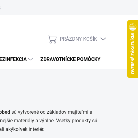
systém
PRÁZDNY KOŠÍK
NÁKUPNÝ
KOŠÍK
EZINFEKCIA
ZDRAVOTNÍCKE POMÔCKY
VČELY
obed
sú vytvorené od základov majiteľmi a
ejšie materiály a výplne. Všetky produkty sú
i akýkoľvek interiér.