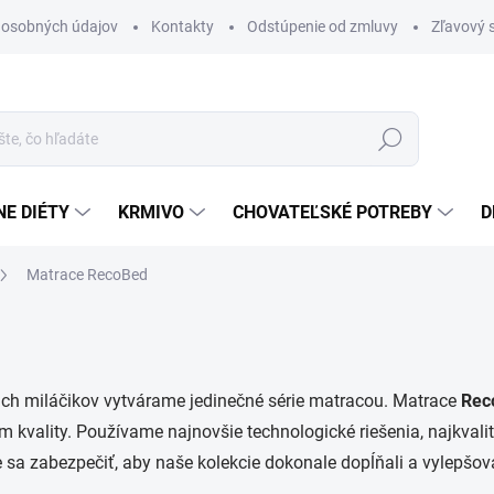
 osobných údajov
Kontakty
Odstúpenie od zmluvy
Zľavový 
Hľadať
E DIÉTY
KRMIVO
CHOVATEĽSKÉ POTREBY
D
Matrace RecoBed
ch miláčikov vytvárame jedinečné série matracou. Matrace
Rec
kvality. Používame najnovšie technologické riešenia, najkvalitn
a zabezpečiť, aby naše kolekcie dokonale dopĺňali a vylepšoval