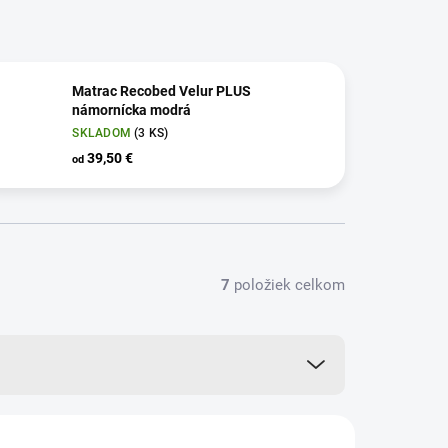
Matrac Recobed Velur PLUS
námornícka modrá
SKLADOM
(3 KS)
39,50 €
od
7
položiek celkom
AKCIA