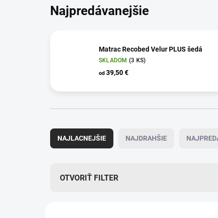
Najpredávanejšie
Matrac Recobed Velur PLUS šedá
SKLADOM
(3 KS)
39,50 €
od
R
a
NAJLACNEJŠIE
NAJDRAHŠIE
NAJPRED
d
e
n
i
OTVORIŤ FILTER
e
p
V
r
ý
AKCIA