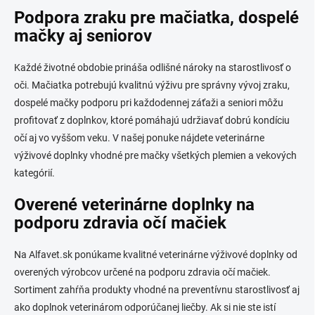
Podpora zraku pre mačiatka, dospelé
mačky aj seniorov
Každé životné obdobie prináša odlišné nároky na starostlivosť o
oči. Mačiatka potrebujú kvalitnú výživu pre správny vývoj zraku,
dospelé mačky podporu pri každodennej záťaži a seniori môžu
profitovať z doplnkov, ktoré pomáhajú udržiavať dobrú kondíciu
očí aj vo vyššom veku. V našej ponuke nájdete veterinárne
výživové doplnky vhodné pre mačky všetkých plemien a vekových
kategórií.
Overené veterinárne doplnky na
podporu zdravia očí mačiek
Na Alfavet.sk ponúkame kvalitné veterinárne výživové doplnky od
overených výrobcov určené na podporu zdravia očí mačiek.
Sortiment zahŕňa produkty vhodné na preventívnu starostlivosť aj
ako doplnok veterinárom odporúčanej liečby. Ak si nie ste istí