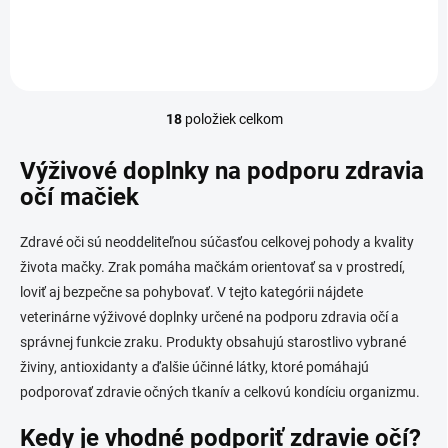
modifikované a zosieťované
EYE GEL obsahuje
kyselinou hyalurónovou.
glykosaminoglykány vo
Poskytuje dlhotrvajúce
forme hydrogélu, ktoré tvoria
zvlhčenie a lubrikáciu očnej...
skelet pre migráciu buniek....
18
položiek celkom
O
v
l
Výživové doplnky na podporu zdravia
á
očí mačiek
d
a
c
Zdravé oči sú neoddeliteľnou súčasťou celkovej pohody a kvality
i
života mačky. Zrak pomáha mačkám orientovať sa v prostredí,
e
loviť aj bezpečne sa pohybovať. V tejto kategórii nájdete
p
r
veterinárne výživové doplnky určené na podporu zdravia očí a
v
správnej funkcie zraku. Produkty obsahujú starostlivo vybrané
k
živiny, antioxidanty a ďalšie účinné látky, ktoré pomáhajú
y
v
podporovať zdravie očných tkanív a celkovú kondíciu organizmu.
ý
p
Kedy je vhodné podporiť zdravie očí?