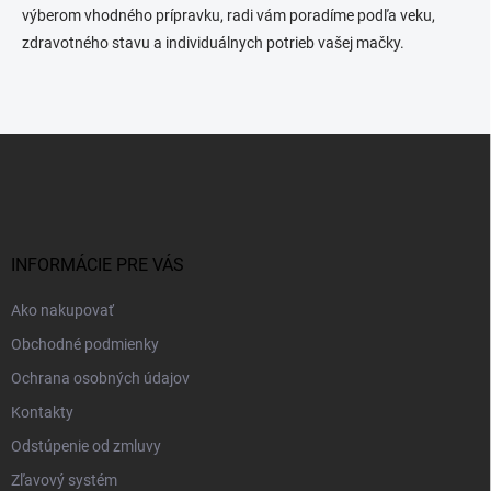
výberom vhodného prípravku, radi vám poradíme podľa veku,
zdravotného stavu a individuálnych potrieb vašej mačky.
Z
á
p
ä
t
i
INFORMÁCIE PRE VÁS
e
Ako nakupovať
Obchodné podmienky
Ochrana osobných údajov
Kontakty
Odstúpenie od zmluvy
Zľavový systém