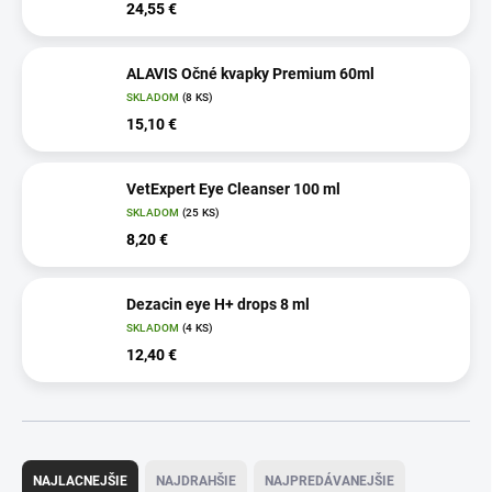
24,55 €
ALAVIS Očné kvapky Premium 60ml
SKLADOM
(8 KS)
15,10 €
VetExpert Eye Cleanser 100 ml
SKLADOM
(25 KS)
8,20 €
Dezacin eye H+ drops 8 ml
SKLADOM
(4 KS)
12,40 €
R
a
NAJLACNEJŠIE
NAJDRAHŠIE
NAJPREDÁVANEJŠIE