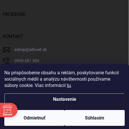
FACEBOOK
KONTAKT
eshop
@
alfavet.sk
0908 381 304
0908 381 304
Na prispôsobenie obsahu a reklám, poskytovanie funkcií
sociálnych médií a analýzu návštevnosti používame
Facebook
súbory cookie. Viac informácií
tu
.
Nastavenie
Copyright 2026
AlfaVet veterinárna lekáreň
. Všetky práva vyhradené.
Zobraziť
Upraviť nastavenie cookies
Odmietnuť
Súhlasím
Vytvoril Shoptet