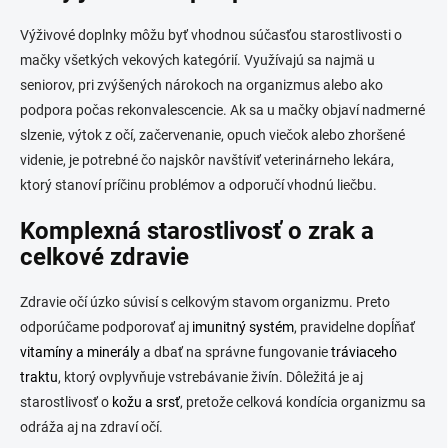
i
s
Výživové doplnky môžu byť vhodnou súčasťou starostlivosti o
u
mačky všetkých vekových kategórií. Využívajú sa najmä u
seniorov, pri zvýšených nárokoch na organizmus alebo ako
podpora počas rekonvalescencie. Ak sa u mačky objaví nadmerné
slzenie, výtok z očí, začervenanie, opuch viečok alebo zhoršené
videnie, je potrebné čo najskôr navštíviť veterinárneho lekára,
ktorý stanoví príčinu problémov a odporučí vhodnú liečbu.
Komplexná starostlivosť o zrak a
celkové zdravie
Zdravie očí úzko súvisí s celkovým stavom organizmu. Preto
odporúčame podporovať aj
imunitný systém
, pravidelne dopĺňať
vitamíny a minerály
a dbať na správne fungovanie
tráviaceho
traktu
, ktorý ovplyvňuje vstrebávanie živín. Dôležitá je aj
starostlivosť o
kožu a srsť
, pretože celková kondícia organizmu sa
odráža aj na zdraví očí.