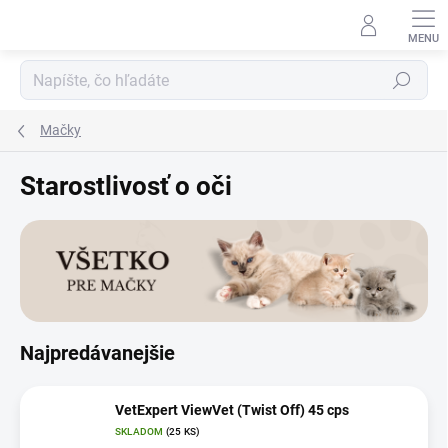
Prejsť
na
obsah
Hľadať
Mačky
Starostlivosť o oči
Najpredávanejšie
VetExpert ViewVet (Twist Off) 45 cps
SKLADOM
(25 KS)