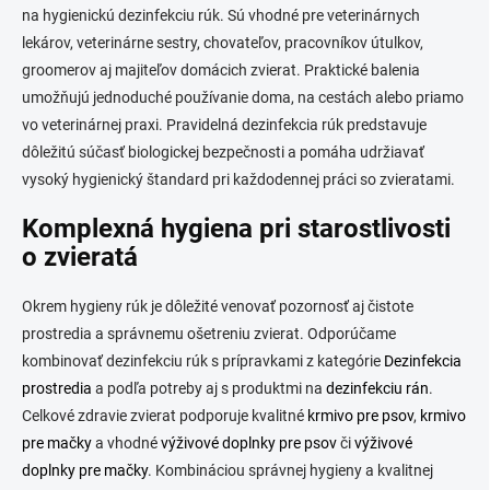
na hygienickú dezinfekciu rúk. Sú vhodné pre veterinárnych
lekárov, veterinárne sestry, chovateľov, pracovníkov útulkov,
groomerov aj majiteľov domácich zvierat. Praktické balenia
umožňujú jednoduché používanie doma, na cestách alebo priamo
vo veterinárnej praxi. Pravidelná dezinfekcia rúk predstavuje
dôležitú súčasť biologickej bezpečnosti a pomáha udržiavať
vysoký hygienický štandard pri každodennej práci so zvieratami.
Komplexná hygiena pri starostlivosti
o zvieratá
Okrem hygieny rúk je dôležité venovať pozornosť aj čistote
prostredia a správnemu ošetreniu zvierat. Odporúčame
kombinovať dezinfekciu rúk s prípravkami z kategórie
Dezinfekcia
prostredia
a podľa potreby aj s produktmi na
dezinfekciu rán
.
Celkové zdravie zvierat podporuje kvalitné
krmivo pre psov
,
krmivo
pre mačky
a vhodné
výživové doplnky pre psov
či
výživové
doplnky pre mačky
. Kombináciou správnej hygieny a kvalitnej