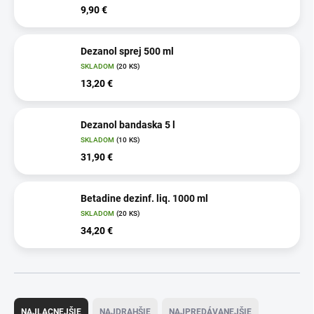
9,90 €
Dezanol sprej 500 ml
SKLADOM
(20 KS)
13,20 €
Dezanol bandaska 5 l
SKLADOM
(10 KS)
31,90 €
Betadine dezinf. liq. 1000 ml
SKLADOM
(20 KS)
34,20 €
R
a
NAJLACNEJŠIE
NAJDRAHŠIE
NAJPREDÁVANEJŠIE