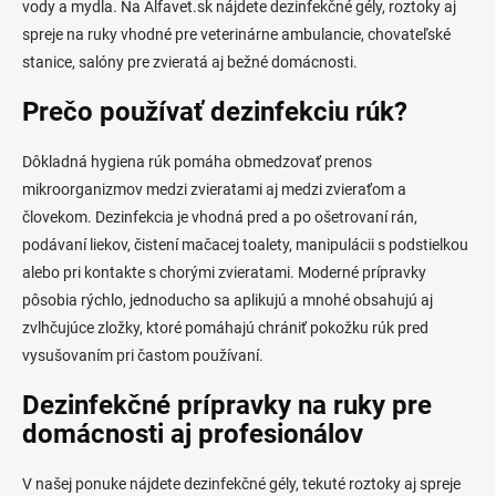
vody a mydla. Na Alfavet.sk nájdete dezinfekčné gély, roztoky aj
spreje na ruky vhodné pre veterinárne ambulancie, chovateľské
stanice, salóny pre zvieratá aj bežné domácnosti.
Prečo používať dezinfekciu rúk?
Dôkladná hygiena rúk pomáha obmedzovať prenos
mikroorganizmov medzi zvieratami aj medzi zvieraťom a
človekom. Dezinfekcia je vhodná pred a po ošetrovaní rán,
podávaní liekov, čistení mačacej toalety, manipulácii s podstielkou
alebo pri kontakte s chorými zvieratami. Moderné prípravky
pôsobia rýchlo, jednoducho sa aplikujú a mnohé obsahujú aj
zvlhčujúce zložky, ktoré pomáhajú chrániť pokožku rúk pred
vysušovaním pri častom používaní.
Dezinfekčné prípravky na ruky pre
domácnosti aj profesionálov
V našej ponuke nájdete dezinfekčné gély, tekuté roztoky aj spreje