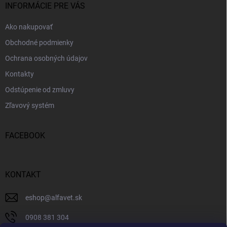
r
i
INFORMÁCIE PRE VÁS
v
e
k
Ako nakupovať
y
v
Obchodné podmienky
ý
p
Ochrana osobných údajov
i
Kontakty
s
u
Odstúpenie od zmluvy
Zľavový systém
FACEBOOK
KONTAKT
eshop
@
alfavet.sk
0908 381 304