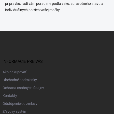
prípravku, radi vám poradíme podľa veku, zdravotného stavu a
individuálnych potrieb vašej mačky.
Z
á
p
ä
t
i
INFORMÁCIE PRE VÁS
e
Ako nakupovať
Obchodné podmienky
Ochrana osobných údajov
Kontakty
Odstúpenie od zmluvy
Zľavový systém