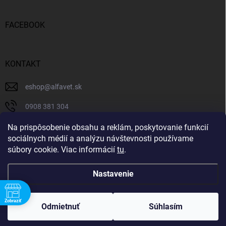
FACEBOOK
KONTAKT
eshop
@
alfavet.sk
0908 381 304
0908 381 304
Na prispôsobenie obsahu a reklám, poskytovanie funkcií
sociálnych médií a analýzu návštevnosti používame
Facebook
súbory cookie. Viac informácií
tu
.
Nastavenie
Copyright 2026
AlfaVet veterinárna lekáreň
. Všetky práva vyhradené.
Zobraziť
Upraviť nastavenie cookies
Odmietnuť
Súhlasím
Vytvoril Shoptet