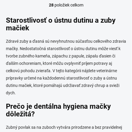
28
položiek celkom
O
v
l
Starostlivosť o ústnu dutinu a zuby
á
mačiek
d
a
c
Zdravé zuby a ďasná sú nevyhnutnou súčasťou celkového zdravia
i
mačky. Nedostatočná starostlivosť o ústnu dutinu môže viesť k
e
tvorbe zubného kameňa, zápachu z papule, zápalu ďasien či
p
r
ďalším ochoreniam, ktoré môžu ovplyvniť príjem potravy aj
v
celkovú pohodu zvieraťa. V tejto kategórii nájdete veterinárne
k
prípravky určené na každodennú starostlivosť o zuby a ústnu
y
v
dutinu mačiek, ktoré pomáhajú udržiavať zdravý chrup a svieži
ý
dych.
p
i
Prečo je dentálna hygiena mačky
s
dôležitá?
u
Zubný povlak sa na zuboch vytvára prirodzene a bez pravidelnej