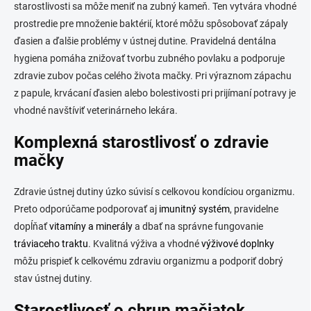
starostlivosti sa môže meniť na zubný kameň. Ten vytvára vhodné
prostredie pre množenie baktérií, ktoré môžu spôsobovať zápaly
ďasien a ďalšie problémy v ústnej dutine. Pravidelná dentálna
hygiena pomáha znižovať tvorbu zubného povlaku a podporuje
zdravie zubov počas celého života mačky. Pri výraznom zápachu
z papule, krvácaní ďasien alebo bolestivosti pri prijímaní potravy je
vhodné navštíviť veterinárneho lekára.
Komplexná starostlivosť o zdravie
mačky
Zdravie ústnej dutiny úzko súvisí s celkovou kondíciou organizmu.
Preto odporúčame podporovať aj
imunitný systém
, pravidelne
dopĺňať
vitamíny a minerály
a dbať na správne fungovanie
tráviaceho traktu
. Kvalitná výživa a vhodné
výživové doplnky
môžu prispieť k celkovému zdraviu organizmu a podporiť dobrý
stav ústnej dutiny.
Starostlivosť o chrup mačiatok,