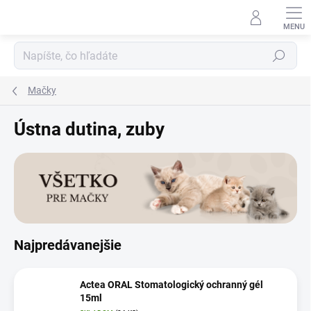
Prejsť
na
obsah
Hľadať
Mačky
Ústna dutina, zuby
Najpredávanejšie
Actea ORAL Stomatologický ochranný gél
15ml