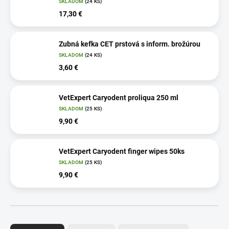
SKLADOM
(24 KS)
17,30 €
Zubná kefka CET prstová s inform. brožúrou
SKLADOM
(24 KS)
3,60 €
VetExpert Caryodent proliqua 250 ml
SKLADOM
(25 KS)
9,90 €
VetExpert Caryodent finger wipes 50ks
SKLADOM
(25 KS)
9,90 €
R