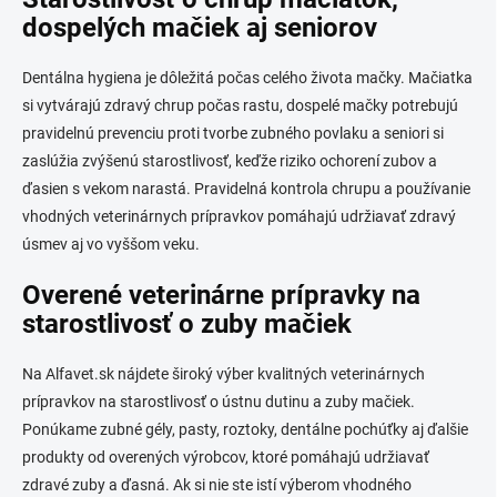
dospelých mačiek aj seniorov
Dentálna hygiena je dôležitá počas celého života mačky. Mačiatka
si vytvárajú zdravý chrup počas rastu, dospelé mačky potrebujú
pravidelnú prevenciu proti tvorbe zubného povlaku a seniori si
zaslúžia zvýšenú starostlivosť, keďže riziko ochorení zubov a
ďasien s vekom narastá. Pravidelná kontrola chrupu a používanie
vhodných veterinárnych prípravkov pomáhajú udržiavať zdravý
úsmev aj vo vyššom veku.
Overené veterinárne prípravky na
starostlivosť o zuby mačiek
Na Alfavet.sk nájdete široký výber kvalitných veterinárnych
prípravkov na starostlivosť o ústnu dutinu a zuby mačiek.
Ponúkame zubné gély, pasty, roztoky, dentálne pochúťky aj ďalšie
produkty od overených výrobcov, ktoré pomáhajú udržiavať
zdravé zuby a ďasná. Ak si nie ste istí výberom vhodného