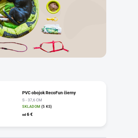
PVC obojok RecoFun čierny
S - 37,6 CM
SKLADOM
(5 KS)
6 €
od