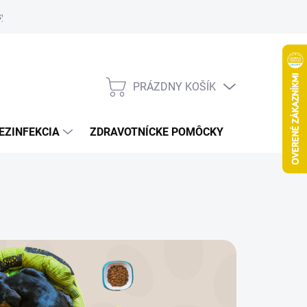
systém
PRÁZDNY KOŠÍK
NÁKUPNÝ
KOŠÍK
EZINFEKCIA
ZDRAVOTNÍCKE POMÔCKY
VČELY