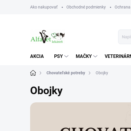
Prejsť
Ako nakupovať
Obchodné podmienky
Ochrana
na
obsah
AKCIA
PSY
MAČKY
VETERINÁRN
Domov
Chovateľské potreby
Obojky
Obojky