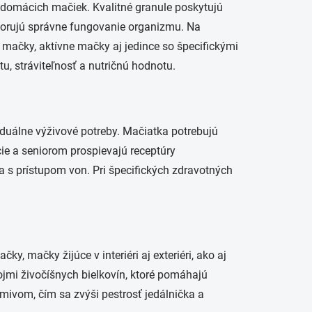
 domácich mačiek. Kvalitné granule poskytujú
porujú správne fungovanie organizmu. Na
é mačky, aktívne mačky aj jedince so špecifickými
, stráviteľnosť a nutričnú hodnotu.
viduálne výživové potreby. Mačiatka potrebujú
ie a seniorom prospievajú receptúry
 s prístupom von. Pri špecifických zdravotných
, mačky žijúce v interiéri aj exteriéri, ako aj
rojmi živočíšnych bielkovín, ktoré pomáhajú
ivom, čím sa zvýši pestrosť jedálnička a