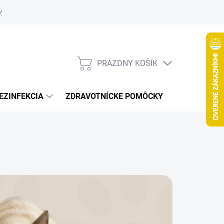
systém
PRÁZDNY KOŠÍK
NÁKUPNÝ
KOŠÍK
EZINFEKCIA
ZDRAVOTNÍCKE POMÔCKY
VČELY