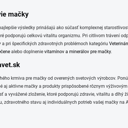
vie mačky
o najlepšie výsledky prinášajú ako súčasť komplexnej starostliv
toré podporujú celkovú vitalitu organizmu. Pri citlivom trávení 
y
a pri špecifických zdravotných problémoch kategóriu
Veterinár
ečene
alebo doplnenie
vitamínov a minerálov pre mačky
.
avet.sk
suchého krmiva pre mačky od overených svetových výrobcov. Pon
tové aj aktívne mačky a produkty prispôsobené rôznym výživovým
sť a vyvážené zloženie, ktoré podporujú zdravie, vitalitu a dl
u, zdravotného stavu aj individuálnych potrieb vašej mačky na A