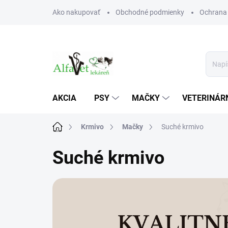
Prejsť
Ako nakupovať
Obchodné podmienky
Ochrana
na
obsah
AKCIA
PSY
MAČKY
VETERINÁRN
Domov
Krmivo
Mačky
Suché krmivo
Suché krmivo