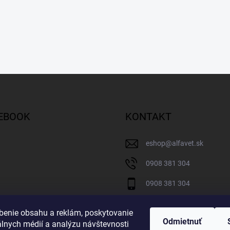
EBOOK
KONTAKT
eshop
@
alfavet.sk
0908 381 304
0908 381 304
Facebook
benie obsahu a reklám, poskytovanie
Odmietnuť
álnych médií a analýzu návštevnosti