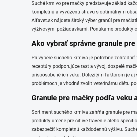
Suché krmivo pre mačky predstavuje základ každ
kompletnú a vyváženú stravu s optimálnym obsah
Alfavet.sk nájdete široký výber granúl pre mačiat
výživovými požiadavkami. Ponúkame produkty od 
Ako vybrať správne granule pr
Pri výbere suchého krmiva je potrebné zohľadniť 
receptúry podporujúce rast a vývoj, dospelé mač
prispôsobené ich veku. Dôležitým faktorom je aj
problémoch je vhodné zvoliť veterinárnu diétu po
Granule pre mačky podľa veku a
Sortiment suchého krmiva zahŕňa granule pre mačia
produkty určené pre citlivé trávenie alebo špecif
zabezpečiť kompletnú každodennú výživu. Suché 