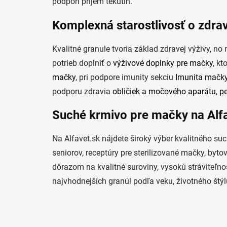
podporí príjem tekutín.
Komplexná starostlivosť o zdra
Kvalitné granule tvoria základ zdravej výživy, n
potrieb doplniť o
výživové doplnky pre mačky
, k
mačky
, pri podpore imunity sekciu
Imunita mačk
podporu zdravia
obličiek a močového aparátu
,
p
Suché krmivo pre mačky na Alf
Na Alfavet.sk nájdete široký výber kvalitného 
seniorov, receptúry pre sterilizované mačky, by
dôrazom na kvalitné suroviny, vysokú stráviteľno
najvhodnejších granúl podľa veku, životného štýl