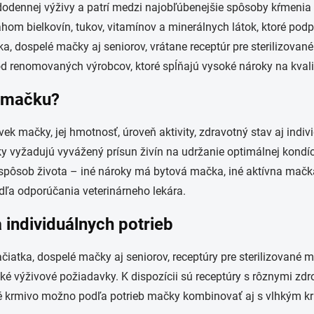
odennej výživy a patrí medzi najobľúbenejšie spôsoby kŕmenia
om bielkovín, tukov, vitamínov a minerálnych látok, ktoré pod
ka, dospelé mačky aj seniorov, vrátane receptúr pre sterilizovan
renomovaných výrobcov, ktoré spĺňajú vysoké nároky na kvalitu
e mačku?
vek mačky, jej hmotnosť, úroveň aktivity, zdravotný stav aj indi
ky vyžadujú vyvážený prísun živín na udržanie optimálnej kondíc
 spôsob života – iné nároky má bytová mačka, iné aktívna mačka
dľa odporúčania veterinárneho lekára.
 individuálnych potrieb
tka, dospelé mačky aj seniorov, receptúry pre sterilizované mačky
ické výživové požiadavky. K dispozícii sú receptúry s rôznymi zd
krmivo možno podľa potrieb mačky kombinovať aj s vlhkým krm