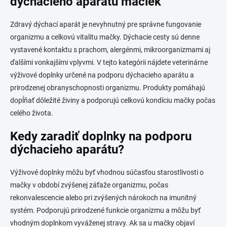
dýchacieho aparátu mačiek
d
a
c
Zdravý dýchací aparát je nevyhnutný pre správne fungovanie
i
organizmu a celkovú vitalitu mačky. Dýchacie cesty sú denne
e
vystavené kontaktu s prachom, alergénmi, mikroorganizmami aj
p
r
ďalšími vonkajšími vplyvmi. V tejto kategórii nájdete veterinárne
v
výživové doplnky určené na podporu dýchacieho aparátu a
k
prirodzenej obranyschopnosti organizmu. Produkty pomáhajú
y
v
dopĺňať dôležité živiny a podporujú celkovú kondíciu mačky počas
ý
celého života.
p
i
Kedy zaradiť doplnky na podporu
s
dýchacieho aparátu?
u
Výživové doplnky môžu byť vhodnou súčasťou starostlivosti o
mačky v období zvýšenej záťaže organizmu, počas
rekonvalescencie alebo pri zvýšených nárokoch na imunitný
systém. Podporujú prirodzené funkcie organizmu a môžu byť
vhodným doplnkom vyváženej stravy. Ak sa u mačky objaví