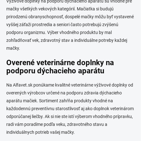
Výživové doplnky na podporu dýchacieho aparátu sú vhodné pre
mačky všetkých vekových kategórií. Mačiatka si budujú
prirodzenú obranyschopnosť, dospelé mačky môžu byť vystavené
vyššej záťaži prostredia a seniori často potrebujú zvýšenú
podporu organizmu. Výber vhodného produktu by mal
zohľadňovať vek, zdravotný stav a individuálne potreby každej
mačky.
Overené veterinárne doplnky na
podporu dýchacieho aparátu
Na Alfavet.sk ponúkame kvalitné veterinárne výživové doplnky od
overených výrobcov určené na podporu zdravia dýchacieho
aparátu mačiek. Sortiment zahŕňa produkty vhodné na
každodennú preventívnu starostlivosť aj ako doplnok veterinárom
odporúčanej liečby. Ak si nie ste istí výberom vhodného prípravku,
radi vám poradíme podľa veku, zdravotného stavu a
individuálnych potrieb vašej mačky.