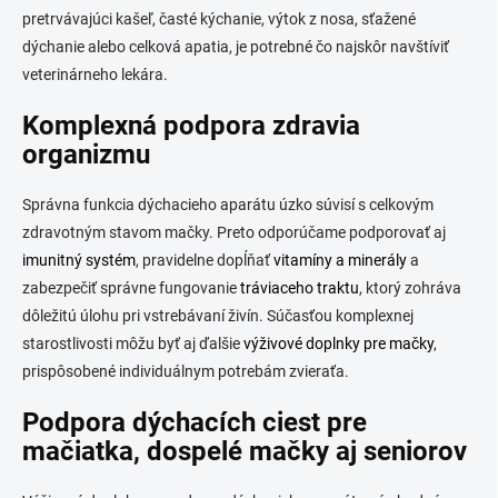
pretrvávajúci kašeľ, časté kýchanie, výtok z nosa, sťažené
dýchanie alebo celková apatia, je potrebné čo najskôr navštíviť
veterinárneho lekára.
Komplexná podpora zdravia
organizmu
Správna funkcia dýchacieho aparátu úzko súvisí s celkovým
zdravotným stavom mačky. Preto odporúčame podporovať aj
imunitný systém
, pravidelne dopĺňať
vitamíny a minerály
a
zabezpečiť správne fungovanie
tráviaceho traktu
, ktorý zohráva
dôležitú úlohu pri vstrebávaní živín. Súčasťou komplexnej
starostlivosti môžu byť aj ďalšie
výživové doplnky pre mačky
,
prispôsobené individuálnym potrebám zvieraťa.
Podpora dýchacích ciest pre
mačiatka, dospelé mačky aj seniorov