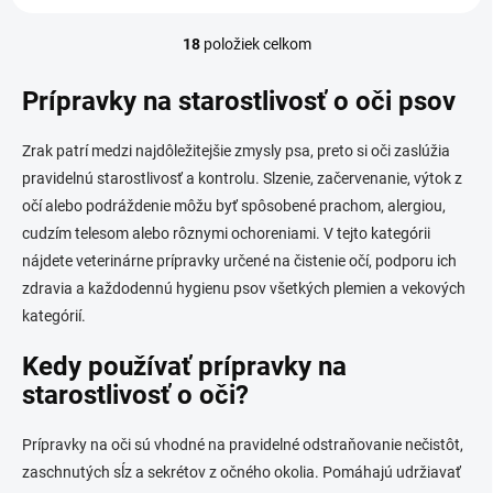
18
položiek celkom
O
v
l
Prípravky na starostlivosť o oči psov
á
d
Zrak patrí medzi najdôležitejšie zmysly psa, preto si oči zaslúžia
a
c
pravidelnú starostlivosť a kontrolu. Slzenie, začervenanie, výtok z
i
očí alebo podráždenie môžu byť spôsobené prachom, alergiou,
e
cudzím telesom alebo rôznymi ochoreniami. V tejto kategórii
p
r
nájdete veterinárne prípravky určené na čistenie očí, podporu ich
v
zdravia a každodennú hygienu psov všetkých plemien a vekových
k
kategórií.
y
v
Kedy používať prípravky na
ý
p
starostlivosť o oči?
i
s
Prípravky na oči sú vhodné na pravidelné odstraňovanie nečistôt,
u
zaschnutých sĺz a sekrétov z očného okolia. Pomáhajú udržiavať