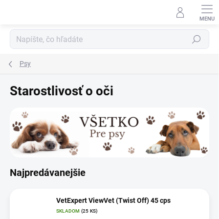
Prejsť
na
obsah
Hľadať
Psy
Starostlivosť o oči
Najpredávanejšie
VetExpert ViewVet (Twist Off) 45 cps
SKLADOM
(25 KS)