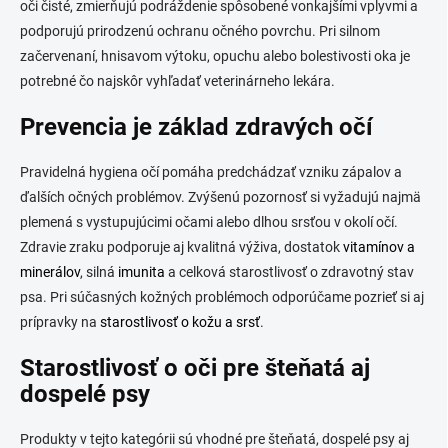
oči čisté, zmierňujú podráždenie spôsobené vonkajšími vplyvmi a
podporujú prirodzenú ochranu očného povrchu. Pri silnom
začervenaní, hnisavom výtoku, opuchu alebo bolestivosti oka je
potrebné čo najskôr vyhľadať veterinárneho lekára.
Prevencia je základ zdravých očí
Pravidelná hygiena očí pomáha predchádzať vzniku zápalov a
ďalších očných problémov. Zvýšenú pozornosť si vyžadujú najmä
plemená s vystupujúcimi očami alebo dlhou srsťou v okolí očí.
Zdravie zraku podporuje aj kvalitná výživa, dostatok
vitamínov a
minerálov
, silná
imunita
a celková starostlivosť o zdravotný stav
psa. Pri súčasných kožných problémoch odporúčame pozrieť si aj
prípravky na
starostlivosť o kožu a srsť
.
Starostlivosť o oči pre šteňatá aj
dospelé psy
Produkty v tejto kategórii sú vhodné pre šteňatá, dospelé psy aj