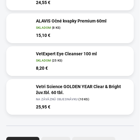
24,55 €
ALAVIS Očné kvapky Premium 60ml
SKLADOM
(8 KS)
15,10 €
VetExpert Eye Cleanser 100 ml
SKLADOM
(25 KS)
8,20 €
Vetri Science GOLDEN YEAR Clear & Bright
žuv.tbl. 60 tbl.
NA ZÁVÄZNÚ OBJEDNÁVKU
(10 KS)
25,95 €
R