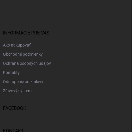
Z
á
p
ä
t
i
INFORMÁCIE PRE VÁS
e
Ako nakupovať
Obchodné podmienky
Ochrana osobných údajov
Kontakty
Odstúpenie od zmluvy
Zľavový systém
FACEBOOK
KONTAKT