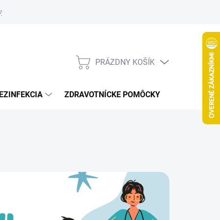
systém
PRÁZDNY KOŠÍK
NÁKUPNÝ
KOŠÍK
EZINFEKCIA
ZDRAVOTNÍCKE POMÔCKY
VČELY