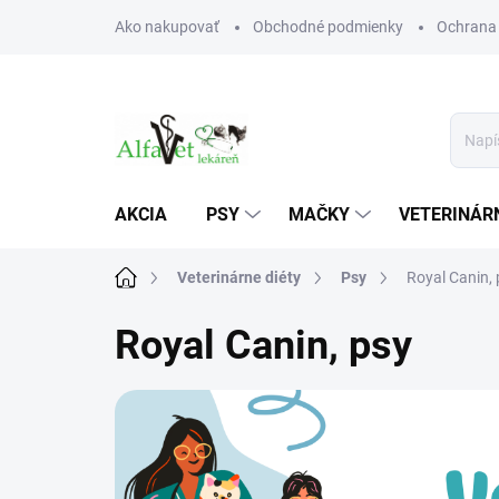
Prejsť
Ako nakupovať
Obchodné podmienky
Ochrana
na
obsah
AKCIA
PSY
MAČKY
VETERINÁRN
Domov
Veterinárne diéty
Psy
Royal Canin, 
Royal Canin, psy