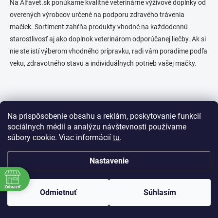
Na Alfavet.sk ponúkame kvalitné veterinárne výživové doplnky od
overených výrobcov určené na podporu zdravého trávenia
mačiek. Sortiment zahŕňa produkty vhodné na každodennú
starostlivosť aj ako doplnok veterinárom odporúčanej liečby. Ak si
nie ste istí výberom vhodného prípravku, radi vám poradíme podľa
veku, zdravotného stavu a individuálnych potrieb vašej mačky.
Z
Na prispôsobenie obsahu a reklám, poskytovanie funkcií
á
sociálnych médií a analýzu návštevnosti používame
p
súbory cookie. Viac informácií
tu
.
ä
t
i
Nastavenie
INFORMÁCIE PRE VÁS
e
Ako nakupovať
Zobraziť
Odmietnuť
Súhlasím
Obchodné podmienky
Ochrana osobných údajov