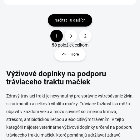
Načítať 10 ďalších
1
2
O
S
v
t
58
položiek celkom
l
r
Hore
á
á
d
n
a
Výživové doplnky na podporu
k
c
o
i
tráviaceho traktu mačiek
e
v
p
a
Zdravý tráviaci trakt je nevyhnutný pre správne vstrebávanie živín,
r
n
v
silnú imunitu a celkovú vitalitu mačky. Tráviace ťažkosti sa môžu
i
k
objaviť v každom veku a môžu súvisieť so zmenou krmiva,
e
y
stresom, antibiotickou liečbou alebo citlivým trávením. V tejto
v
ý
kategórii nájdete veterinárne výživové doplnky určené na podporu
p
tráviaceho traktu mačiek, ktoré pomáhajú udržiavať zdravú
i