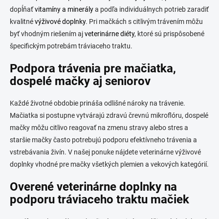
dopĺňať
vitamíny a minerály
a podľa individuálnych potrieb zaradiť
kvalitné
výživové doplnky
. Pri mačkách s citlivým trávením môžu
byť vhodným riešením aj
veterinárne diéty
, ktoré sú prispôsobené
špecifickým potrebám tráviaceho traktu.
Podpora trávenia pre mačiatka,
dospelé mačky aj seniorov
Každé životné obdobie prináša odlišné nároky na trávenie.
Mačiatka si postupne vytvárajú zdravú črevnú mikroflóru, dospelé
mačky môžu citlivo reagovať na zmenu stravy alebo stres a
staršie mačky často potrebujú podporu efektívneho trávenia a
vstrebávania živín. V našej ponuke nájdete veterinárne výživové
doplnky vhodné pre mačky všetkých plemien a vekových kategórií.
Overené veterinárne doplnky na
podporu tráviaceho traktu mačiek