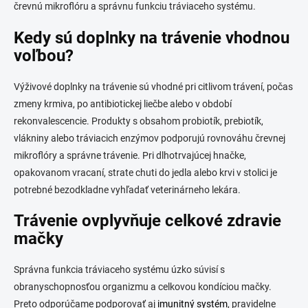
črevnú mikroflóru a správnu funkciu tráviaceho systému.
s
u
Kedy sú doplnky na trávenie vhodnou
voľbou?
Výživové doplnky na trávenie sú vhodné pri citlivom trávení, počas
zmeny krmiva, po antibiotickej liečbe alebo v období
rekonvalescencie. Produkty s obsahom probiotík, prebiotík,
vlákniny alebo tráviacich enzýmov podporujú rovnováhu črevnej
mikroflóry a správne trávenie. Pri dlhotrvajúcej hnačke,
opakovanom vracaní, strate chuti do jedla alebo krvi v stolici je
potrebné bezodkladne vyhľadať veterinárneho lekára.
Trávenie ovplyvňuje celkové zdravie
mačky
Správna funkcia tráviaceho systému úzko súvisí s
obranyschopnosťou organizmu a celkovou kondíciou mačky.
Preto odporúčame podporovať aj
imunitný systém
, pravidelne