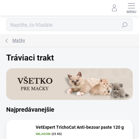
Prejsť
na
obsah
Hľadať
Mačky
Tráviaci trakt
Najpredávanejšie
VetExpert TrichoCat Anti-bezoar paste 120 g
SKLADOM
(25 KS)