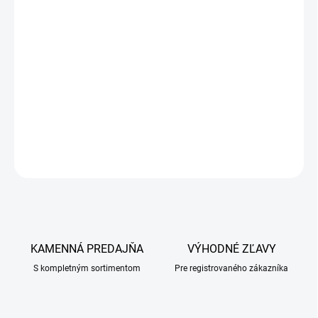
keď ju meníte.
Acidomid ako jediný prípravok svojho druhu na trhu obsahuje
vyvážený pomer elektrolytických prvkov, ktoré podporujú účinnosť
jednotlivých aktívnych zložiek výrobku. Elektrolyty urýchľujú
a zvyšujú prechod účinných látok cez bunkovú membránu do
vnútra bunky.
DETAILNÉ INFORMÁCIE
OPÝTAŤ SA
KAMENNÁ PREDAJŇA
VÝHODNÉ ZĽAVY
S kompletným sortimentom
Pre registrovaného zákazníka