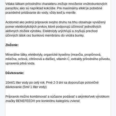
Vďaka látkam prírodného charakteru znižuje množenie vnútrobunkových
parazitov, ako sú napríklad kokcídie. Pre maximálny efekt je potrebné
pravidelné pridávanie do vody, vždy keď ju meníte.
Acidomid ako jediný prípravok svojho druhu na trhu obsahuje vyvážený
pomer elektrolytických prvkov, ktoré podporujú účinnosť jednotlivých
aktívnych zložiek výrobku. Elektrolyty urýchľujú a zvyšujú prechod
účinných látok cez bunkovú membránu do vnútra bunky.
Zloženie:
Minerálne látky, elektrolyty, organické kyseliny (mravčia, propiónová,
mliečna, octová, citrónová a ďalšie), vitamín C, extrakty prírodného pôvodu,
upravená pitná voda.
Dávkovanie:
10ml/1 liter vody po celý rok. Prvé 2-3 dni sa doporučuje polovičné
dávkovanie (5ml/ 1 liter vody)
Prípravok možno kombinovať a súčasne podávať s akýmkoľvek výrobkom
značky BENEFEED® pre konkrétnu kategóriu zvierat.