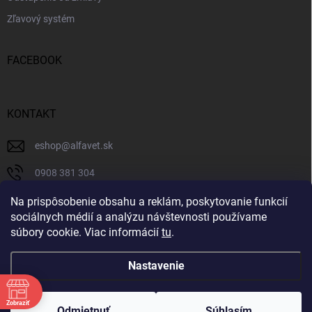
Zľavový systém
FACEBOOK
KONTAKT
eshop
@
alfavet.sk
0908 381 304
0908 381 304
Na prispôsobenie obsahu a reklám, poskytovanie funkcií
sociálnych médií a analýzu návštevnosti používame
Facebook
súbory cookie. Viac informácií
tu
.
Nastavenie
Copyright 2026
AlfaVet veterinárna lekáreň
. Všetky práva vyhradené.
Zobraziť
Upraviť nastavenie cookies
Odmietnuť
Súhlasím