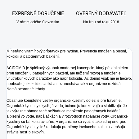
EXPRESNÉ DORUČENIE
OVERENÝ DODÁVATEĽ
V rámci celého Slovenska
Na trhu od roku 2018
Minerálno vitamínový prípravok pre hydinu. Prevencia množenia plesní,
kokcídií a patogénnych baktérií.
ACIDOMID je špičkový výrobok modernej koncepcie, ktorý pôsobí nielen
proti množeniu patogénnych baktérií, ale tiež tlmí rozvoj a množenie
vnútrobunkových parazitov ako napr. kokcídií. Acidomid však nie je liečivo,
neobsahuje kokcidiostatiká a nezanecháva tak v organizme reziduá.
Nemá ochranné lehoty.
Obsahuje kompletne všetky organické kyseliny dôležité pre trávenie.
Organické kyseliny okysľujú vodu, účinne ju konzervujú a stabilizujú. Je
tak výrazne obmedzené nežiaduce množenie patogénnych baktérií
a plesní vo vode, napájačkách a v rozvodoch napájacej vody. Organické
kyseliny sú ľahko stráviteľné, v organizme sú využité ako zdroj energie.
Organické kyseliny tiež redukujú problémy tráviaceho traktu a zlepšujú
stráviteľnosť bielkovín.