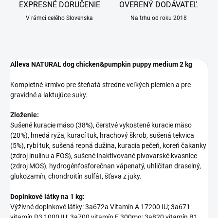
EXPRESNÉ DORUČENIE
OVERENÝ DODÁVATEĽ
V rámci celého Slovenska
Na trhu od roku 2018
Alleva NATURAL dog chicken&pumpkin puppy medium 2 kg
Kompletné krmivo pre šteňatá stredne veľkých plemien a pre
gravidné a laktujúce suky.
Zloženie:
Sušené kuracie mäso (38%), čerstvé vykostené kuracie mäso
(20%), hnedá ryža, kurací tuk, hrachový škrob, sušená tekvica
(5%), rybí tuk, sušená repná dužina, kuracia pečeň, koreň čakanky
(zdroj inulínu a FOS), sušené inaktivované pivovarské kvasnice
(zdroj MOS), hydrogénfosforečnan vápenatý, uhličitan draselný,
glukozamín, chondroitín sulfát, šťava z juky.
Doplnkové látky na 1 kg:
Výživné doplnkové látky: 3a672a Vitamín A 17200 IU; 3a671
vitamín D3 1000 IU; 3a700 vitamín E 300mg; 3a820 vitamín B1