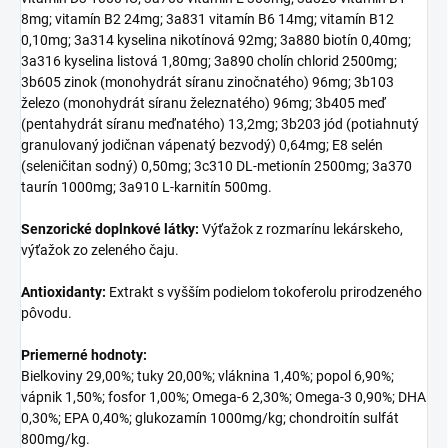
8mg; vitamín B2 24mg; 3a831 vitamín B6 14mg; vitamín B12
0,10mg; 3a314 kyselina nikotínová 92mg; 3a880 biotín 0,40mg;
3a316 kyselina listová 1,80mg; 3a890 cholín chlorid 2500mg;
3b605 zinok (monohydrát síranu zinočnatého) 96mg; 3b103
železo (monohydrát síranu železnatého) 96mg; 3b405 meď
(pentahydrát síranu meďnatého) 13,2mg; 3b203 jód (potiahnutý
granulovaný jodičnan vápenatý bezvodý) 0,64mg; E8 selén
(seleničitan sodný) 0,50mg; 3c310 DL-metionín 2500mg; 3a370
taurín 1000mg; 3a910 L-karnitín 500mg.
Senzorické doplnkové látky:
Výťažok z rozmarínu lekárskeho,
výťažok zo zeleného čaju.
Antioxidanty:
Extrakt s vyšším podielom tokoferolu prirodzeného
pôvodu.
Priemerné hodnoty:
Bielkoviny 29,00%; tuky 20,00%; vláknina 1,40%; popol 6,90%;
vápnik 1,50%; fosfor 1,00%; Omega-6 2,30%; Omega-3 0,90%; DHA
0,30%; EPA 0,40%; glukozamín 1000mg/kg; chondroitín sulfát
800mg/kg.