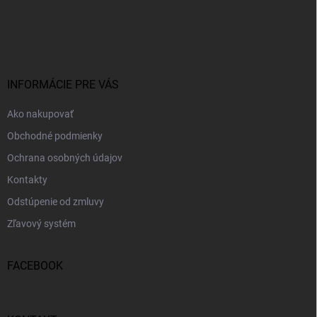
Z
á
p
ä
t
i
INFORMÁCIE PRE VÁS
e
Ako nakupovať
Obchodné podmienky
Ochrana osobných údajov
Kontakty
Odstúpenie od zmluvy
Zľavový systém
FACEBOOK