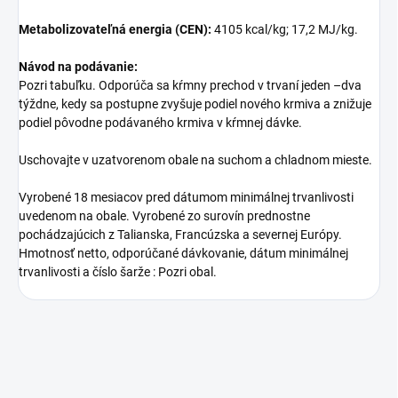
Metabolizovateľná energia (CEN):
4105 kcal/kg; 17,2 MJ/kg.
Návod na podávanie:
Pozri tabuľku. Odporúča sa kŕmny prechod v trvaní jeden –dva
týždne, kedy sa postupne zvyšuje podiel nového krmiva a znižuje
podiel pôvodne podávaného krmiva v kŕmnej dávke.
Uschovajte v uzatvorenom obale na suchom a chladnom mieste.
Vyrobené 18 mesiacov pred dátumom minimálnej trvanlivosti
uvedenom na obale. Vyrobené zo surovín prednostne
pochádzajúcich z Talianska, Francúzska a severnej Európy.
Hmotnosť netto, odporúčané dávkovanie, dátum minimálnej
trvanlivosti a číslo šarže : Pozri obal.