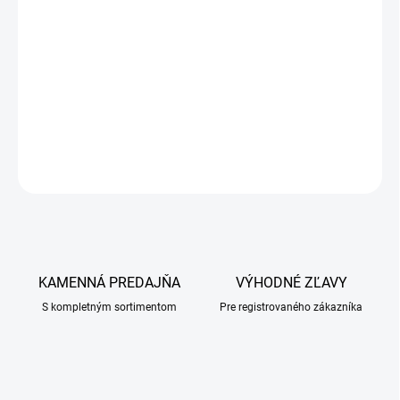
−
+
Pridať do košíka
Kompletné krmivo pre šteňatá stredne veľkých plemien a pre
gravidné a laktujúce suky.
DETAILNÉ INFORMÁCIE
OPÝTAŤ SA
KAMENNÁ PREDAJŇA
VÝHODNÉ ZĽAVY
S kompletným sortimentom
Pre registrovaného zákazníka