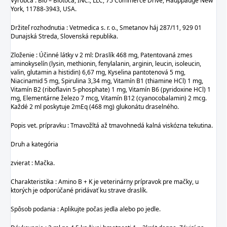
Výrobca : Bio – Biotoca, INC., LLC, 75 Commerce Drive, Hauppauge New
York, 11788-3943, USA.
Držiteľ rozhodnutia : Vetmedica s. r. o., Smetanov háj 287/11, 929 01
Dunajská Streda, Slovenská republika.
Zloženie : Účinné látky v 2 ml: Draslík 468 mg, Patentovaná zmes
aminokyselín (lysin, methionin, fenylalanin, arginin, leucin, isoleucin,
valin, glutamin a histidin) 6,67 mg, Kyselina pantotenová 5 mg,
Niacinamid 5 mg, Spirulina 3,34 mg, Vitamín B1 (thiamine HCl) 1 mg,
Vitamín B2 (riboflavin 5-phosphate) 1 mg, Vitamín B6 (pyridoxine HCl) 1
mg, Elementárne železo 7 mcg, Vitamín B12 (cyanocobalamin) 2 mcg.
Každé 2 ml poskytuje 2mEq (468 mg) glukonátu draselného.
Popis vet. prípravku : Tmavožltá až tmavohnedá kalná viskózna tekutina.
Druh a kategória
zvierat : Mačka.
Charakteristika : Amino B + K je veterinárny prípravok pre mačky, u
ktorých je odporúčané pridávať ku strave draslík.
Spôsob podania : Aplikujte počas jedla alebo po jedle.