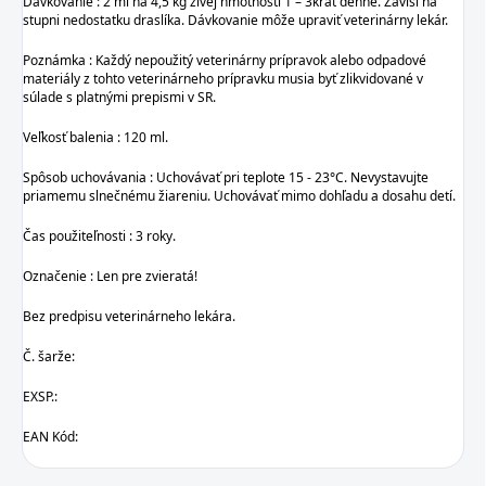
Dávkovanie : 2 ml na 4,5 kg živej hmotnosti 1 – 3krát denne. Závisí na
stupni nedostatku draslíka. Dávkovanie môže upraviť veterinárny lekár.
Poznámka : Každý nepoužitý veterinárny prípravok alebo odpadové
materiály z tohto veterinárneho prípravku musia byť zlikvidované v
súlade s platnými prepismi v SR.
Veľkosť balenia : 120 ml.
Spôsob uchovávania : Uchovávať pri teplote 15 - 23°C. Nevystavujte
priamemu slnečnému žiareniu. Uchovávať mimo dohľadu a dosahu detí.
Čas použiteľnosti : 3 roky.
Označenie : Len pre zvieratá!
Bez predpisu veterinárneho lekára.
Č. šarže:
EXSP.:
EAN Kód: