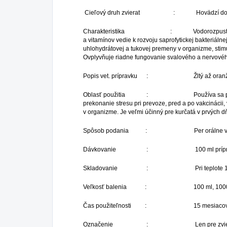
Cieľový druh zvierat : Hovädzí dobytok, o
Charakteristika : Vodorozpustný prípr
a vitamínov vedie k rozvoju saprofytickej bakteriáln
uhlohydrátovej a tukovej premeny v organizme, stimu
Ovplyvňuje riadne fungovanie svalového a nervového 
Popis vet. prípravku : Žltý až oranžový o
Oblasť použitia : Používa sa pri retardá
prekonanie stresu pri prevoze, pred a po vakcinácii,
v organizme. Je veľmi účinný pre kurčatá v prvých dňo
Spôsob podania : Per orálne v pit
Dávkovanie : 100 ml prípravku rozpust
Skladovanie : Pri teplote 15 
Veľkosť balenia : 100 ml, 1000 ml,
Čas použiteľnosti : 15 mesiacov
Označenie : Len pre zviera