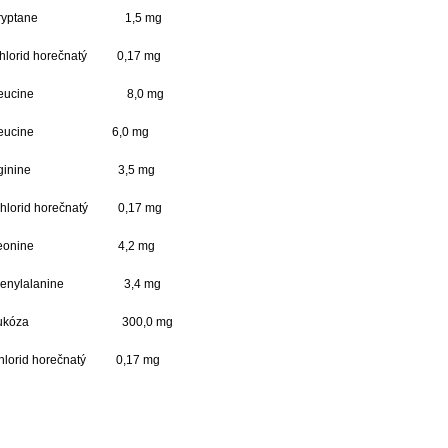
tane 1,5 mg
orečnatý 0,17 mg
cine 8,0 mg
 Isoleucine 6,0 mg
rginine 3,5 mg
orečnatý 0,17 mg
 Treonine 4,2 mg
alanine 3,4 mg
ukóza 300,0 mg
d horečnatý 0,17 mg