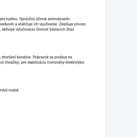
 pre hydinu. Spoločný účinok aminokyselín
bielkovín a uľahčuje ich využívanie. Zlepšuje proces
ktivuje vylučovaciu činnosť tráviacich žliaz.
a zhoršení kondície. Prípravok sa podáva na
i (hnačky), pre stabilizáciu rovnováhy elektrolytov
stvý roztok.