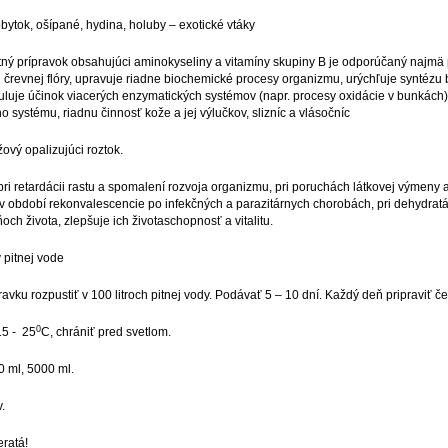
šípané, hydina, holuby – exotické vtáky
avok obsahujúci aminokyseliny
a vitamíny skupiny B je odporúčaný najmä
ej črevnej flóry, upravuje riadne biochemické procesy organizmu, urýchľuje syntézu 
luje účinok viacerých enzymatických systémov (napr. procesy oxidácie v bunkách), a
systému, riadnu činnosť kože a jej výlučkov, slizníc a vlásočníc
palizujúci roztok.
cii rastu a spomalení rozvoja organizmu,
pri poruchách látkovej výmeny 
 v období rekonvalescencie po infekčných a parazitárnych chorobách, pri dehydratáci
ch života, zlepšuje ich životaschopnosť a vitalitu.
nej vode
iť v 100 litroch pitnej vody.
Podávať 5 – 10 dní. Každý deň pripraviť čer
0
- 25
C, chrániť pred svetlom.
 5000 ml.
.
tá!