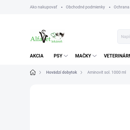
Prejsť
Ako nakupovať
Obchodné podmienky
Ochrana
na
obsah
AKCIA
PSY
MAČKY
VETERINÁRN
Domov
Hovädzí dobytok
Aminovit sol. 1000 ml
Neohodnotené
Podrobnosti hodn