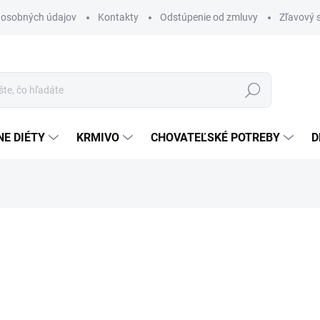
 osobných údajov
Kontakty
Odstúpenie od zmluvy
Zľavový 
Hľadať
E DIÉTY
KRMIVO
CHOVATEĽSKÉ POTREBY
D
otenia
ZNAČKA:
BIOFAKTOR
22,60 €
Jednotková
22,60 € / 1 l
cena:
NA DOTAZ