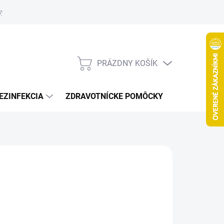
systém
PRÁZDNY KOŠÍK
NÁKUPNÝ
KOŠÍK
EZINFEKCIA
ZDRAVOTNÍCKE POMÔCKY
VČELY