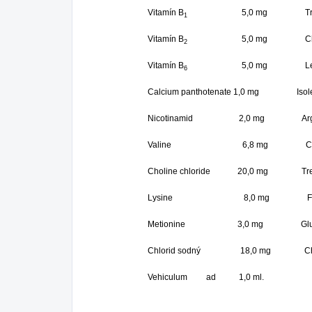
Vitamín B
5,0 mg Tryp
1
Vitamín B
5,0 mg Chlorid h
2
Vitamín B
5,0 mg Leu
6
Calcium panthotenate 1,0 mg
Nicotinamid 2,0 mg A
Valine 6,8 mg Chlorid h
Choline chloride 20,0 mg
Lysine 8,0 mg Fenyl
Metionine 3,0 mg Gl
Chlorid sodný 18,0 mg Chlori
Vehiculum ad 1,0 ml.