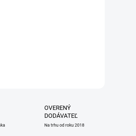
026
OPÝTAŤ SA
OVERENÝ
DODÁVATEĽ
ska
Na trhu od roku 2018