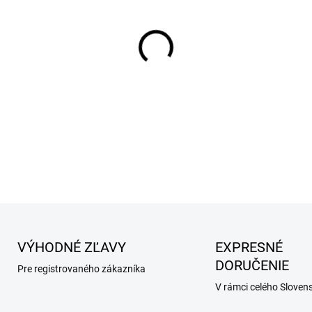
MÔŽEME DORUČIŤ DO:
13.8.2
DETAILNÉ INFORMÁCIE
VÝHODNÉ ZĽAVY
EXPRESNÉ
DORUČENIE
Pre registrovaného zákazníka
V rámci celého Sloven