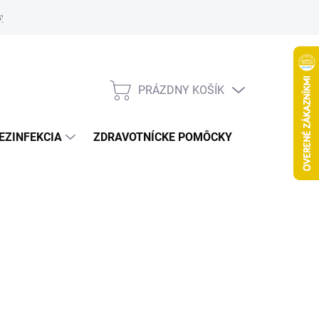
systém
PRÁZDNY KOŠÍK
NÁKUPNÝ
KOŠÍK
EZINFEKCIA
ZDRAVOTNÍCKE POMÔCKY
VČELY
Nasledujúce