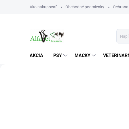
Prejsť
Ako nakupovať
Obchodné podmienky
Ochrana
na
obsah
AKCIA
PSY
MAČKY
VETERINÁRN
A
l
Predchádzajúce
f
a
V
e
t
v