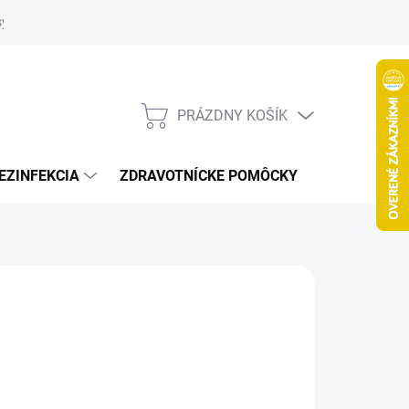
systém
PRÁZDNY KOŠÍK
NÁKUPNÝ
KOŠÍK
EZINFEKCIA
ZDRAVOTNÍCKE POMÔCKY
VČELY
026