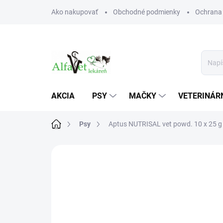
Prejsť
Ako nakupovať
Obchodné podmienky
Ochrana
na
obsah
AKCIA
PSY
MAČKY
VETERINÁRN
Domov
Psy
Aptus NUTRISAL vet powd. 10 x 25 g
Neohodnotené
Podrobnosti hodn