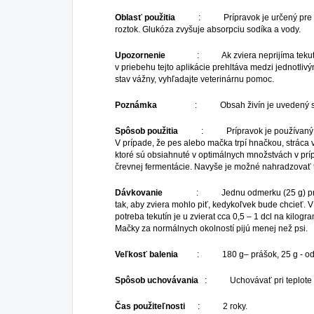
Oblasť použitia
: Prípravok je určený pre obnove
roztok. Glukóza zvyšuje absorpciu sodíka a vody.
Upozornenie
: Ak zviera neprijíma tekutiny samo
v priebehu tejto aplikácie prehltáva medzi jednotliv
stav vážny, vyhľadajte veterinárnu pomoc.
Poznámka
: Obsah živín je uvedený s pre
Spôsob použitia
: Prípravok je používaný pre obn
V prípade, že pes alebo mačka trpí hnačkou, stráca v
ktoré sú obsiahnuté v optimálnych množstvách v prí
črevnej fermentácie. Navyše je možné nahradzovať t
Dávkovanie
: Jednu odmerku (25 g) prípravku zmi
tak, aby zviera mohlo piť, kedykoľvek bude chcieť. V
potreba tekutín je u zvierat cca 0,5 – 1 dcl na kil
Mačky za normálnych okolností pijú menej než psi.
Veľkosť balenia
: 180 g– prášok, 25 g - od
Spôsob uchovávania
: Uchovávať pri teplote 15
Čas použiteľnosti
: 2 roky.