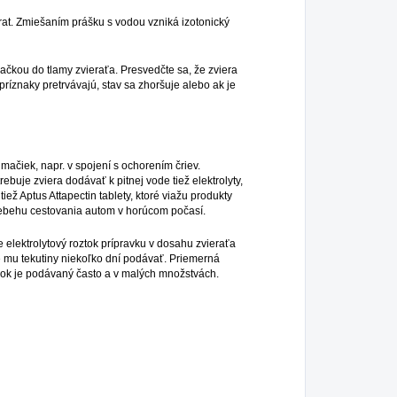
t. Zmiešaním prášku s vodou vzniká izotonický
ou do tlamy zvieraťa. Presvedčte sa, že zviera
príznaky pretrvávajú, stav sa zhoršuje alebo ak je
iek, napr. v spojení s ochorením čriev.
buje zviera dodávať k pitnej vode tiež elektrolyty,
 Aptus Attapectin tablety, ktoré viažu produkty
riebehu cestovania autom v horúcom počasí.
ektrolytový roztok prípravku v dosahu zvieraťa
tné mu tekutiny niekoľko dní podávať. Priemerná
avok je podávaný často a v malých množstvách.