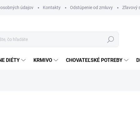
 osobných údajov
Kontakty
Odstúpenie od zmluvy
Zľavový 
Hľadať
E DIÉTY
KRMIVO
CHOVATEĽSKÉ POTREBY
D
otenia
22,05 €
Jednotková
SKLADOM
(32 KS)
cena:
MÔŽEME DORUČIŤ DO:
12.8.2