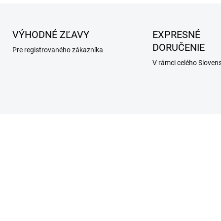
VÝHODNÉ ZĽAVY
EXPRESNÉ
DORUČENIE
Pre registrovaného zákazníka
V rámci celého Sloven
NOVINKA
SKLADOM
SKL