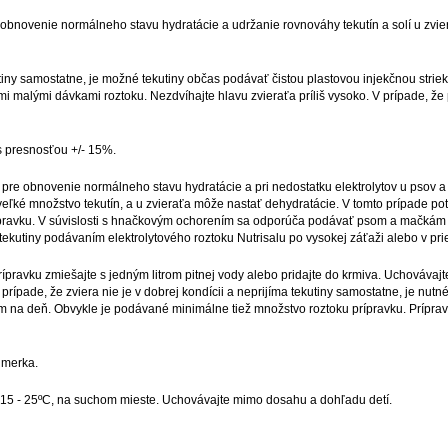
nie normálneho stavu hydratácie a udržanie rovnováhy tekutín a solí u zviera
statne, je možné tekutiny občas podávať čistou plastovou injekčnou striekačk
ými malými dávkami roztoku. Nezdvíhajte hlavu zvieraťa príliš vysoko. V prípade, že 
snosťou +/- 15%.
ovenie normálneho stavu hydratácie a pri nedostatku elektrolytov u psov a mač
eľké množstvo tekutín, a u zvieraťa môže nastať dehydratácie. V tomto prípade potre
pravku. V súvislosti s hnačkovým ochorením sa odporúča podávať psom a mačkám tiež
ekutiny podávaním elektrolytového roztoku Nutrisalu po vysokej záťaži alebo v p
ešajte s jedným litrom pitnej vody alebo pridajte do krmiva. Uchovávajte el
 prípade, že zviera nie je v dobrej kondícii a neprijíma tekutiny samostatne, je nu
ogram na deň. Obvykle je podávané minimálne tiež množstvo roztoku prípravku. Prípr
merka.
 - 25ºC, na suchom mieste. Uchovávajte mimo dosahu a dohľadu detí.