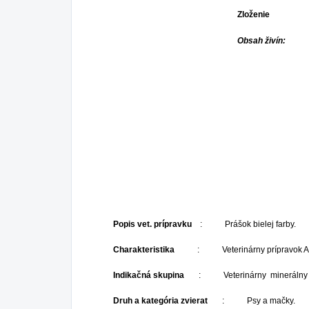
Zloženie
: Glukóz
Obsah živín:
Suš
Po
Sodík
Drasl
Chlór
NaC
Popis vet. prípravku
: Prášok bielej farby.
Charakteristika
: Veterinárny prípravok 
Indikačná skupina
: Veterinárny minerálny pr
Druh a kategória zvierat
: Psy a mačky.