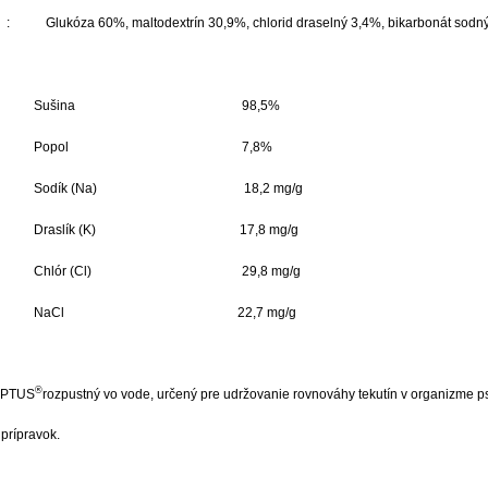
a 60%, maltodextrín 30,9%, chlorid draselný 3,4%, bikarbonát sodný 3,
ina 98,5%
pol 7,8%
 (Na) 18,2 mg/g
ík (K) 17,8 mg/g
 (Cl) 29,8 mg/g
l 22,7 mg/g
®
APTUS
rozpustný vo vode, určený pre udržovanie rovnováhy tekutín v organizme p
ípravok.