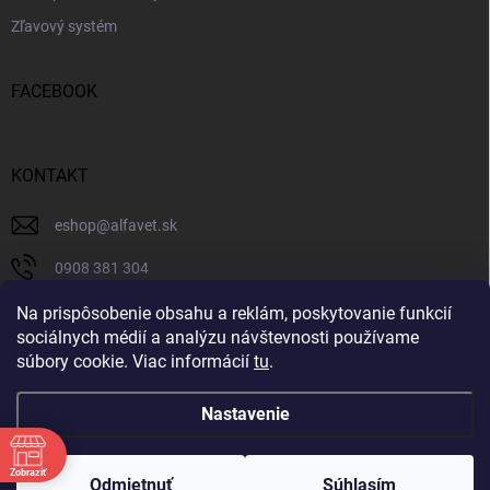
Zľavový systém
FACEBOOK
KONTAKT
eshop
@
alfavet.sk
0908 381 304
0908 381 304
Na prispôsobenie obsahu a reklám, poskytovanie funkcií
sociálnych médií a analýzu návštevnosti používame
Facebook
súbory cookie. Viac informácií
tu
.
Nastavenie
Copyright 2026
AlfaVet veterinárna lekáreň
. Všetky práva vyhradené.
Zobraziť
Upraviť nastavenie cookies
Odmietnuť
Súhlasím