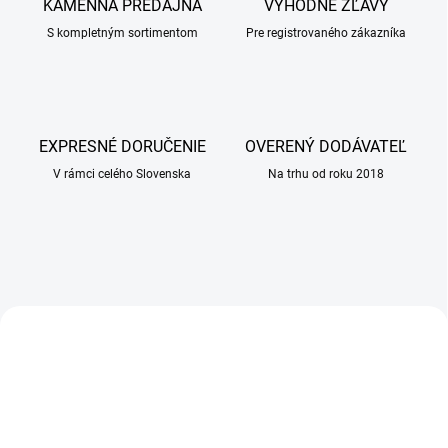
i
KAMENNÁ PREDAJŇA
VÝHODNÉ ZĽAVY
n
S kompletným sortimentom
Pre registrovaného zákazníka
á
r
n
a
EXPRESNÉ DORUČENIE
OVERENÝ DODÁVATEĽ
l
V rámci celého Slovenska
Na trhu od roku 2018
e
k
á
r
e
AKCIA
AKCIA
ň