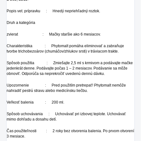
Popis vet. prípravku : Hnedý nepriehľadný roztok.
Druh a kategória
zvierat : Mačky staršie ako 6 mesiacov.
Charakteristika : Phytomalt pomáha eliminovať a zabraňuje
tvorbe trichobezoárov (chumáčov/zhlukov srsti) v tráviacom trakte.
Spôsob použitia : Zmiešajte 2,5 ml s krmivom a podávajte mačke
jedenkrát denne. Podávajte počas 1 – 2 mesiacov. Podávanie sa môže
obnoviť. Odporúča sa neprekročiť uvedenú dennú dávku.
Upozornenie : Pred použitím pretrepať! Phytomalt nemôže
nahradiť pestrú stravu alebo medicínsku liečbu.
Veľkosť balenia : 200 ml.
Spôsob uchovávania : Uchovávať pri izbovej teplote. Uchovávať
mimo dohľadu a dosahu detí.
Čas použiteľnosti : 2 roky bez otvorenia balenia. Po prvom otvorení
3 mesiace.