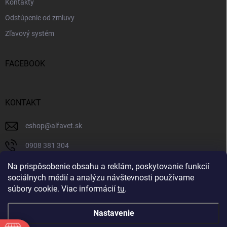
Kontakty
Odstúpenie od zmluvy
Zľavový systém
FACEBOOK
KONTAKT
eshop
@
alfavet.sk
0908 381 304
0908 381 304
Na prispôsobenie obsahu a reklám, poskytovanie funkcií
sociálnych médií a analýzu návštevnosti používame
Facebook
súbory cookie. Viac informácií
tu
.
Nastavenie