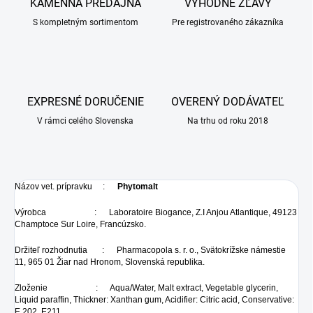
KAMENNÁ PREDAJŇA
VÝHODNÉ ZĽAVY
S kompletným sortimentom
Pre registrovaného zákazníka
EXPRESNÉ DORUČENIE
OVERENÝ DODÁVATEĽ
V rámci celého Slovenska
Na trhu od roku 2018
Názov vet. prípravku :
Phytomalt
Výrobca : Laboratoire Biogance, Z.I Anjou Atlantique, 49123
Champtoce Sur Loire, Francúzsko.
Držiteľ rozhodnutia : Pharmacopola s. r. o., Svätokrížske námestie
11, 965 01 Žiar nad Hronom, Slovenská republika.
Zloženie : Aqua/Water, Malt extract, Vegetable glycerin,
Liquid paraffin, Thickner: Xanthan gum, Acidifier: Citric acid, Conservative:
E 202, E211.