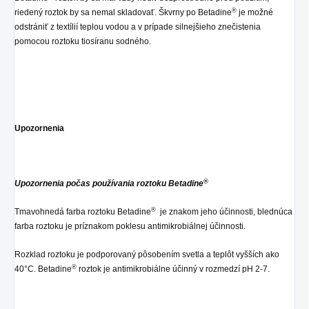
®
riedený roztok by sa nemal skladovať. Škvrny po Betadine
je možné
odstrániť z textílií teplou vodou a v prípade silnejšieho znečistenia
pomocou roztoku tiosíranu sodného.
Upozornenia
®
Upozornenia počas používania roztoku Betadine
®
Tmavohnedá farba roztoku Betadine
je znakom jeho účinnosti, blednúca
farba roztoku je príznakom poklesu antimikrobiálnej účinnosti.
Rozklad roztoku je podporovaný pôsobením svetla a teplôt vyšších ako
®
40°C. Betadine
roztok je antimikrobiálne účinný v rozmedzí pH 2-7.