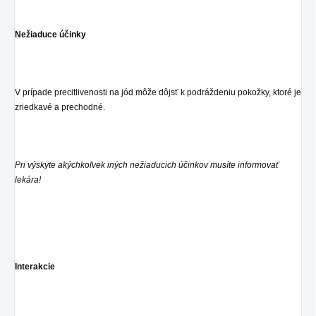
Nežiaduce účinky
V prípade precitlivenosti na jód môže dôjsť k podráždeniu pokožky, ktoré je
zriedkavé a prechodné.
Pri výskyte akýchkoľvek iných nežiaducich účinkov musíte informovať
lekára!
Interakcie