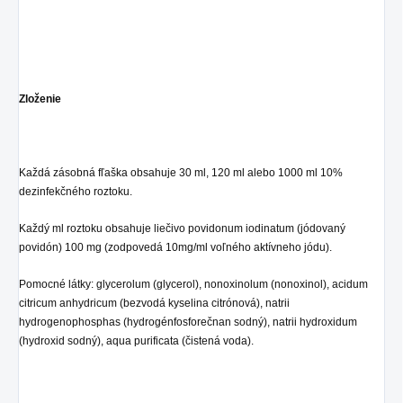
Zloženie
Každá zásobná fľaška obsahuje 30 ml, 120 ml alebo 1000 ml 10%
dezinfekčného roztoku.
Každý ml roztoku obsahuje liečivo povidonum iodinatum (jódovaný
povidón) 100 mg (zodpovedá 10mg/ml voľného aktívneho jódu).
Pomocné látky: glycerolum (glycerol), nonoxinolum (nonoxinol), acidum
citricum anhydricum (bezvodá kyselina citrónová), natrii
hydrogenophosphas (hydrogénfosforečnan sodný), natrii hydroxidum
(hydroxid sodný), aqua purificata (čistená voda).