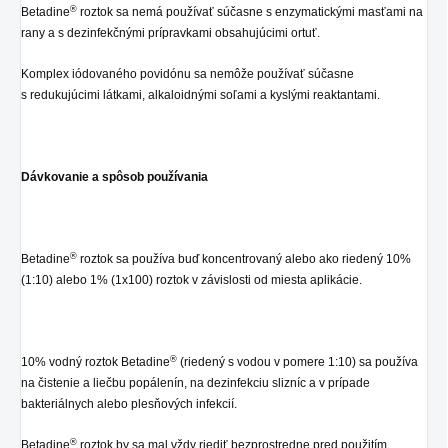
®
Betadine
roztok sa nemá používať súčasne s enzymatickými masťami na
rany a s dezinfekčnými prípravkami obsahujúcimi ortuť.
Komplex iódovaného povidónu sa nemôže používať súčasne
s redukujúcimi látkami, alkaloidnými soľami a kyslými reaktantami.
Dávkovanie a spôsob používania
®
Betadine
roztok sa používa buď koncentrovaný alebo ako riedený 10%
(1:10) alebo 1% (1x100) roztok v závislosti od miesta aplikácie.
®
10% vodný roztok Betadine
(riedený s vodou v pomere 1:10) sa používa
na čistenie a liečbu popálenín, na dezinfekciu slizníc a v prípade
bakteriálnych alebo plesňových infekcií.
®
Betadine
roztok by sa mal vždy riediť bezprostredne pred použitím,