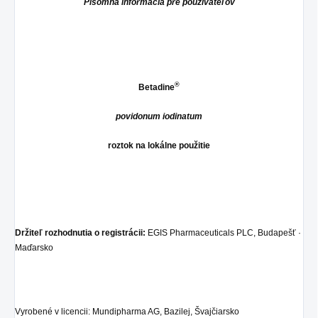
Písomná informácia pre používateľov
®
Betadine
povidonum iodinatum
roztok na lokálne použitie
Držiteľ rozhodnutia o registrácii:
EGIS Pharmaceuticals PLC, Budapešť ·
Maďarsko
Vyrobené v licencii: Mundipharma AG, Bazilej, Švajčiarsko