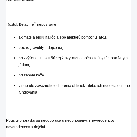
®
Roztok Betadine
nepužívajte:
ak máte alergiu na jód alebo niektorú pomocnú látku,
počas gravidity a dojčenia,
pri zvýšenej funkcii štítnej žľazy, alebo počas liečby rádioaktívnym
jódom,
pri zápale kože
v prípade závažného ochorenia obličiek, alebo ich nedostatočného
fungovania
Použite prípravku sa neodporúča u nedonosených novorodencov,
novorodencov a dojčiat.