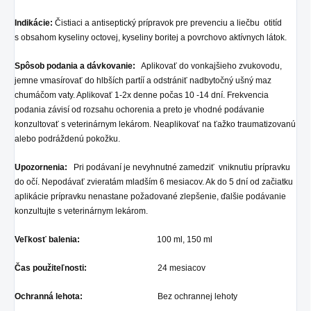
Indikácie:
Čistiaci a antiseptický prípravok pre prevenciu a liečbu otitíd
s obsahom kyseliny octovej, kyseliny boritej a povrchovo aktívnych látok.
Spôsob podania a dávkovanie:
Aplikovať do vonkajšieho zvukovodu,
jemne vmasírovať do hlbších partíí a odstrániť nadbytočný ušný maz
chumáčom vaty. Aplikovať 1-2x denne počas 10 -14 dní. Frekvencia
podania závisí od rozsahu ochorenia a preto je vhodné podávanie
konzultovať s veterinárnym lekárom. Neaplikovať na ťažko traumatizovanú
alebo podráždenú pokožku.
Upozornenia:
Pri podávaní je nevyhnutné zamedziť vniknutiu prípravku
do očí. Nepodávať zvieratám mladším 6 mesiacov. Ak do 5 dní od začiatku
aplikácie prípravku nenastane požadované zlepšenie, ďalšie podávanie
konzultujte s veterinárnym lekárom.
Veľkosť balenia:
100 ml, 150 ml
Čas použiteľnosti:
24 mesiacov
Ochranná lehota:
Bez ochrannej lehoty