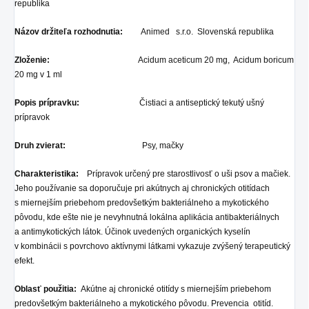
republika
Názov držiteľa rozhodnutia:
Animed s.r.o. Slovenská republika
Zloženie:
Acidum aceticum 20 mg, Acidum boricum
20 mg v 1 ml
Popis prípravku:
Čistiaci a antiseptický tekutý ušný
prípravok
Druh zvierat:
Psy, mačky
Charakteristika:
Prípravok určený pre starostlivosť o uši psov a mačiek.
Jeho používanie sa doporučuje pri akútnych aj chronických otitídach
s miernejším priebehom predovšetkým bakteriálneho a mykotického
pôvodu, kde ešte nie je nevyhnutná lokálna aplikácia antibakteriálnych
a antimykotických látok. Účinok uvedených organických kyselín
v kombinácii s povrchovo aktívnymi látkami vykazuje zvýšený terapeutický
efekt.
Oblasť použitia:
Akútne aj chronické otitídy s miernejším priebehom
predovšetkým bakteriálneho a mykotického pôvodu. Prevencia otitíd.