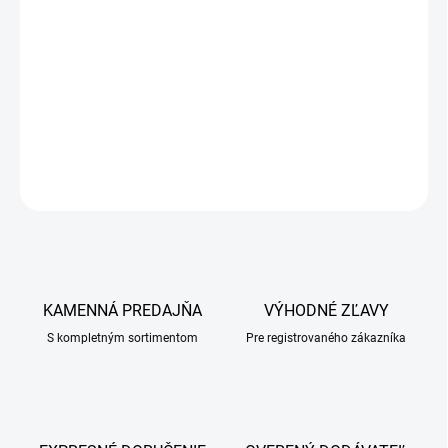
s miernejším priebehom predovšetkým bakteriálneho
a mykotického pôvodu, kde ešte nie je nevyhnutná lokálna
aplikácia antibakteriálnych a antimykotických látok. Účinok
uvedených organických kyselín v kombinácii s povrchovo
aktívnymi látkami vykazuje zvýšený terapeutický efekt
DETAILNÉ INFORMÁCIE
OPÝTAŤ SA
KAMENNÁ PREDAJŇA
VÝHODNÉ ZĽAVY
S kompletným sortimentom
Pre registrovaného zákazníka