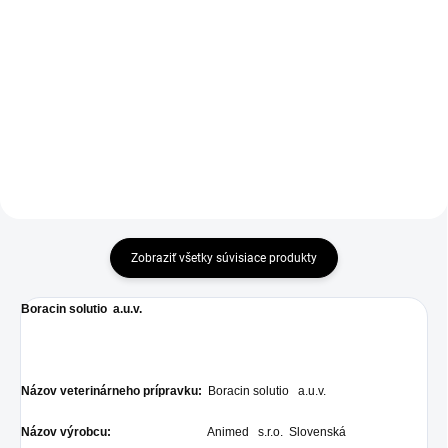
telefonicky.
doplnok s obsahom esenciálnych
mastných kyselín (EFAs)
C.E.T. OBOJSTRANNÁ KEFKA S
patriacich do rodiny omega 6
INFORM.BROŽUROU Obojstranná
(W6) a omega 3 (W3)
kefka s mäkkými štetinami a
v optimálnych množstvách a
dlhým držadlom umožňuje
pomeroch...
jednoduché čistenie na malých aj
veľkých plochách zubov.
Zobraziť všetky súvisiace produkty
Boracin solutio a.u.v.
Názov veterinárneho prípravku:
Boracin solutio a.u.v.
Názov výrobcu:
Animed s.r.o. Slovenská