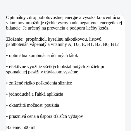
Optimálny zdroj pohotovostnej energie a vysoká koncentrácia
vitamínov umožňuje rýchle vyrovnanie negatívnej energetickej
bilancie. Je určený na prevenciu a podporu liečby ketóz.
Zloženie: propándiol, kyselinu nikotikovou, listovú,
panthotenán vápenatý a vitamíny A, D3, E, B1, B2, B6, B12
• optimálna kombinácia účinných látok
• efektívne využitie všetkých obsiahnutých zložiek pri
spomalenej pasáži v tráviacom systéme
• znížené riziko poškodenia sliznice
• jednoduchá a ľahká aplikácia
• okamžitá možnosť použitia
• priaznivá cena a úspora ďalších výdajov
Balenie: 500 ml