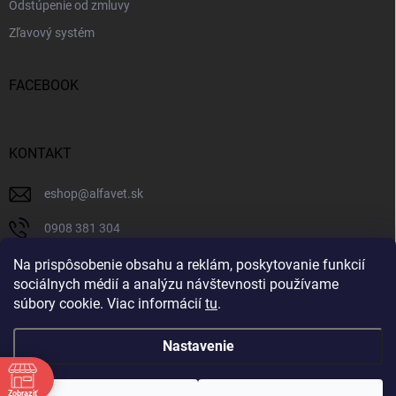
Odstúpenie od zmluvy
Zľavový systém
FACEBOOK
KONTAKT
eshop
@
alfavet.sk
0908 381 304
0908 381 304
Na prispôsobenie obsahu a reklám, poskytovanie funkcií
sociálnych médií a analýzu návštevnosti používame
Facebook
súbory cookie. Viac informácií
tu
.
Nastavenie
Copyright 2026
AlfaVet veterinárna lekáreň
. Všetky práva vyhradené.
Zobraziť