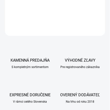
vitamínov umožňuje rýchle vyrovnanie negatívnej energetickej
bilancie. Je určený na prevenciu a podporu liečby ketóz.
DETAILNÉ INFORMÁCIE
OPÝTAŤ SA
KAMENNÁ PREDAJŇA
VÝHODNÉ ZĽAVY
S kompletným sortimentom
Pre registrovaného zákazníka
EXPRESNÉ DORUČENIE
OVERENÝ DODÁVATEĽ
V rámci celého Slovenska
Na trhu od roku 2018