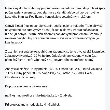
Minerálny doplnok vhodný pri preukázanom deficite minerálnych látok (psy
počas raste, výmene zubov, starnúce zvieratá) alebo pri tvorbe nového
kostného tkaniva. Používanie konzultuje s veterinárnym lekárom.
Canvit Biocal Plus obsahuje vápnik, sodík, fosfor a kolagén. Tieto látky sú
nevyhnutné pre zdravý vývin kostí, šliach a kĺbov u zvierat počas rastu,
uľahčujú pohyb u starnúcich zvierat s pohybovými problémami. Vápnik je
rovnako nevyhnutný pre správnu funkciu svalov a pozitívne ovplyvňuje
kvalitu zubov.
Zloženie: sušená laktóza, uhličitan vápenatý, sušené pivovarské kvasnice,
želatínový hydrolyzát 10 %, hydrogénfosforečnan vápenatý, celulóza,
pšeničný škrob, citrát vápenatý 5 %, dihydrogénfosforečnan sodný.
Analytické zložky: Hrubý proteín 14,9 %, Obsah tuku 2 %, Hrubá vláknina
7,1 %, Hrubý popel 28,9 %, Vápník 8,7 %, Fosfor3 %, Sodík 1,4 %.
Obsahuje antioxidanty.
Doporučené denné dávkovanie:
na 5 kg hmotnosti psa : bežná dávka 1 – 2 tablety.
Pri preukázanom nedostatku 4 - 6 tabliet.