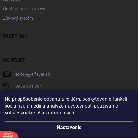
Odstúpenie od zmluvy
Zľavový systém
FACEBOOK
KONTAKT
eshop
@
alfavet.sk
0908 381 304
0908 381 304
Na prispôsobenie obsahu a reklám, poskytovanie funkcií
sociálnych médií a analýzu návštevnosti používame
Facebook
súbory cookie. Viac informácií
tu
.
Nastavenie