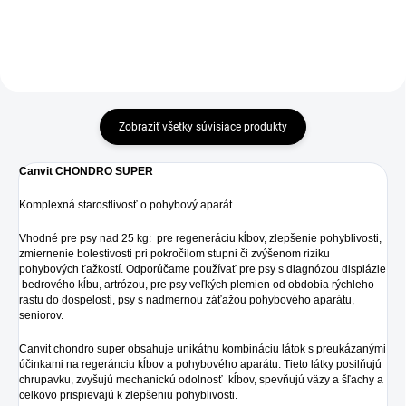
pokročilom stupni či...
Zobraziť všetky súvisiace produkty
Canvit CHONDRO SUPER
Komplexná starostlivosť o pohybový aparát
Vhodné pre psy nad 25 kg: pre regeneráciu kĺbov, zlepšenie pohyblivosti,
zmiernenie bolestivosti pri pokročilom stupni či zvýšenom riziku
pohybových ťažkostí. Odporúčame používať pre psy s diagnózou displázie
bedrového kĺbu, artrózou, pre psy veľkých plemien od obdobia rýchleho
rastu do dospelosti, psy s nadmernou záťažou pohybového aparátu,
seniorov.
Canvit chondro super obsahuje unikátnu kombináciu látok s preukázanými
účinkami na regeránciu kĺbov a pohybového aparátu. Tieto látky posilňujú
chrupavku, zvyšujú mechanickú odolnosť kĺbov, spevňujú väzy a šľachy a
celkovo prispievajú k zlepšeniu pohyblivosti.