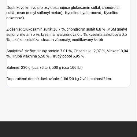
Doplnkové krmivo pre psy obsahujúce glukosamin sulfát, chondroitin
sulfát, msm (metyl sulfonyl metan), Kyselinu hyaluronovú, Kyselinu
askorbovú.
Zloženie: Glukosamin sulfát 16,7 %, chondroitin sulfát 6,8 %, MSM (metyl
sulfonyl metan) 5 %, kyselina hyaluronová 0,5 %, kyselina askorbová 0,5
%, laktóza, celulóza, stearan vápenatý, modifkovaný škrob
Analytické zložky: Hrubý protein 7,01 %, Obsah tuku 2,07 %, Vlhkosť 9,04
%, Hrubá vláknina 5,50 %, Hrubý popol 6,95 %.
Balenie: 230 g (cca 76 tbl), 500 g (cca 166 tbl)
Doporučené denné dávkovánie: 1 tbl./20 kg živé hmotnosti/den.
Z
á