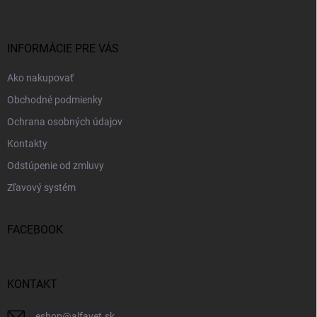
p
ä
t
i
INFORMÁCIE PRE VÁS
e
Ako nakupovať
Obchodné podmienky
Ochrana osobných údajov
Kontakty
Odstúpenie od zmluvy
Zľavový systém
FACEBOOK
KONTAKT
eshop
@
alfavet.sk