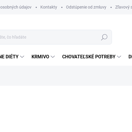
 osobných údajov
Kontakty
Odstúpenie od zmluvy
Zľavový 
Hľadať
E DIÉTY
KRMIVO
CHOVATEĽSKÉ POTREBY
D
otenia
ZNAČKA:
CANVIT
11,40 €
Jednotková
114 € / 1 kg
cena:
SKLADOM
(20 KS)