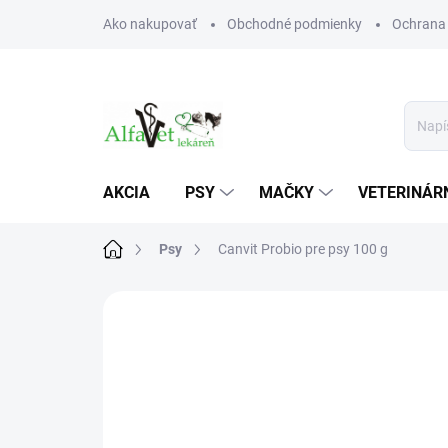
Prejsť
Ako nakupovať
Obchodné podmienky
Ochrana
na
obsah
AKCIA
PSY
MAČKY
VETERINÁRN
Domov
Psy
Canvit Probio pre psy 100 g
Neohodnotené
Podrobnosti hodn