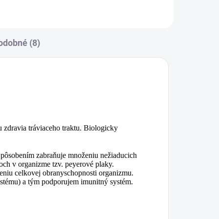
pôrody alebo...
odobné (8)
 zdravia tráviaceho traktu. Biologicky
ím pôsobením zabraňuje množeniu nežiaducich
ch v organizme tzv. peyerové plaky.
pšeniu celkovej obranyschopnosti organizmu.
ystému) a tým podporujem imunitný systém.