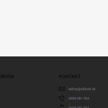
EBOOK
KONTAKT
eshop
@
alfavet.sk
0908 381 304
0908 381 304