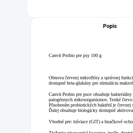
Popis
Canvit Probio pre psy 100 g
Obnova črevnej mikroflóry a správnej funkci
dostupné beta-glukány pre stimuláciu makro
Canvit Probio pre psov obsahuje bakteriáln
patogénnych mikroorganizmov. Tenké črevo o
Pôsobením probiotických baktérií je črevnej 
Ďalej obsahuje biologicky dostupné aktivov
Vhodné pre: tráviace (GIT) a hnačkové ocho
Zloženie: pivovarské kvasnice, inulín, dextr