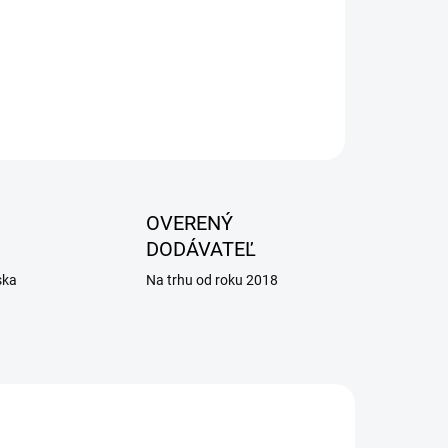
 hnačkové ochorenia, po liečbe ATB, podpora
OPÝTAŤ SA
OVERENÝ
DODÁVATEĽ
ska
Na trhu od roku 2018