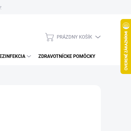
systém
PRÁZDNY KOŠÍK
NÁKUPNÝ
KOŠÍK
EZINFEKCIA
ZDRAVOTNÍCKE POMÔCKY
VČELY