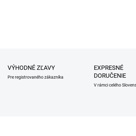
Vhodné pre: tráviace (GIT) a
imunity.
DETAILNÉ INFORMÁCIE
VÝHODNÉ ZĽAVY
EXPRESNÉ
DORUČENIE
Pre registrovaného zákazníka
V rámci celého Sloven