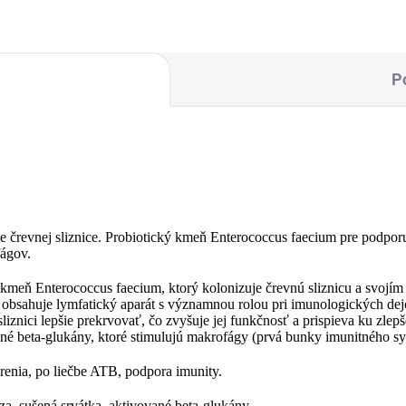
P
e črevnej sliznice. Probiotický kmeň Enterococcus faecium pre podporu
fágov.
y kmeň Enterococcus faecium, ktorý kolonizuje črevnú sliznicu a svoj
bsahuje lymfatický aparát s významnou rolou pri imunologických dejo
sliznici lepšie prekrvovať, čo zvyšuje jej funkčnosť a prispieva ku zle
ané beta-glukány, ktoré stimulujú makrofágy (prvá bunky imunitného s
renia, po liečbe ATB, podpora imunity.
óza, sušená srvátka, aktivované beta-glukány