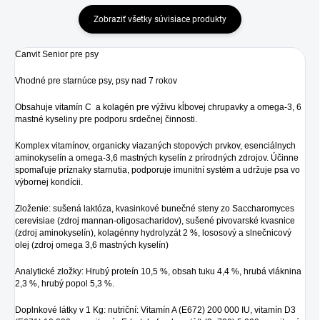
Zobraziť všetky súvisiace produkty
Canvit Senior pre psy
Vhodné pre starnúce psy, psy nad 7 rokov
Obsahuje vitamín C a kolagén pre výživu kĺbovej chrupavky a omega-3, 6
mastné kyseliny pre podporu srdečnej činnosti.
Komplex vitamínov, organicky viazaných stopových prvkov, esenciálnych
aminokyselín a omega-3,6 mastných kyselín z prírodných zdrojov. Účinne
spomaľuje príznaky starnutia, podporuje imunitní systém a udržuje psa vo
výbornej kondícii.
Zloženie: sušená laktóza, kvasinkové bunečné steny zo Saccharomyces
cerevisiae (zdroj mannan-oligosacharidov), sušené pivovarské kvasnice
(zdroj aminokyselín), kolagénny hydrolyzát 2 %, lososový a slnečnicový
olej (zdroj omega 3,6 mastných kyselín)
Analytické zložky: Hrubý proteín 10,5 %, obsah tuku 4,4 %, hrubá vláknina
2,3 %, hrubý popol 5,3 %.
Doplnkové látky v 1 Kg: nutriční: Vitamín A (E672) 200 000 IU, vitamín D3