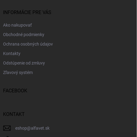
t
i
INFORMÁCIE PRE VÁS
e
Ako nakupovať
Obchodné podmienky
Ochrana osobných údajov
Kontakty
Odstúpenie od zmluvy
Zľavový systém
FACEBOOK
KONTAKT
eshop
@
alfavet.sk