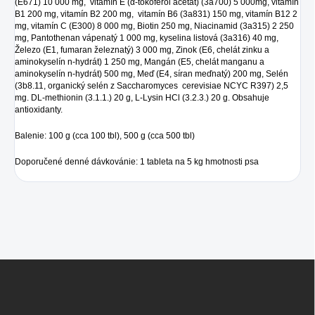
(E671) 10 000 mg, vitamín E (α-tokoferol acetát) (3a700) 5 000mg, vitamín
B1 200 mg, vitamín B2 200 mg, vitamín B6 (3a831) 150 mg, vitamín B12 2
mg, vitamín C (E300) 8 000 mg, Biotin 250 mg, Niacinamid (3a315) 2 250
mg, Pantothenan vápenatý 1 000 mg, kyselina listová (3a316) 40 mg,
Železo (E1, fumaran železnatý) 3 000 mg, Zinok (E6, chelát zinku a
aminokyselín n-hydrát) 1 250 mg, Mangán (E5, chelát manganu a
aminokyselín n-hydrát) 500 mg, Meď (E4, síran meďnatý) 200 mg, Selén
(3b8.11, organický selén z Saccharomyces cerevisiae NCYC R397) 2,5
mg. DL-methionin (3.1.1.) 20 g, L-Lysin HCl (3.2.3.) 20 g. Obsahuje
antioxidanty.
Balenie: 100 g (cca 100 tbl), 500 g (cca 500 tbl)
Doporučené denné dávkovánie: 1 tableta na 5 kg hmotnosti psa
Z
á
p
ä