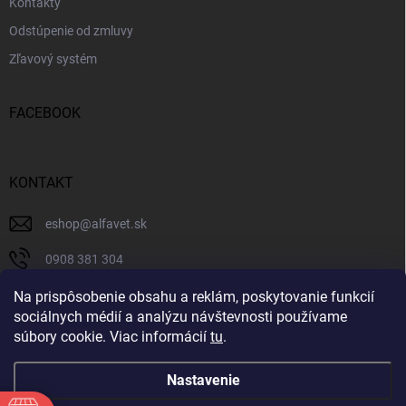
Kontakty
Odstúpenie od zmluvy
Zľavový systém
FACEBOOK
KONTAKT
eshop
@
alfavet.sk
0908 381 304
0908 381 304
Na prispôsobenie obsahu a reklám, poskytovanie funkcií
sociálnych médií a analýzu návštevnosti používame
Facebook
súbory cookie. Viac informácií
tu
.
Nastavenie