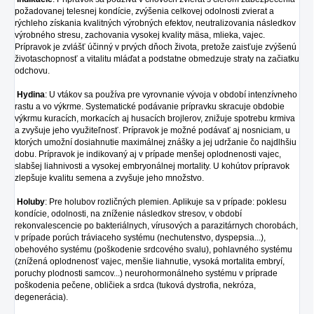
požadovanej telesnej kondície, zvýšenia celkovej odolnosti zvierat a
rýchleho získania kvalitných výrobných efektov, neutralizovania následkov
výrobného stresu, zachovania vysokej kvality mäsa, mlieka, vajec.
Prípravok je zvlášť účinný v prvých dňoch života, pretože zaisťuje zvýšenú
životaschopnosť a vitalitu mláďat a podstatne obmedzuje straty na začiatku
odchovu.
Hydina
: U vtákov sa používa pre vyrovnanie vývoja v období intenzívneho
rastu a vo výkrme. Systematické podávanie prípravku skracuje obdobie
výkrmu kuracích, morkacích aj husacích brojlerov, znižuje spotrebu krmiva
a zvyšuje jeho využiteľnosť. Prípravok je možné podávať aj nosniciam, u
ktorých umožní dosiahnutie maximálnej znášky a jej udržanie čo najdlhšiu
dobu. Prípravok je indikovaný aj v prípade menšej oplodnenosti vajec,
slabšej liahnivosti a vysokej embryonálnej mortality. U kohútov prípravok
zlepšuje kvalitu semena a zvyšuje jeho množstvo.
Holuby
: Pre holubov rozličných plemien. Aplikuje sa v prípade: poklesu
kondície, odolnosti, na zníženie následkov stresov, v období
rekonvalescencie po bakteriálnych, vírusových a parazitárnych chorobách,
v prípade porúch tráviaceho systému (nechutenstvo, dyspepsia...),
obehového systému (poškodenie srdcového svalu), pohlavného systému
(znížená oplodnenosť vajec, menšie liahnutie, vysoká mortalita embryí,
poruchy plodnosti samcov...) neurohormonálneho systému v príprade
poškodenia pečene, obličiek a srdca (tuková dystrofia, nekróza,
degenerácia).