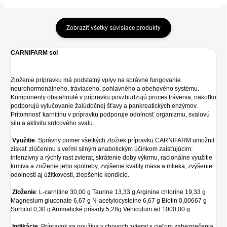
Zobraziť všetky súvisiace produkty
CARNIFARM sol
Zloženie prípravku má podstatný vplyv na správne fungovanie
neurohormonálneho, tráviaceho, pohlavného a obehového systému.
Komponenty obsiahnuté v prípravku povzbudzujú proces trávenia, nakoľko
podporujú vylučovanie žalúdočnej šťavy a pankreatických enzýmov.
Prítomnosť karnitínu v prípravku podporuje odolnosť organizmu, svalovú
silu a aktivitu srdcového svalu.
Využitie
: Správny pomer všetkých zložiek prípravku CARNIFARM umožnil
získať zlúčeninu s veľmi silným anabolickým účinkom zaisťujúcim:
intenzívny a rýchly rast zvierat, skrátenie doby výkrmu, racionálne využitie
krmiva a zníženie jeho spotreby, zvýšenie kvality mäsa a mlieka, zvýšenie
odolnosti aj úžitkovosti, zlepšenie kondície.
Zloženie
: L-carnitine 30,00 g Taurine 13,33 g Arginine chlorine 19,33 g
Magnesium gluconate 6,67 g N-acetylocysteine 6,67 g Biotin 0,00667 g
Sorbitol 0,30 g Aromatické prísady 5,28g Vehiculum ad 1000,00 g
Indikácie
: Prípravok sa používa v chovoch zvierat s cieľom zabezpečenia