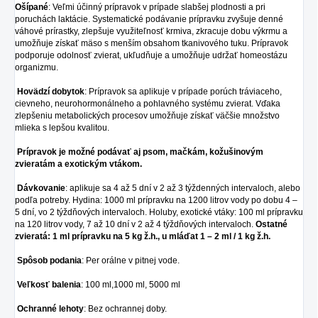
Ošípané
: Veľmi účinný prípravok v prípade slabšej plodnosti a pri
poruchách laktácie. Systematické podávanie prípravku zvyšuje denné
váhové prírastky, zlepšuje využiteľnosť krmiva, zkracuje dobu výkrmu a
umožňuje získať mäso s menším obsahom tkanivového tuku. Prípravok
podporuje odolnosť zvierat, ukľudňuje a umožňuje udržať homeostázu
organizmu.
Hovädzí dobytok
: Prípravok sa aplikuje v prípade porúch tráviaceho,
cievneho, neurohormonálneho a pohlavného systému zvierat. Vďaka
zlepšeniu metabolických procesov umožňuje získať väčšie množstvo
mlieka s lepšou kvalitou.
Prípravok je možné podávať aj psom, mačkám, kožušinovým
zvieratám a exotickým vtákom.
Dávkovanie
: aplikuje sa 4 až 5 dní v 2 až 3 týždenných intervaloch, alebo
podľa potreby. Hydina: 1000 ml prípravku na 1200 litrov vody po dobu 4 –
5 dní, vo 2 týždňových intervaloch. Holuby, exotické vtáky: 100 ml prípravku
na 120 litrov vody, 7 až 10 dní v 2 až 4 týždňových intervaloch.
Ostatné
zvieratá: 1 ml prípravku na 5 kg ž.h., u mláďat 1 – 2 ml / 1 kg ž.h.
Spôsob podania
: Per orálne v pitnej vode.
Veľkosť balenia
: 100 ml,1000 ml, 5000 ml
Ochranné lehoty
: Bez ochrannej doby.