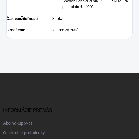
Spôsob uchovávania : Skladujte
pri teplote 4 - 40ºC.
Čas použiteľnosti
: 3 roky
Označenie
: Len pre zvieratá
Z
á
p
ä
t
i
INFORMÁCIE PRE VÁS
e
Ako nakupovať
Obchodné podmienky