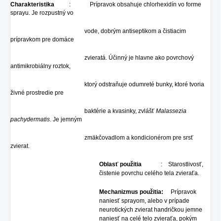
Charakteristika
: Prípravok obsahuje chlorhexidín vo forme
sprayu. Je rozpustný vo
vode, dobrým antiseptikom a čistiacim
prípravkom pre domáce
zvieratá. Účinný je hlavne ako povrchový
antimikrobiálny roztok,
ktorý odstraňuje odumreté bunky, ktoré tvoria
živné prostredie pre
baktérie a kvasinky, zvlášť
Malassezia
pachydermatis
. Je jemným
zmäkčovadlom a kondicionérom pre srsť
zvierat.
Oblasť použitia
: Starostlivosť,
čistenie povrchu celého tela zvieraťa.
Mechanizmus použitia:
Prípravok
naniesť sprayom, alebo v prípade
neurotických zvierat handričkou jemne
naniesť na celé telo zvieraťa, pokým