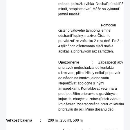
nebude pokožka vlhká. Nechať pôsobiť 5
minút, neoplachovať. Môže sa vykonať
jemná masáž.
Pomocou
čistého vatového tampónu jemne
odstrániť lupiny, mazivo. Čistenie
prevádzať zo začiatku 2 x za deň. Po 2 –
4 týždňoch ošetrovania stačí ďalšia
aplikácia prípravkom raz za týždeň.
Upozornenie
: Zabezpečiť aby
prípravok nedochádzal do kontaktu
s krmivom, pitím. Nikdy neliať prípravok
do nádob na krmivo, alebo vodu.
Nepoužívať spoločne s inými
antiseptikami. Kontaktovať veterinára
pred použitím prípravku u gravidných,
kojacich, chorých a zotavujúcich zvierat.
Pri ošetrení zvierat chrániť pred vniknutím
prípravku do očí. Mimo dosahu detí.
Veľkosť balenia
: 200 ml, 250 ml, 500 ml