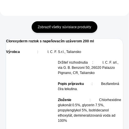
Zobraziť všetky súvisiace produkty
Clorexyderm roztok s napeňovacím uzáverom 200 ml
Výrobca
: I. C. F. S.r.l., Taliansko
Držiteľ rozhodnutia : I. C. F. srl.,
via G. B. Benzoni 50, 26020 Palazzo
Pignano, CR, Taliansko
Popis prípravku
: Bezfarebná
číra tekutina.
Zloženie
: Chlorhexidine
glukonát 0.5%, glycerin 7.5%,
propylenglykol 5%, Isotridecanol
ethoxylát, demineralizovaná voda ad
100%