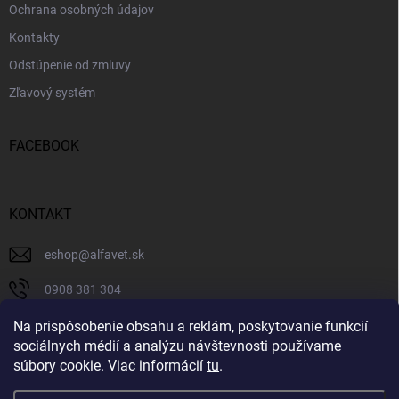
Ochrana osobných údajov
Kontakty
Odstúpenie od zmluvy
Zľavový systém
FACEBOOK
KONTAKT
eshop
@
alfavet.sk
0908 381 304
0908 381 304
Na prispôsobenie obsahu a reklám, poskytovanie funkcií
sociálnych médií a analýzu návštevnosti používame
Facebook
súbory cookie. Viac informácií
tu
.