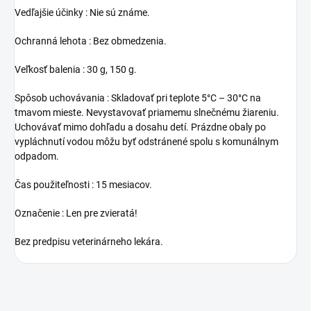
Vedľajšie účinky : Nie sú známe.
Ochranná lehota : Bez obmedzenia.
Veľkosť balenia : 30 g, 150 g.
Spôsob uchovávania : Skladovať pri teplote 5°C – 30°C na
tmavom mieste. Nevystavovať priamemu slnečnému žiareniu.
Uchovávať mimo dohľadu a dosahu detí. Prázdne obaly po
vypláchnutí vodou môžu byť odstránené spolu s komunálnym
odpadom.
Čas použiteľnosti : 15 mesiacov.
Označenie : Len pre zvieratá!
Bez predpisu veterinárneho lekára.