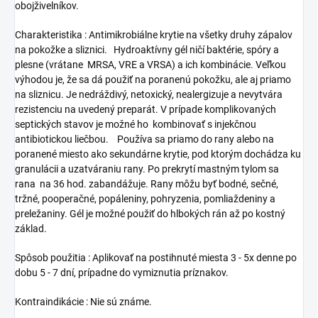
obojživelníkov.
Charakteristika : Antimikrobiálne krytie na všetky druhy zápalov
na pokožke a sliznici. Hydroaktívny gél ničí baktérie, spóry a
plesne (vrátane MRSA, VRE a VRSA) a ich kombinácie. Veľkou
výhodou je, že sa dá použiť na poranenú pokožku, ale aj priamo
na sliznicu. Je nedráždivý, netoxický, nealergizuje a nevytvára
rezistenciu na uvedený preparát. V prípade komplikovaných
septických stavov je možné ho kombinovať s injekčnou
antibiotickou liečbou. Používa sa priamo do rany alebo na
poranené miesto ako sekundárne krytie, pod ktorým dochádza ku
granulácii a uzatváraniu rany. Po prekrytí mastným tylom sa
rana na 36 hod. zabandážuje. Rany môžu byť bodné, sečné,
tržné, pooperačné, popáleniny, pohryzenia, pomliaždeniny a
preležaniny. Gél je možné použiť do hlbokých rán až po kostný
základ.
Spôsob použitia : Aplikovať na postihnuté miesta 3 - 5x denne po
dobu 5 - 7 dní, prípadne do vymiznutia príznakov.
Kontraindikácie : Nie sú známe.