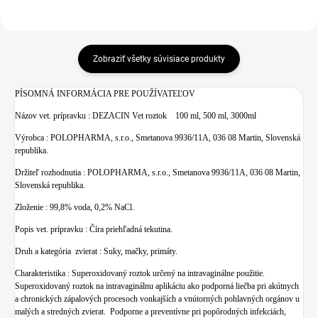
Zobraziť všetky súvisiace produkty
PÍSOMNÁ INFORMÁCIA PRE POUŽÍVATEĽOV
Názov vet. prípravku : DEZACIN Vet roztok
100 ml, 500 ml, 3000ml
Výrobca : POLOPHARMA, s.r.o., Smetanova 9936/11A, 036 08 Martin, Slovenská
republika.
Držiteľ rozhodnutia : POLOPHARMA, s.r.o., Smetanova 9936/11A, 036 08 Martin,
Slovenská republika.
Zloženie : 99,8% voda, 0,2% NaCl.
Popis vet. prípravku : Číra priehľadná tekutina.
Druh a kategória
zvierat : Suky, mačky, primáty.
Charakteristika : Superoxidovaný roztok určený na intravaginálne použitie.
Superoxidovaný roztok na intravaginálnu aplikáciu ako podporná liečba pri akútnych
a chronických zápalových procesoch vonkajších a vnútorných pohlavných orgánov u
malých a stredných zvierat.
Podporne a preventívne pri popôrodných infekciách,