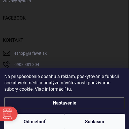
Zľavový systém
FACEBOOK
KONTAKT
eshop
@
alfavet.sk
0908 381 304
0908 381 304
Na prispôsobenie obsahu a reklám, poskytovanie funkcií
sociálnych médií a analýzu návštevnosti používame
Facebook
súbory cookie. Viac informácií
tu
.
Nastavenie
Copyright 2026
AlfaVet veterinárna lekáreň
. Všetky práva vyhradené.
Zobraziť
Upraviť nastavenie cookies
Odmietnuť
Súhlasím
Vytvoril Shoptet