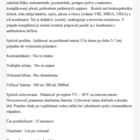
zadržaní lôžka, endometritíde, pyometritíde, prolapse pošvy a maternice,
komplikovaný pôrod, poškodenie pohlavných orgánov.
Roztok má širokospektrálny
účinok, teda zabíja baktérie, spóry, plesne a vírusy (vrátane VRE, MRSA, VRSA) a
ich kombinácie. Nie je dráždivý, toxický, nealergizuje a nevytvára rezistenciu. V
prípade komplikácií je možné uvedený prípravok použiť aj v kombinácii s
antibiotickou liečbou.
Spôsob použitia : Aplikovať na postihnuté miesta 3-5x denne po dobu 5-7 dní,
prípadne do vymiznutia príznakov.
Kontraindikácie : Nie sú známe.
Vedľajšie účinky : Nie sú známe.
Ochranná lehota : Bez obmedzenia.
Veľkosť balenia : 100 ml, 500 ml, 3000ml
Spôsob uchovávania : Skladovať pri teplote 5°C – 30°C na tmavom mieste.
Nevystavovať priamemu slnečnému žiareniu. Uchovávať mimo dohľadu a dosahu
detí. Prázdne obaly po vypláchnutí vodou môžu byť odstránené spolu s komunálnym
odpadom.
Čas použiteľnosti : 15 mesiacov.
Označenie : Len pre zvieratá!