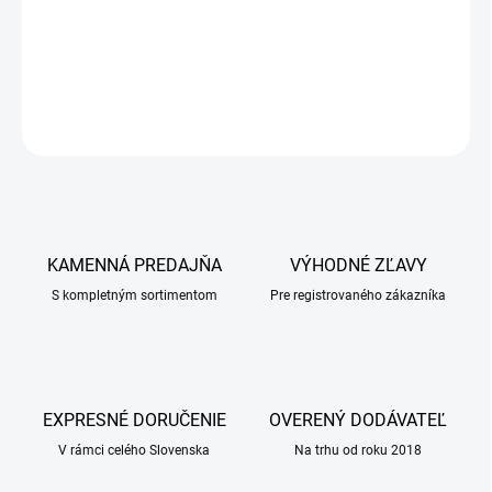
Podpora pri liečbe a diétnej terapii v prípadoch obličkovej
nedostatočnosti a ochorení obličiek.
DETAILNÉ INFORMÁCIE
OPÝTAŤ SA
KAMENNÁ PREDAJŇA
VÝHODNÉ ZĽAVY
S kompletným sortimentom
Pre registrovaného zákazníka
EXPRESNÉ DORUČENIE
OVERENÝ DODÁVATEĽ
V rámci celého Slovenska
Na trhu od roku 2018