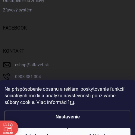
Odstúpenie od zmluvy
Zľavový systém
FACEBOOK
KONTAKT
eshop
@
alfavet.sk
0908 381 304
0908 381 304
Na prispôsobenie obsahu a reklám, poskytovanie funkcií
sociálnych médií a analýzu návštevnosti používame
Facebook
súbory cookie. Viac informácií
tu
.
Nastavenie
Copyright 2026
AlfaVet veterinárna lekáreň
. Všetky práva vyhradené.
Zobraziť
Upraviť nastavenie cookies