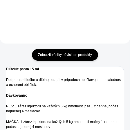
pred olizovaním, škrabaním a
alebo gélu, ktorý sa používa na
nečistotami. Podporuje hojenie
čistenie, zvlhčovanie a
rán a pooperačnú starostlivosť.
ošetrovanie akútnych a...
Ochrana počas...
Zobraziť všetky súvisiace produkty
DiReNe pasta 15 ml
Podpora pri liečbe a diétnej terapii v prípadoch obličkovej nedostatočnosti
a ochorení obličiek.
Dávkovanie:
PES: 1 zárez injektoru na každých 5 kg hmotnosti psa 1 x denne, počas
najmenej 4 mesiacov .
MAČKA: 1 zárez injektoru na každých 5 kg hmotnosti mačky 1 x denne
počas najmenej 4 mesiacov.