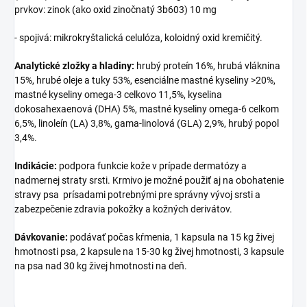
prvkov: zinok (ako oxid zinočnatý 3b603) 10 mg
- spojivá: mikrokryštalická celulóza, koloidný oxid kremičitý.
Analytické zložky a hladiny:
hrubý proteín 16%, hrubá vláknina
15%, hrubé oleje a tuky 53%, esenciálne mastné kyseliny >20%,
mastné kyseliny omega-3 celkovo 11,5%, kyselina
dokosahexaenová (DHA) 5%, mastné kyseliny omega-6 celkom
6,5%, linoleín (LA) 3,8%, gama-linolová (GLA) 2,9%, hrubý popol
3,4%.
Indikácie:
podpora funkcie kože v prípade dermatózy a
nadmernej straty srsti. Krmivo je možné použiť aj na obohatenie
stravy psa prísadami potrebnými pre správny vývoj srsti a
zabezpečenie zdravia pokožky a kožných derivátov.
Dávkovanie:
podávať počas kŕmenia, 1 kapsula na 15 kg živej
hmotnosti psa, 2 kapsule na 15-30 kg živej hmotnosti, 3 kapsule
na psa nad 30 kg živej hmotnosti na deň.