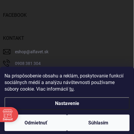
FACEBOOK
KONTAKT
eshop
@
alfavet.sk
0908 381 304
0908 381 304
Na prispôsobenie obsahu a reklám, poskytovanie funkcií
sociálnych médií a analýzu návštevnosti používame
Facebook
súbory cookie. Viac informácií
tu
.
Nastavenie
Copyright 2026
AlfaVet veterinárna lekáreň
. Všetky práva vyhradené.
Zobraziť
Upraviť nastavenie cookies
Odmietnuť
Súhlasím
Vytvoril Shoptet