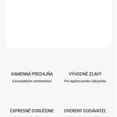
Podpora funkcie kože v prípade dermatózy a nadmernej straty
srsti. Krmivo je možné použiť aj na obohatenie stravy psa
prísadami potrebnými pre správny vývoj srsti a zabezpečenie
zdravia pokožky a kožných derivátov.
DETAILNÉ INFORMÁCIE
OPÝTAŤ SA
KAMENNÁ PREDAJŇA
VÝHODNÉ ZĽAVY
S kompletným sortimentom
Pre registrovaného zákazníka
EXPRESNÉ DORUČENIE
OVERENÝ DODÁVATEĽ