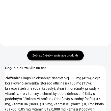
Pinchers ™ pamlsky, ktoré
skrývajú tablety, sú najlepším
spôsobom, ako skryť tabletu pred
vaším psom. Jedinečná žuvačka
v tvare trojuholníka uľahčuje
zovretie liečiva okolo...
Zobraziť všetky súvisiace produkty
DogShield Pro Skin 60 cps.
Zloženie:
1 kapsula obsahuje: riasový olej 300 mg (45%), olej z
borákového semienka (Borago officinalis) 100 mg (15%),
bravčová želatína (obal kapsuly), stearát horečnatý, prísady: -
vitamíny, pro-vitamíny a chemicky dobre definované látky s
podobným účinkom: vitamín B2 (riboflavín-5'-sodný fosfát) 0,5
mg, vitamín B6 (3a831) 0,5 mg, vitamín B1 (3a821) 0,3 mg biotín
(3a700) 0,05 mg, vitamín B12 0,008 mg, - zmesi stopových