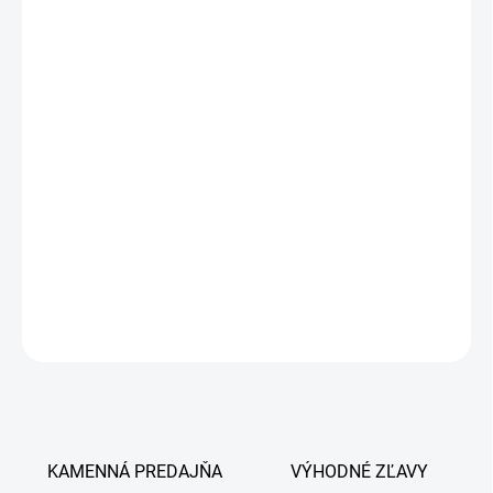
kvasinkové organizmy na koži, srsti a iných kožných derivátoch
(paznechty, kopytá, pazúry a iné).
- Vhodná k úprave fyziologickej mikrobiálnej flóry srsti a kože
- Vhodná pre srsť a kožu náchylnú k zapareniu
- Vhodná pre starostlivosť o dolné končatiny, srsť a kožu pri
výskyte kvasiniek a plesní
- Vhodná pri výskyte hniloby kopýt, Spark a paspárkov
DETAILNÉ INFORMÁCIE
OPÝTAŤ SA
KAMENNÁ PREDAJŇA
VÝHODNÉ ZĽAVY