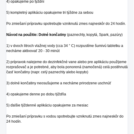
4) opakujeme po týždni
5) kompletný aplikáciu opakujeme tri týždne za sebou
Po zmiešaní prípravku spotrebujte vzniknutú zmes najneskôr do 24 hodín.
Návod na použitie: Dolné končatiny
(paznechty, kopytá, Spark, pazúry)
1) v dvoch litroch vlažnej vody (cca 34 ° C) rozpustíme šumivú tabletku a
necháme aktivovať 20 - 30 minút
2) prípravok nalejeme do dezinfekčné vane alebo pre aplikáciu použijeme
rozprašovač a je potrebné, aby bola ponorená (namočená) celá postihnutá
časť končatiny (napr. celý paznechty alebo kopyto)
3) dolné končatiny neosušujeme a necháme prirodzene uschnúť
4) opakujeme denne po dobu týždňa
5) ďalšie týždenné aplikáciu opakujeme za mesiac
Po zmiešaní prípravku s vodou spotrebujte vzniknutú zmes najneskôr do
24 hodín.