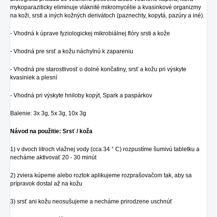
mykoparaziticky eliminuje vláknité mikromycélie a kvasinkové organizmy
na koži, srsti a iných kožných derivátoch (paznechty, kopytá, pazúry a iné).
- Vhodná k úprave fyziologickej mikrobiálnej flóry srsti a kože
- Vhodná pre srsť a kožu náchylnú k zapareniu
- Vhodná pre starostlivosť o dolné končatiny, srsť a kožu pri výskyte
kvasiniek a plesní
- Vhodná pri výskyte hniloby kopýt, Spark a paspárkov
Balenie: 3x 3g, 5x 3g, 10x 3g
Návod na použitie: Srsť / koža
1) v dvoch litroch vlažnej vody (cca 34 ° C) rozpustíme šumivú tabletku a
necháme aktivovať 20 - 30 minút
2) zviera kúpeme alebo roztok aplikujeme rozprašovačom tak, aby sa
prípravok dostal až na kožu
3) srsť ani kožu neosušujeme a necháme prirodzene uschnúť