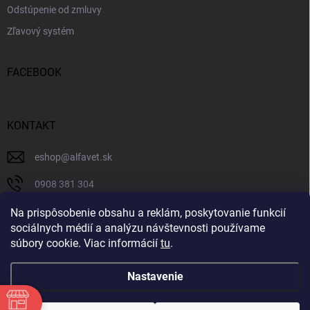
Odstúpenie od zmluvy
Zľavový systém
FACEBOOK
KONTAKT
eshop
@
alfavet.sk
0908 381 304
0908 381 304
Na prispôsobenie obsahu a reklám, poskytovanie funkcií
sociálnych médií a analýzu návštevnosti používame
Facebook
súbory cookie. Viac informácií
tu
.
Nastavenie
Copyright 2026
AlfaVet veterinárna lekáreň
. Všetky práva vyhradené.