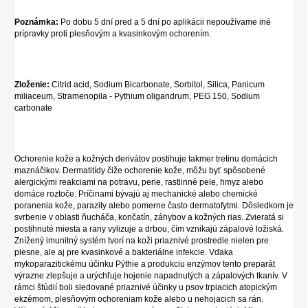
Poznámka:
Po dobu 5 dní pred a 5 dní po aplikácii nepoužívame iné
prípravky proti plesňovým a kvasinkovým ochorením.
Zloženie:
Citrid acid, Sodium Bicarbonate, Sorbitol, Silica, Panicum
miliaceum, Stramenopila - Pythium oligandrum, PEG 150, Sodium
carbonate
Ochorenie kože a kožných derivátov postihuje takmer tretinu domácich
maznáčikov. Dermatitídy čiže ochorenie kože, môžu byť spôsobené
alergickými reakciami na potravu, perie, rastlinné pele, hmyz alebo
domáce roztoče. Príčinami bývajú aj mechanické alebo chemické
poranenia kože, parazity alebo pomerne často dermatofytmi. Dôsledkom je
svrbenie v oblasti ňucháča, končatín, záhybov a kožných rias. Zvieratá si
postihnuté miesta a rany vylizuje a drbou, čím vznikajú zápalové ložiská.
Znížený imunitný systém tvorí na koži priaznivé prostredie nielen pre
plesne, ale aj pre kvasinkové a bakteriálne infekcie. Vďaka
mykoparazitickému účinku Pýthie a produkciu enzýmov tento preparát
výrazne zlepšuje a urýchľuje hojenie napadnutých a zápalových tkanív. V
rámci štúdií boli sledované priaznivé účinky u psov trpiacich atopickým
ekzémom, plesňovým ochoreniam kože alebo u nehojacich sa rán.