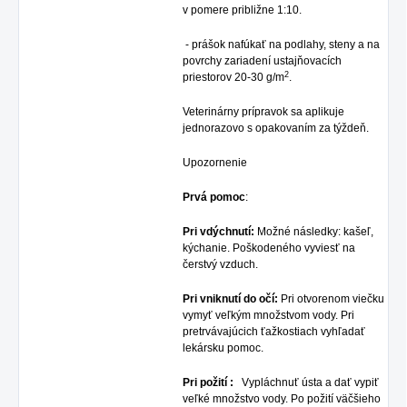
v pomere približne 1:10.
- prášok nafúkať na podlahy, steny a na
povrchy zariadení ustajňovacích
2
priestorov 20-30 g/m
.
Veterinárny prípravok sa aplikuje
jednorazovo s opakovaním za týždeň.
Upozornenie
Prvá pomoc
:
Pri vdýchnutí:
Možné následky: kašeľ,
kýchanie. Poškodeného vyviesť na
čerstvý vzduch.
Pri vniknutí do očí:
Pri otvorenom viečku
vymyť veľkým množstvom vody. Pri
pretrvávajúcich ťažkostiach vyhľadať
lekársku pomoc.
Pri požití :
Vypláchnuť ústa a dať vypiť
veľké množstvo vody. Po požití väčšieho