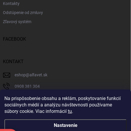
Kontakty
Odstúpenie od zmluvy
Zľavový systém
FACEBOOK
KONTAKT
eshop
@
alfavet.sk
0908 381 304
0908 381 304
Na prispôsobenie obsahu a reklám, poskytovanie funkcií
sociálnych médií a analýzu návštevnosti používame
Facebook
súbory cookie. Viac informácií
tu
.
Nastavenie