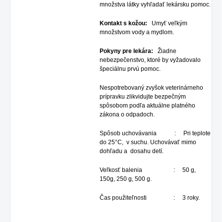
množstva látky vyhľadať lekársku pomoc.
Kontakt s kožou:
Umyť veľkým
množstvom vody a mydlom.
Pokyny pre lekára:
Žiadne
nebezpečenstvo, ktoré by vyžadovalo
špeciálnu prvú pomoc.
Nespotrebovaný zvyšok veterinárneho
prípravku zlikvidujte bezpečným
spôsobom podľa aktuálne platného
zákona o odpadoch.
Spôsob uchovávania : Pri teplote
do 25°C, v suchu. Uchovávať mimo
dohľadu a dosahu detí.
Veľkosť balenia : 50 g,
150g, 250 g, 500 g.
Čas použiteľnosti : 3 roky.