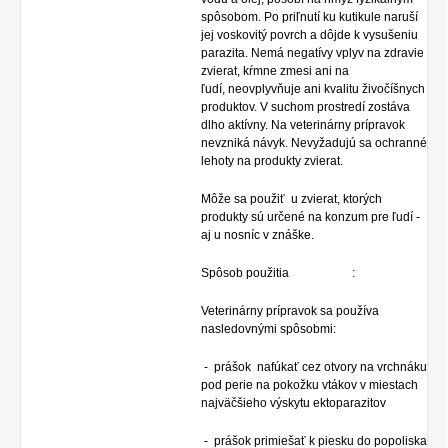
spôsobom. Po priľnutí ku kutikule naruší
jej voskovitý povrch a dôjde k vysušeniu
parazita. Nemá negatívy vplyv na zdravie
zvierat, kŕmne zmesi ani na
ľudí, neovplyvňuje ani kvalitu živočíšnych
produktov. V suchom prostredí zostáva
dlho aktívny. Na veterinárny prípravok
nevzniká návyk. Nevyžadujú sa ochranné
lehoty na produkty zvierat.
Môže sa použiť u zvierat, ktorých
produkty sú určené na konzum pre ľudí -
aj u nosníc v znáške.
Spôsob použitia :
Veterinárny prípravok sa používa
nasledovnými spôsobmi:
- prášok nafúkať cez otvory na vrchnáku
pod perie na pokožku vtákov v miestach
najväčšieho výskytu ektoparazitov
- prášok primiešať k piesku do popoliska