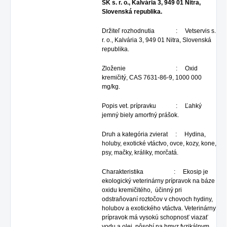
SK s. r. o., Kalvária 3, 949 01 Nitra,
Slovenská republika.
Držiteľ rozhodnutia : Vetservis s.
r. o., Kalvária 3, 949 01 Nitra, Slovenská
republika.
Zloženie : Oxid
kremičitý, CAS 7631-86-9, 1000 000
mg/kg.
Popis vet. prípravku : Ľahký
jemný biely amorfný prášok.
Druh a kategória zvierat : Hydina,
holuby, exotické vtáctvo, ovce, kozy, kone,
psy, mačky, králiky, morčatá.
Charakteristika : Ekosip je
ekologický veterinárny prípravok na báze
oxidu kremičitého, účinný pri
odstraňovaní roztočov v chovoch hydiny,
holubov a exotického vtáctva. Veterinárny
prípravok má vysokú schopnosť viazať
vodu a olej, pôsobí na hmyz fyzikálnym