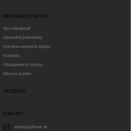
ä
t
i
INFORMÁCIE PRE VÁS
e
Ako nakupovať
Obchodné podmienky
Ochrana osobných údajov
Kontakty
Odstúpenie od zmluvy
Zľavový systém
FACEBOOK
KONTAKT
eshop
@
alfavet.sk