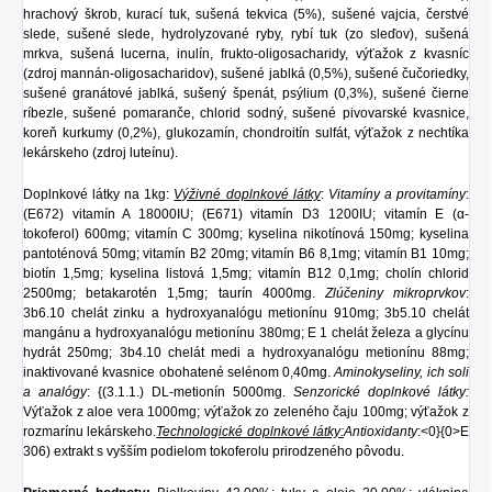
hrachový škrob, kurací tuk, sušená tekvica (5%), sušené vajcia, čerstvé
slede, sušené slede, hydrolyzované ryby, rybí tuk (zo sleďov), sušená
mrkva, sušená lucerna, inulín, frukto-oligosacharidy, výťažok z kvasníc
(zdroj mannán-oligosacharidov), sušené jablká (0,5%), sušené čučoriedky,
sušené granátové jablká, sušený špenát, psýlium (0,3%), sušené čierne
ríbezle, sušené pomaranče, chlorid sodný, sušené pivovarské kvasnice,
koreň kurkumy (0,2%), glukozamín, chondroitín sulfát, výťažok z nechtíka
lekárskeho (zdroj luteínu).
Doplnkové látky na 1kg:
Výživné doplnkové látky
:
Vitamíny a provitamíny
:
(E672) vitamín A 18000IU; (E671) vitamín D3 1200IU; vitamín E (α-
tokoferol) 600mg; vitamín C 300mg; kyselina nikotínová 150mg; kyselina
pantoténová 50mg; vitamín B2 20mg; vitamín B6 8,1mg; vitamín B1 10mg;
biotín 1,5mg; kyselina listová 1,5mg; vitamín B12 0,1mg; cholín chlorid
2500mg; betakarotén 1,5mg; taurín 4000mg.
Zlúčeniny mikroprvkov
:
3b6.10 chelát zinku a hydroxyanalógu metionínu 910mg; 3b5.10 chelát
mangánu a hydroxyanalógu metionínu 380mg; E 1 chelát železa a glycínu
hydrát 250mg; 3b4.10 chelát medi a hydroxyanalógu metionínu 88mg;
inaktivované kvasnice obohatené selénom 0,40mg.
Aminokyseliny, ich soli
a analógy
: {(3.1.1.) DL-metionín 5000mg.
Senzorické doplnkové látky:
Výťažok z aloe vera 1000mg; výťažok zo zeleného čaju 100mg; výťažok z
rozmarínu lekárskeho.
Technologické doplnkové látky:
Antioxidanty
:<0}{0>E
306) extrakt s vyšším podielom tokoferolu prirodzeného pôvodu.