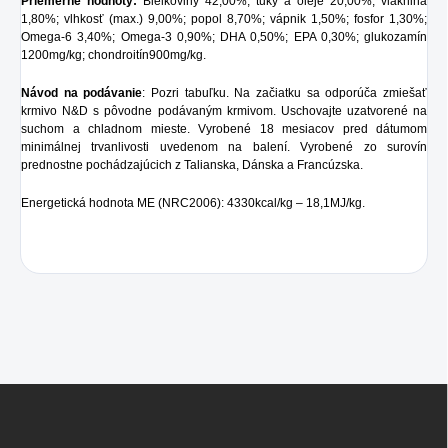
Priemerné hodnoty:
Bielkoviny 42,00%; tuky a oleje 20,00%; vláknina
1,80%; vlhkosť (max.) 9,00%; popol 8,70%; vápnik 1,50%; fosfor 1,30%;
Omega-6 3,40%; Omega-3 0,90%; DHA 0,50%; EPA 0,30%; glukozamín
1200mg/kg; chondroitín900mg/kg.
Návod na podávanie
: Pozri tabuľku. Na začiatku sa odporúča zmiešať
krmivo N&D s pôvodne podávaným krmivom. Uschovajte uzatvorené na
suchom a chladnom mieste. Vyrobené 18 mesiacov pred dátumom
minimálnej trvanlivosti uvedenom na balení. Vyrobené zo surovín
prednostne pochádzajúcich z Talianska, Dánska a Francúzska.
Energetická hodnota ME (NRC2006):
4330kcal/kg – 18,1MJ/kg.
Z
á
p