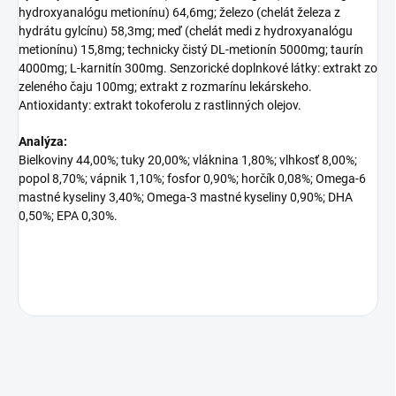
hydroxyanalógu metionínu) 64,6mg; železo (chelát železa z
hydrátu gylcínu) 58,3mg; meď (chelát medi z hydroxyanalógu
metionínu) 15,8mg; technicky čistý DL-metionín 5000mg; taurín
4000mg; L-karnitín 300mg. Senzorické doplnkové látky: extrakt zo
zeleného čaju 100mg; extrakt z rozmarínu lekárskeho.
Antioxidanty: extrakt tokoferolu z rastlinných olejov.
Analýza:
Bielkoviny 44,00%; tuky 20,00%; vláknina 1,80%; vlhkosť 8,00%;
popol 8,70%; vápnik 1,10%; fosfor 0,90%; horčík 0,08%; Omega-6
mastné kyseliny 3,40%; Omega-3 mastné kyseliny 0,90%; DHA
0,50%; EPA 0,30%.