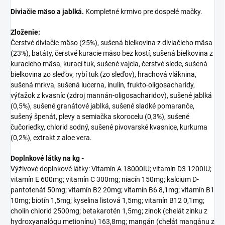
Diviačie mäso a jablká.
Kompletné krmivo pre dospelé mačky.
Zloženie:
Čerstvé diviačie mäso (25%), sušená bielkovina z diviačieho mäsa
(23%), batáty, čerstvé kuracie mäso bez kostí, sušená bielkovina z
kuracieho mäsa, kurací tuk, sušené vajcia, čerstvé slede, sušená
bielkovina zo sleďov, rybí tuk (zo sleďov), hrachová vláknina,
sušená mrkva, sušená lucerna, inulín, frukto-oligosacharidy,
výťažok z kvasníc (zdroj mannán-oligosacharidov), sušené jablká
(0,5%), sušené granátové jablká, sušené sladké pomaranče,
sušený špenát, plevy a semiačka skorocelu (0,3%), sušené
čučoriedky, chlorid sodný, sušené pivovarské kvasnice, kurkuma
(0,2%), extrakt z aloe vera.
Doplnkové látky na kg -
Výživové doplnkové látky: Vitamín A 18000IU; vitamín D3 1200IU;
vitamín E 600mg; vitamín C 300mg; niacín 150mg; kalcium D-
pantotenát 50mg; vitamín B2 20mg; vitamín B6 8,1mg; vitamín B1
10mg; biotín 1,5mg; kyselina listová 1,5mg; vitamín B12 0,1mg;
cholín chlorid 2500mg; betakarotén 1,5mg; zinok (chelát zinku z
hydroxyanalógu metionínu) 163,8mg; mangán (chelát mangánu z