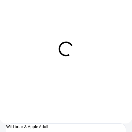
SKLADOM
(50 KS)
Farmina N&D cat PRIME
Boar & Apple konzerva
70 g
1,50 €
Kompletné krmivo pre dospelé
mačky Zloženie: Diviačie mäso
(50%), slede, varené slepačie
vajcia, batáty, rybí tuk, jablká
(2%), frukto-oligosacharidy, cholín
chlorid,...
Wild boar & Apple Adult