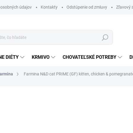
 osobných údajov
Kontakty
Odstúpenie od zmluvy
Zľavový 
Hľadať
E DIÉTY
KRMIVO
CHOVATEĽSKÉ POTREBY
D
armina
Farmina N&D cat PRIME (GF) kitten, chicken & pomegranate
otenia
ZNAČKA:
FARMINA
6,95 €
Jednotková
23,17 € / 1 kg
cena:
SKLADOM
(20 KS)