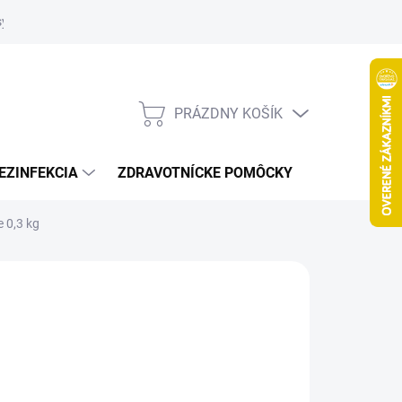
systém
PRÁZDNY KOŠÍK
NÁKUPNÝ
KOŠÍK
EZINFEKCIA
ZDRAVOTNÍCKE POMÔCKY
VČELY
 0,3 kg