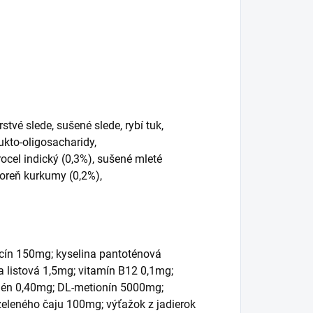
tvé slede, sušené slede, rybí tuk,
ukto-oligosacharidy,
ocel indický (0,3%), sušené mleté
koreň kurkumy (0,2%),
acín 150mg; kyselina pantoténová
 listová 1,5mg; vitamín B12 0,1mg;
lén 0,40mg; DL-metionín 5000mg;
zeleného čaju 100mg; výťažok z jadierok