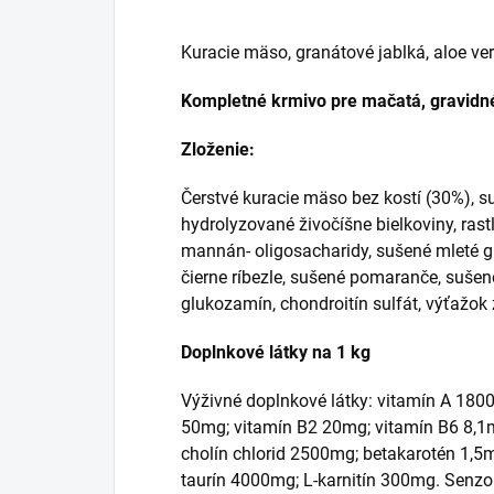
Kuracie mäso, granátové jablká, aloe ver
Kompletné krmivo pre mačatá, gravidn
Zloženie:
Čerstvé kuracie mäso bez kostí (30%), su
hydrolyzované živočíšne bielkoviny, rast
mannán- oligosacharidy, sušené mleté gr
čierne ríbezle, sušené pomaranče, sušen
glukozamín, chondroitín sulfát, výťažok z
Doplnkové látky na 1 kg
Výživné doplnkové látky: vitamín A 180
50mg; vitamín B2 20mg; vitamín B6 8,1m
cholín chlorid 2500mg; betakarotén 1,
taurín 4000mg; L-karnitín 300mg. Senzor