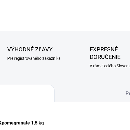
DETAILNÉ INFORMÁCIE
VÝHODNÉ ZĽAVY
EXPRESNÉ
DORUČENIE
Pre registrovaného zákazníka
V rámci celého Sloven
P
n&pomegranate 1,5 kg