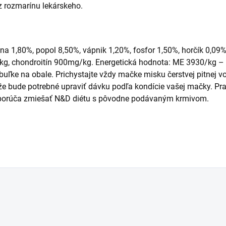
z rozmarínu lekárskeho.
knina 1,80%, popol 8,50%, vápnik 1,20%, fosfor 1,50%, horčík 0
g, chondroitín 900mg/kg. Energetická hodnota: ME 3930/kg – 
buľke na obale. Prichystajte vždy mačke misku čerstvej pitnej 
že bude potrebné upraviť dávku podľa kondície vašej mačky. Pr
odporúča zmiešať N&D diétu s pôvodne podávaným krmivom.