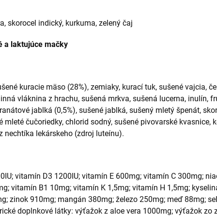
a, skorocel indický, kurkuma, zelený čaj
é a laktujúce mačky
šené kuracie mäso (28%), zemiaky, kurací tuk, sušené vajcia, čers
linná vláknina z hrachu, sušená mrkva, sušená lucerna, inulín, fr
anátové jablká (0,5%), sušené jablká, sušený mletý špenát, skor
é mleté čučoriedky, chlorid sodný, sušené pivovarské kvasnice, 
 nechtíka lekárskeho (zdroj luteínu).
00IU; vitamín D3 1200IU; vitamín E 600mg; vitamín C 300mg; ni
g; vitamín B1 10mg; vitamín K 1,5mg; vitamín H 1,5mg; kyselina
5mg; zinok 910mg; mangán 380mg; železo 250mg; meď 88mg; se
ické doplnkové látky: výťažok z aloe vera 1000mg; výťažok zo 