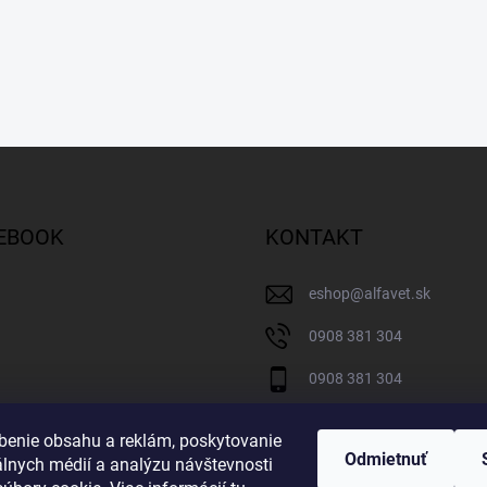
EBOOK
KONTAKT
eshop
@
alfavet.sk
0908 381 304
0908 381 304
Facebook
benie obsahu a reklám, poskytovanie
Odmietnuť
álnych médií a analýzu návštevnosti