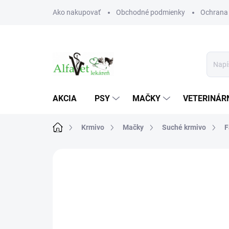
Prejsť
Ako nakupovať
Obchodné podmienky
Ochrana
na
obsah
AKCIA
PSY
MAČKY
VETERINÁRN
Domov
Krmivo
Mačky
Suché krmivo
F
Neohodnotené
Podrobnosti hodn