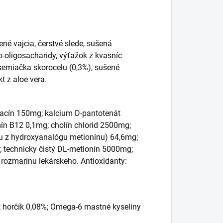
né vajcia, čerstvé slede, sušená
to-oligosacharidy, výťažok z kvasníc
 semiačka skorocelu (0,3%), sušené
t z aloe vera.
iacín 150mg; kalcium D-pantotenát
mín B12 0,1mg; cholín chlorid 2500mg;
u z hydroxyanalógu metionínu) 64,6mg;
; technicky čistý DL-metionín 5000mg;
 rozmarínu lekárskeho. Antioxidanty:
%; horčík 0,08%; Omega-6 mastné kyseliny