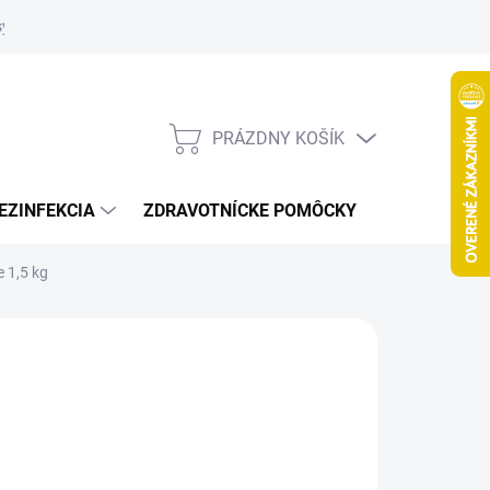
systém
PRÁZDNY KOŠÍK
NÁKUPNÝ
KOŠÍK
EZINFEKCIA
ZDRAVOTNÍCKE POMÔCKY
VČELY
 1,5 kg