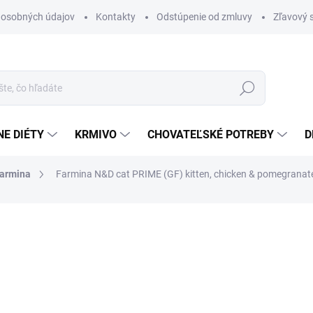
 osobných údajov
Kontakty
Odstúpenie od zmluvy
Zľavový 
Hľadať
E DIÉTY
KRMIVO
CHOVATEĽSKÉ POTREBY
D
armina
Farmina N&D cat PRIME (GF) kitten, chicken & pomegranate
otenia
ZNAČKA:
FARMINA
27,45 €
Jednotková
18,30 € / 1 kg
cena:
SKLADOM
(20 KS)