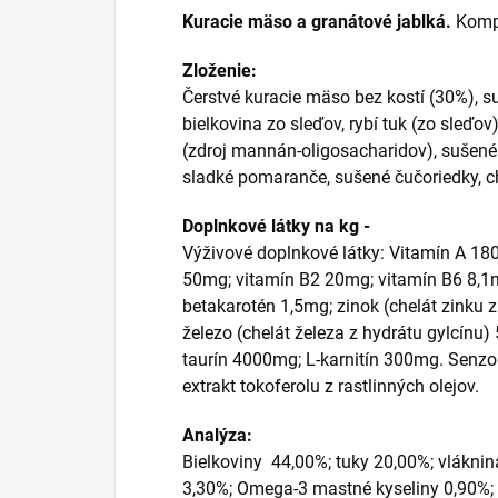
Kuracie mäso a granátové jablká.
Kompl
Zloženie:
Čerstvé kuracie mäso bez kostí (30%), su
bielkovina zo sleďov, rybí tuk (zo sleďo
(zdroj mannán-oligosacharidov), sušené 
sladké pomaranče, sušené čučoriedky, ch
Doplnkové látky na kg -
Výživové doplnkové látky: Vitamín A 18
50mg; vitamín B2 20mg; vitamín B6 8,1mg
betakarotén 1,5mg; zinok (chelát zink
železo (chelát železa z hydrátu gylcín
taurín 4000mg; L-karnitín 300mg. Senzor
extrakt tokoferolu z rastlinných olejov.
Analýza:
Bielkoviny 44,00%; tuky 20,00%; vláknin
3,30%; Omega-3 mastné kyseliny 0,90%;