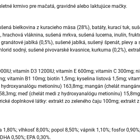
etné krmivo pre mačatá, gravidné alebo laktujúce mačky.
šená bielkovina z kuracieho mäsa (28%), batáty, kurací tuk, suše
v), hrachová vláknina, sušená mrkva, sušená lucerna, inulín, fruk
granátové jablká (0,5%), sušené jablká, sušený špenát, plevy a
lorid sodný, sušené pivovarské kvasnice, kurkuma (0,2%), extrak
000IU; vitamín D3 1200IU; vitamín E 600mg; vitamín C 300mg; n
; vitamín B1 10mg; biotín 1,5mg; kyselina listová 1,5mg; vita
u z hydroxyanalógu metionínu) 163,8mg; mangán (chelát mangán
u) 58,3mg; meď (chelát medi z hydroxyanalógu metionínu) 15,8mg
ické doplnkové látky: extrakt zo zeleného čaju 100mg; extrakt z
a 1,80%; vlhkosť 8,00%; popol 8,50%; vápnik 1,10%; fosfor 0,90
 DHA 0,50%; EPA 0,30%.