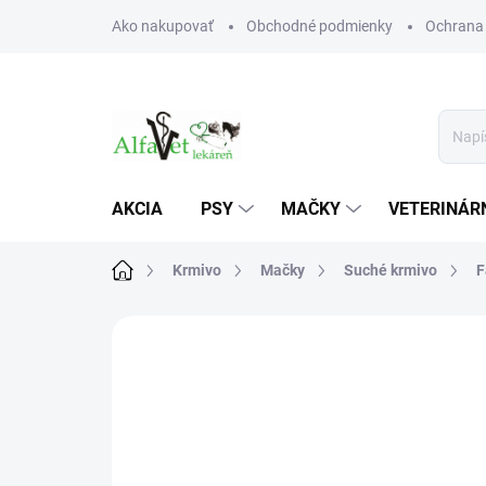
Prejsť
Ako nakupovať
Obchodné podmienky
Ochrana
na
obsah
AKCIA
PSY
MAČKY
VETERINÁRN
Domov
Krmivo
Mačky
Suché krmivo
F
Neohodnotené
Podrobnosti hodn