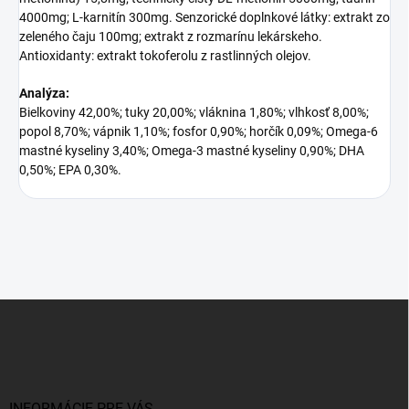
4000mg; L-karnitín 300mg. Senzorické doplnkové látky: extrakt zo
zeleného čaju 100mg; extrakt z rozmarínu lekárskeho.
Antioxidanty: extrakt tokoferolu z rastlinných olejov.
Analýza:
Bielkoviny 42,00%; tuky 20,00%; vláknina 1,80%; vlhkosť 8,00%;
popol 8,70%; vápnik 1,10%; fosfor 0,90%; horčík 0,09%; Omega-6
mastné kyseliny 3,40%; Omega-3 mastné kyseliny 0,90%; DHA
0,50%; EPA 0,30%.
Z
á
p
ä
t
INFORMÁCIE PRE VÁS