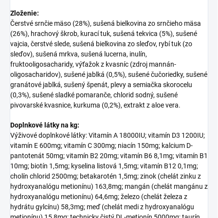
Zloženie:
Čerstvé srnčie mäso (28%), sušená bielkovina zo srnčieho mäsa
(26%), hrachový škrob, kurací tuk, sušená tekvica (5%), sušené
vajcia, čerstvé slede, sušená bielkovina zo sleďov, rybí tuk (zo
sleďov), sušená mrkva, sušená lucerna, inulín,
fruktooligosacharidy, výťažok z kvasníc (zdroj mannán-
oligosacharidov), sušené jablká (0,5%), sušené čučoriedky, sušené
granátové jablká, sušený špenát, plevy a semiačka skorocelu
(0,3%), sušené sladké pomaranče, chlorid sodný, sušené
pivovarské kvasnice, kurkuma (0,2%), extrakt z aloe vera.
Doplnkové látky na kg:
Výživové doplnkové látky: Vitamín A 18000IU; vitamín D3 1200IU;
vitamín E 600mg; vitamín C 300mg; niacín 150mg; kalcium D-
pantotenát 50mg; vitamín B2 20mg; vitamín B6 8,1mg; vitamín B1
10mg; biotín 1,5mg; kyselina listová 1,5mg; vitamín B12 0,1mg;
cholín chlorid 2500mg; betakarotén 1,5mg; zinok (chelát zinku z
hydroxyanalógu metionínu) 163,8mg; mangán (chelát mangánu z
hydroxyanalógu metionínu) 64,6mg; železo (chelát železa z
hydrátu gylcínu) 58,3mg; meď (chelát medi z hydroxyanalógu
metionínu) 15,8mg; technicky čistý DL-metionín 5000mg; taurín