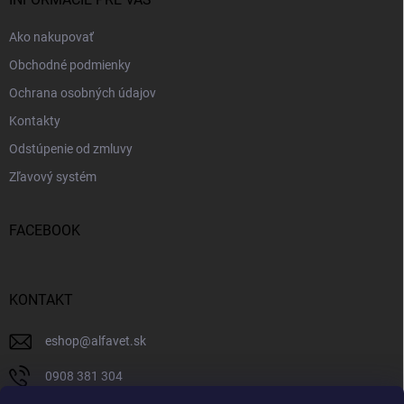
i
e
Ako nakupovať
Obchodné podmienky
Ochrana osobných údajov
Kontakty
Odstúpenie od zmluvy
Zľavový systém
FACEBOOK
KONTAKT
eshop
@
alfavet.sk
0908 381 304