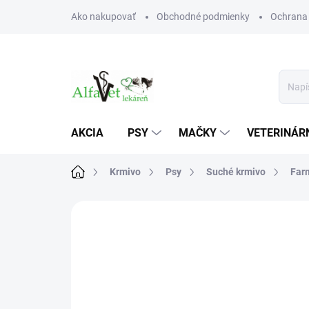
Prejsť
Ako nakupovať
Obchodné podmienky
Ochrana
na
obsah
AKCIA
PSY
MAČKY
VETERINÁRN
Domov
Krmivo
Psy
Suché krmivo
Far
Neohodnotené
Podrobnosti hodn