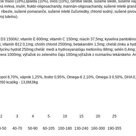
ie mäso (18%),špalda (10%), ovos (10%), čerstvé slede, sušené slede, sušené vajc
ušená mrkva, inulín, frukto-oligosacharidy, mannán-oligosacharidy, sušené mleté gra
ne ríbezle, sušené pomaranče, sušené mleté čučoriedky, chlorid sodný, sušené pivo
oj luteínu).
n D3 1500IU; vitamín E 600mg; vitamín C 150mg; niacín 37,5mg; kyselina pantotén
g; vitamín B12 0,1mg; cholín chlorid 2500mg; betakarotén 1,5mg; chelát zinku a 
lycínu hydrát 250mg;chelát medi a hydroxyanalógu metionínu 88mg; selén 0,4mg; 
vera 1000mg; výťažok zo zeleného čaju 100mg;výťažok z rozmarínu lekárskeho. Anti
, popol 8,70%, vápnik 1,25%, fosfor 0,95%, Omega-6 2,10%, Omega-3 0,50%, DHA 
60 kcal/kg - 13,6MJ/kg
2
3
4
5
10
15
20
25
0-50
40-70
50-90
60-105
100-180
130-240
160-300
190-355