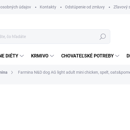
 osobných údajov
Kontakty
Odstúpenie od zmluvy
Zľavový 
Hľadať
E DIÉTY
KRMIVO
CHOVATEĽSKÉ POTREBY
D
mina
Farmina N&D dog AG light adult mini chicken, spelt, oats&pom
otenia
ZNAČKA:
FARMINA
22,45 €
Jednotková
8,98 € / 1 kg
cena:
SKLADOM
(25 KS)