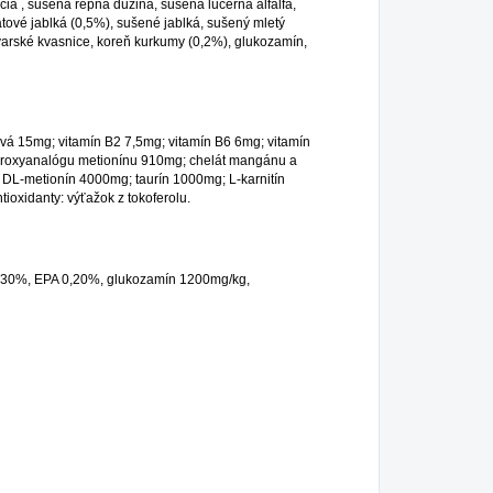
ia , sušená repná dužina, sušená lucerna alfalfa,
nátové jablká (0,5%), sušené jablká, sušený mletý
varské kvasnice, koreň kurkumy (0,2%), glukozamín,
ová 15mg; vitamín B2 7,5mg; vitamín B6 6mg; vitamín
hydroxyanalógu metionínu 910mg; chelát mangánu a
DL-metionín 4000mg; taurín 1000mg; L-karnitín
oxidanty: výťažok z tokoferolu.
0,30%, EPA 0,20%, glukozamín 1200mg/kg,