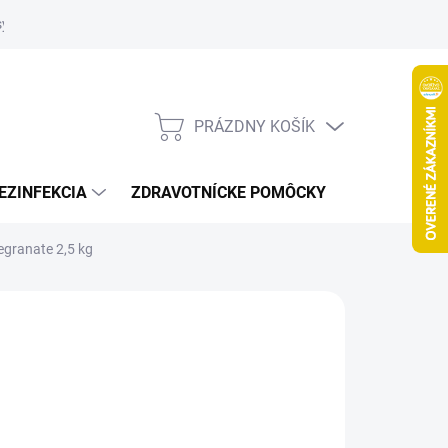
systém
PRÁZDNY KOŠÍK
NÁKUPNÝ
KOŠÍK
EZINFEKCIA
ZDRAVOTNÍCKE POMÔCKY
VČELY
egranate 2,5 kg