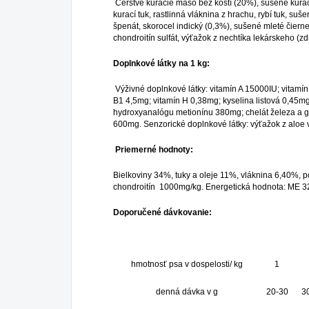
Čerstvé kuracie mäso bez kostí (20%), sušené kurac
kurací tuk, rastlinná vláknina z hrachu, rybí tuk, s
špenát, skorocel indický (0,3%), sušené mleté čier
chondroitín sulfát, výťažok z nechtíka lekárskeho (zdr
Doplnkové látky na 1 kg:
Výživné doplnkové látky: vitamín A 15000IU; vitamí
B1 4,5mg; vitamín H 0,38mg; kyselina listová 0,45m
hydroxyanalógu metionínu 380mg; chelát železa a g
600mg. Senzorické doplnkové látky: výťažok z aloe 
Priemerné hodnoty:
Bielkoviny 34%, tuky a oleje 11%, vláknina 6,40%
chondroitín 1000mg/kg. Energetická hodnota: ME 32
Doporučené dávkovanie:
hmotnosť psa v dospelosti/ kg
1
denná dávka v g
20-30
3