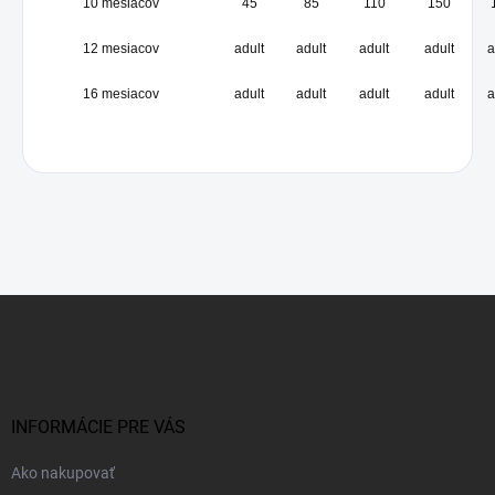
10 mesiacov
45
85
110
150
12 mesiacov
adult
adult
adult
adult
a
16 mesiacov
adult
adult
adult
adult
a
Z
á
p
ä
t
i
INFORMÁCIE PRE VÁS
e
Ako nakupovať