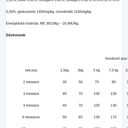
1,30%, fosfor 0,90%, Omega-6 3,40%, Omega-3 0,90%, DHA 0,50%, EPA
0,30%, glukozamín 1400mg/kg, chondroitín 1100mg/kg.
Energetická hodnota: ME 3923/kg – 16,4MJ/kg.
Dávkovanie
hmotnosť psa 
vek psa
1,5kg
3kg
5 kg
7,5 kg
1
2 mesiace
30
50
70
90
3 mesiace
40
70
100
130
4 mesiace
40
70
105
130
6 mesiacov
50
85
130
170