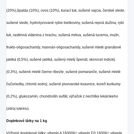
(20%),špalda (10%), ovos (10%), kurací tuk, sušené vajcia, čerstvé slede,
sušené slede, hydrolyzované rybie bielkoviny, sušená repná dužina, rybí
tuk, rastlinná vláknina z hrachu, sušená mrkva, sušená lucerna, inulín,
frukto-oligosacharidy, mannán-oligosacharidy, sušené mleté granátové
jablká (0,5%), sušené jablká, sušený mletý špenát, skorocel indický
(0,3%), sušené mleté čierne ríbezle, sušené pomaranče, sušené mleté
čučoriedky, chlorid sodný, sušené pivovarské kvasnice, koreň kurkumy
(0,2%), glukozamín, chondroitín sulfát, výťažok z nechtíka lekárskeho
(zdroj luteínu).
Doplnkové látky na 1 kg
Výživné doplnkové látky: vitamín A 16000IU; vitamín D3 1600IU; vitamín