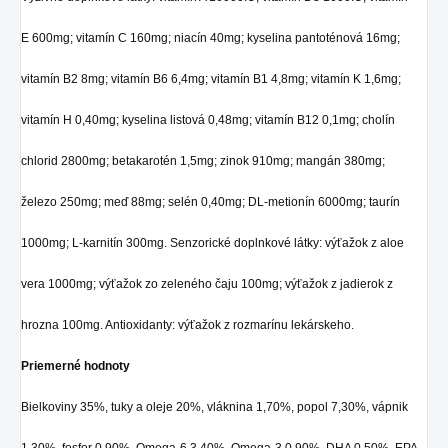
E 600mg; vitamín C 160mg; niacín 40mg; kyselina pantoténová 16mg;
vitamín B2 8mg; vitamín B6 6,4mg; vitamín B1 4,8mg; vitamín K 1,6mg;
vitamín H 0,40mg; kyselina listová 0,48mg; vitamín B12 0,1mg; cholín
chlorid 2800mg; betakarotén 1,5mg; zinok 910mg; mangán 380mg;
železo 250mg; meď 88mg; selén 0,40mg; DL-metionín 6000mg; taurín
1000mg; L-karnitín 300mg. Senzorické doplnkové látky: výťažok z aloe
vera 1000mg; výťažok zo zeleného čaju 100mg; výťažok z jadierok z
hrozna 100mg. Antioxidanty: výťažok z rozmarínu lekárskeho.
Priemerné hodnoty
Bielkoviny 35%, tuky a oleje 20%, vláknina 1,70%, popol 7,30%, vápnik